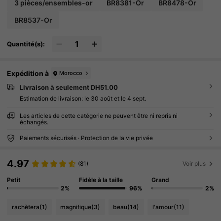
nnalisé. Ensemble de bijoux de mariage. Pour le
3 pièces/ensembles-or
BR8381-Or
BR8478-Or
s filles, femmes, mères, proches, amis. Beau cad
eau pour un mariage, un anniversaire, la fête des
BR8537-Or
mères, la Saint-Valentin pour la petite amie
Quantité(s):
Expédition à
Morocco
Livraison à seulement DH51.00
Estimation de livraison:
le 30 août et le 4 sept.
Les articles de cette catégorie ne peuvent être ni repris ni
échangés.
Paiements sécurisés · Protection de la vie privée
4.97
(81)
Voir plus
Petit
Fidèle à la taille
Grand
2%
96%
2%
rachètera
(1)
magnifique
(3)
beau
(14)
l'amour
(11)