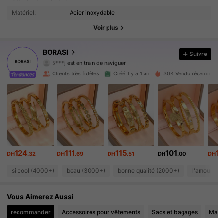
Matériel:
Acier inoxydable
12K Suiveurs
4.92
Voir plus
12K Suiveurs
4.92
BORASI
Suivre
5***j
est en train de naviguer
12K Suiveurs
4.92
Clients très fidèles
Créé il y a 1 an
30K Vendu récemmen
12K Suiveurs
4.92
12K Suiveurs
4.92
12K Suiveurs
4.92
124
111
115
101
DH
.32
DH
.69
DH
.51
DH
.00
DH
12K Suiveurs
4.92
si cool (4000+)
beau (3000+)
bonne qualité (2000+)
l'amour 
12K Suiveurs
4.92
Vous Aimerez Aussi
12K Suiveurs
4.92
recommander
Accessoires pour vêtements
Sacs et bagages
Ma