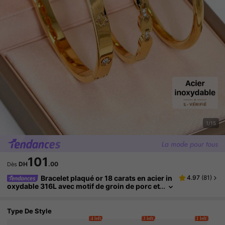
1/15
101
DH
.00
Dès
Bracelet plaqué or 18 carats en acier in
4.97
(
81
)
oxydable 316L avec motif de groin de porc et
trèfle à quatre feuilles. Convient pour le port
quotidien des femmes, dans un style classique e
uropéen et américain populaire. Incrusté de cubi
Type De Style
ques, bijou de poignet de luxe généreux et perso
4 left
3 left
1 left