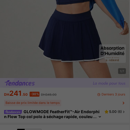
1/7
241
-30%
Derniers 3 jours
DH
.50
DH345.00
Baisse de prix limitée dans le temps
GLOWMODE FeatherFit™-Air Endorphi
5.00
(
6
)
n Flow Top col polo à séchage rapide, couleu
r contrastée, faible impact, tennis, golf, pickl
eball, port quotidien, avec bonnets amovibles