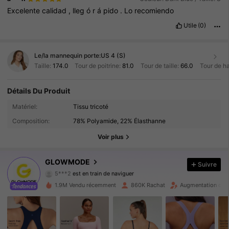
Excelente
calidad
,
lleg
ó
r
á
pido
.
Lo
recomiendo
Utile
(0)
Le/la mannequin porte:
US 4 (S)
Taille:
174.0
Tour de poitrine:
81.0
Tour de taille:
66.0
Tour de h
Détails Du Produit
Matériel:
Tissu tricoté
2.2M Suiveurs
4.92
Composition:
78% Polyamide, 22% Élasthanne
2.2M Suiveurs
4.92
Voir plus
2.2M Suiveurs
4.92
GLOWMODE
Suivre
5***2
est en train de naviguer
2.2M Suiveurs
4.92
1.9M Vendu récemment
860K Rachat
Augmentation du n
2.2M Suiveurs
4.92
2.2M Suiveurs
4.92