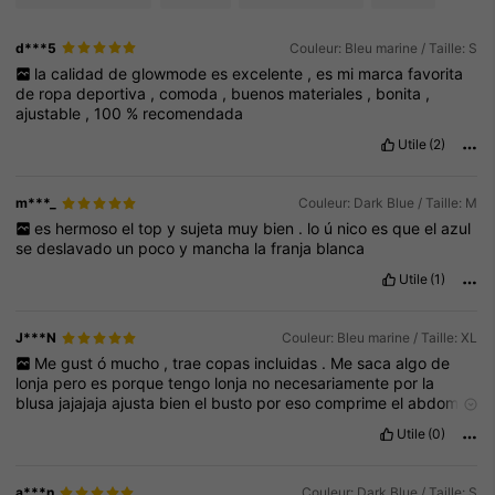
d***5
Couleur: Bleu marine / Taille: S
la
calidad
de
glowmode
es
excelente
,
es
mi
marca
favorita
de
ropa
deportiva
,
comoda
,
buenos
materiales
,
bonita
,
ajustable
,
100
%
recomendada
Utile
(2)
m***_
Couleur: Dark Blue / Taille: M
es
hermoso
el
top
y
sujeta
muy
bien
.
lo
ú
nico
es
que
el
azul
se
deslavado
un
poco
y
mancha
la
franja
blanca
Utile
(1)
J***N
Couleur: Bleu marine / Taille: XL
Me
gust
ó
mucho
,
trae
copas
incluidas
.
Me
saca
algo
de
lonja
pero
es
porque
tengo
lonja
no
necesariamente
por
la
blusa
jajajaja
ajusta
bien
el
busto
por
eso
comprime
el
abdomen
y
me
saca
lonja
.
El
color
es
divino
.
La
am
é
Utile
(0)
a***n
Couleur: Dark Blue / Taille: S