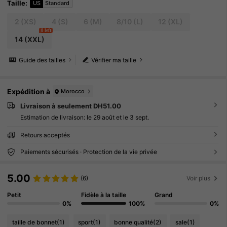
Taille
:
US
Standard
2
(XS)
4
(S)
6
(M)
8/10
(L)
12
(XL)
8 left
14
(XXL)
Guide des tailles
Vérifier ma taille
Expédition à
Morocco
Livraison à seulement DH51.00
Estimation de livraison:
le 29 août et le 3 sept.
Retours acceptés
Paiements sécurisés · Protection de la vie privée
5.00
(6)
Voir plus
Petit
Fidèle à la taille
Grand
0%
100%
0%
taille de bonnet
(1)
sport
(1)
bonne qualité
(2)
sale
(1)