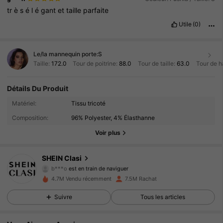
tr
è
s
é
l
é
gant
et
taille
parfaite
Utile
(0)
Le/la mannequin porte:
S
Taille:
172.0
Tour de poitrine:
88.0
Tour de taille:
63.0
Tour de h
Détails Du Produit
823K Suiveurs
4.91
Matériel:
Tissu tricoté
Composition:
96% Polyester, 4% Élasthanne
823K Suiveurs
4.91
Voir plus
823K Suiveurs
4.91
SHEIN Clasi
b***o
est en train de naviguer
823K Suiveurs
4.91
4.7M Vendu récemment
7.5M Rachat
823K Suiveurs
4.91
Suivre
Tous les articles
823K Suiveurs
4.91