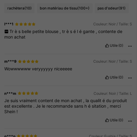
rachètera
(10)
bon matériau de tissu
(100+)
pas d'odeur
(91)
l***1
Couleur: Noir / Taille: S
Tr
è
s
belle
petite
blouse
,
tr
è
s
é
l
é
gante
,
contente
de
mon
achat
Utile
(0)
m***9
Couleur: Noir / Taille: S
Wowwwwww
veryyyyyy
niceeeee
Utile
(0)
n***m
Couleur: Noir / Taille: L
Je
suis
vraiment
content
de
mon
achat
,
la
qualit
é
du
produit
est
excellente
.
Je
le
recommande
sans
h
é
sitation
,
merci
Shein
!
Utile
(0)
g***n
Couleur: Fushia / Taille: S