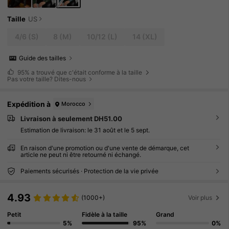
Taille
US
4/6
(S)
8
(M)
10/12
(L)
14
(XL)
Guide des tailles
95%
a trouvé que c'était conforme à la taille
Pas votre taille? Dites-nous
Expédition à
Morocco
Livraison à seulement DH51.00
Estimation de livraison:
le 31 août et le 5 sept.
En raison d'une promotion ou d'une vente de démarque, cet
article ne peut ni être retourné ni échangé.
Paiements sécurisés · Protection de la vie privée
4.93
(1000+)
Voir plus
Petit
Fidèle à la taille
Grand
5%
95%
0%