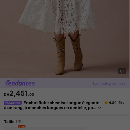
1/8
2,451
DH
.00
Enchnt Robe chemise longue élégante
4.80
(
5
)
à un rang, à manches longues en dentelle, po
ur femmes, printemps été
Taille
US
9 left