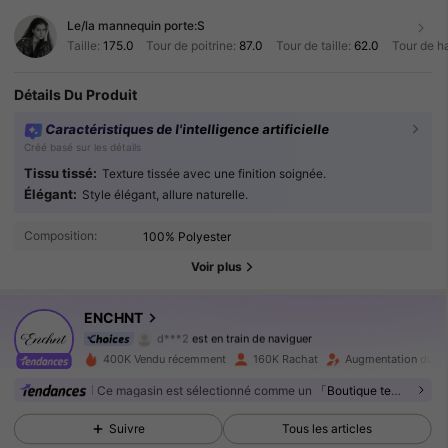
Le/la mannequin porte:
S
Taille:
175.0
Tour de poitrine:
87.0
Tour de taille:
62.0
Tour de h
Détails Du Produit
Caractéristiques de l'intelligence artificielle
Créé basé sur les détails
Tissu tissé:
Texture tissée avec une finition soignée.
Élégant:
Style élégant, allure naturelle.
1.3M Suiveurs
4.86
Composition:
100% Polyester
1.3M Suiveurs
4.86
Voir plus
1.3M Suiveurs
4.86
ENCHNT
d***2
est en train de naviguer
1.3M Suiveurs
4.86
400K Vendu récemment
160K Rachat
Augmentation du no
Ce magasin est sélectionné comme un
「Boutique tendance」
1.3M Suiveurs
4.86
Suivre
Tous les articles
1.3M Suiveurs
4.86