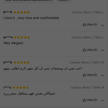
9***5
Couleur: Blanc / Taille: L
I
love
it
,
very
nice
and
comfortable
Utile
(0)
w***n
Couleur: Blanc / Taille: L
Very
elegant
Utile
(0)
d***k
Couleur: Blanc / Taille: XS
احب
شي
ان
ومنتتجات
شي
ان
كل
شهر
لازم
اطلب
منهم
Utile
(0)
r***s
Couleur: Blanc / Taille: M
خيييااالي
يجننن
فهم
يستاهل
سعرررره
Utile
(0)