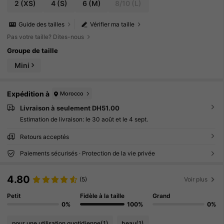
2
(XS)
4
(S)
6
(M)
8/10
(L)
Guide des tailles
Vérifier ma taille
Pas votre taille? Dites-nous
Groupe de taille
Mini
Expédition à
Morocco
Livraison à seulement DH51.00
Estimation de livraison:
le 30 août et le 4 sept.
Retours acceptés
Paiements sécurisés · Protection de la vie privée
4.80
(5)
Voir plus
Petit
Fidèle à la taille
Grand
0%
100%
0%
pour une utilisation quotidienne
(1)
beau
(1)