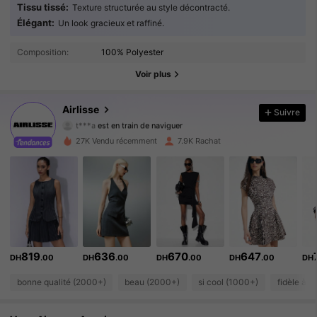
Tissu tissé:
Texture structurée au style décontracté.
Élégant:
Un look gracieux et raffiné.
35K Suiveurs
4.87
Composition:
100% Polyester
35K Suiveurs
4.87
Voir plus
35K Suiveurs
4.87
Airlisse
Suivre
t***a
est en train de naviguer
35K Suiveurs
4.87
27K Vendu récemment
7.9K Rachat
35K Suiveurs
4.87
35K Suiveurs
4.87
35K Suiveurs
4.87
819
636
670
647
DH
.00
DH
.00
DH
.00
DH
.00
DH
35K Suiveurs
4.87
bonne qualité (2000+)
beau (2000+)
si cool (1000+)
fidèle à l
35K Suiveurs
4.87