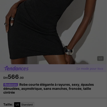
1/7
566
DH
.00
Robe courte élégante à rayures, sexy, épaules
dénudées, asymétrique, sans manches, froncée, taille
cintrée
Taille
:
US
Standard