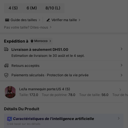
4
(S)
6
(M)
8/10
(L)
Guide des tailles
Vérifier ma taille
Pas votre taille? Dites-nous
Expédition à
Morocco
Livraison à seulement DH51.00
Estimation de livraison:
le 30 août et le 4 sept.
Retours acceptés
Paiements sécurisés · Protection de la vie privée
Le/la mannequin porte:
US 4 (S)
Taille:
172.0
Tour de poitrine:
78.0
Tour de taille:
56.0
Tour de h
Détails Du Produit
Caractéristiques de l'intelligence artificielle
Créé basé sur les détails