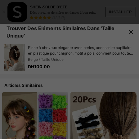
SHEIN-SOLDE D'ÉTÉ
×
INSTALLER
Découvrez les dernières tendances à bon prix.
(18,717)
Trouver Des Éléments Similaires Dans 'Taille
Unique'
Pince à cheveux élégante avec perles, accessoire capillaire
en plastique pour chignon, motif à pois, convient pour toutes
les saisons, festivals et fêtes
Beige / Taille Unique
DH100.00
Articles Similaires