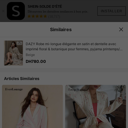
SHEIN-SOLDE D'ÉTÉ
×
INSTALLER
Découvrez les dernières tendances à bon prix.
(18,717)
Similaires
DAZY Robe mi-longue élégante en satin et dentelle avec
imprimé floral & botanique pour femmes, pyjama printemps/
été
Beige
DH780.00
Articles Similaires