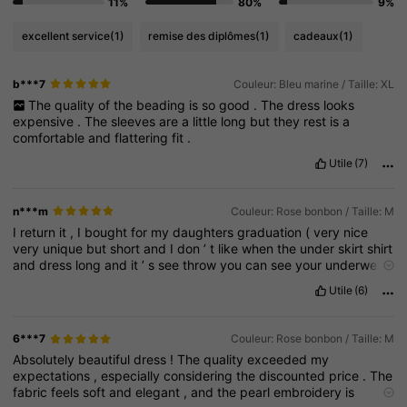
11%
80%
9%
excellent service
(1)
remise des diplômes
(1)
cadeaux
(1)
b***7
Couleur: Bleu marine / Taille: XL
The
quality
of
the
beading
is
so
good
.
The
dress
looks
expensive
.
The
sleeves
are
a
little
long
but
they
rest
is
a
comfortable
and
flattering
fit
.
Utile
(7)
n***m
Couleur: Rose bonbon / Taille: M
I
return
it
,
I
bought
for
my
daughters
graduation
(
very
nice
very
unique
but
short
and
I
don
’
t
like
when
the
under
skirt
shirt
and
dress
long
and
it
’
s
see
throw
you
can
see
your
underwear
so
you
have
to
buy
slip
Under
it
Utile
(6)
6***7
Couleur: Rose bonbon / Taille: M
Absolutely
beautiful
dress
!
The
quality
exceeded
my
expectations
,
especially
considering
the
discounted
price
.
The
fabric
feels
soft
and
elegant
,
and
the
pearl
embroidery
is