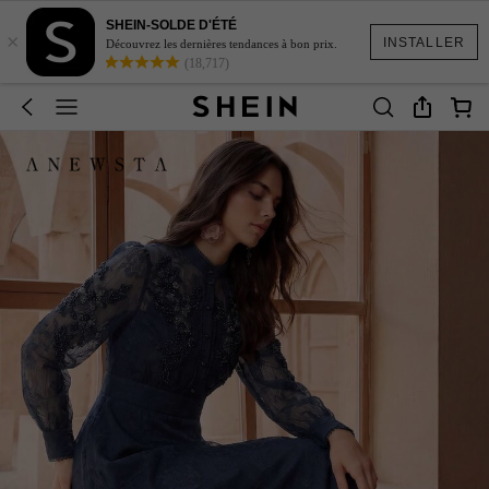
SHEIN-SOLDE D'ÉTÉ
×
INSTALLER
Découvrez les dernières tendances à bon prix.
(18,717)