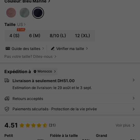
intemps, été, festival, remise des diplômes, élég
Couleur: Bleu Marine
ante, tenue de la Saint-Valentin
Taille
US
8 left
4
(S)
6
(M)
8/10
(L)
12
(XL)
Guide des tailles
Vérifier ma taille
Pas votre taille? Dites-nous
Expédition à
Morocco
Livraison à seulement DH51.00
Estimation de livraison:
le 29 août et le 3 sept.
Retours acceptés
Paiements sécurisés · Protection de la vie privée
4.51
(31)
Voir plus
Petit
Fidèle à la taille
Grand