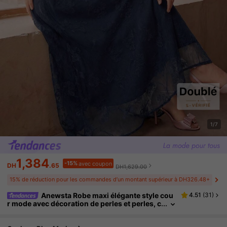
1/7
1,384
-15%
avec coupon
DH
.65
DH1,629.00
15% de réduction pour les commandes d’un montant supérieur à DH326.48+
Anewsta Robe maxi élégante style cou
4.51
(
31
)
r mode avec décoration de perles et perles, c
ol montant petit, manches longues légèreme
nt transparentes, robe chemise pour femmes, pr