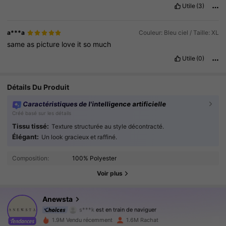
stunning
.
It
looks
much
more
expensive
than
it
actually
is
.
I
’
m
Utile
(3)
very
happy
and
satisfied
with
my
purchase
.
Highly
recommended
!
a***a
Couleur: Bleu ciel / Taille: XL
same
as
picture
love
it
so
much
Utile
(0)
Détails Du Produit
Caractéristiques de l'intelligence artificielle
Créé basé sur les détails
Tissu tissé:
Texture structurée au style décontracté.
4M Suiveurs
4.89
Élégant:
Un look gracieux et raffiné.
Composition:
100% Polyester
4M Suiveurs
4.89
Voir plus
4M Suiveurs
4.89
Anewsta
4M Suiveurs
4.89
1.9M Vendu récemment
1.6M Rachat