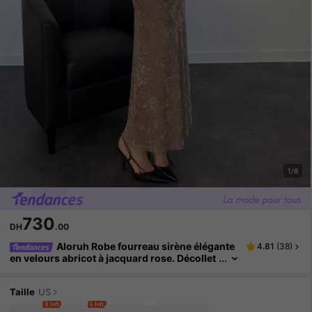
1/6
730
DH
.00
Aloruh Robe fourreau sirène élégante
4.81
(
38
)
en velours abricot à jacquard rose. Décollet
é plongeant sexy pour cocktail, vacances
Taille
US
8 left
6 left