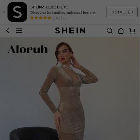
SHEIN-SOLDE D'ÉTÉ
×
INSTALLER
Découvrez les dernières tendances à bon prix.
(18,717)