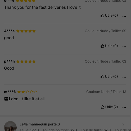
c***4
Couleur: Nude / Taille: XS
Thank
you
for
the
fast
deliveries
I
love
it
Utile
(0)
A***e
Couleur: Nude / Taille: XS
good
Utile
(0)
p***h
Couleur: Nude / Taille: XS
Good
Utile
(0)
m***6
Couleur: Nude / Taille: M
i
don
'
t
like
it
at
all
Utile
(2)
Le/la mannequin porte:
S
Taille:
177.0
Tour de poitrine:
85.0
Tour de taille:
62.0
Tour de h