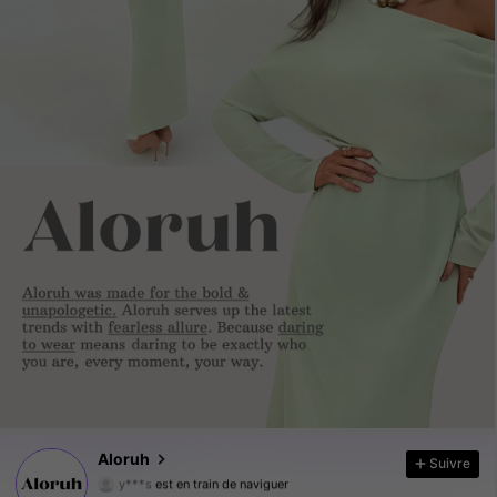
2.6M Suiveurs
4.87
2.6M Suiveurs
4.87
2.6M Suiveurs
4.87
Aloruh
Suivre
y***s
est en train de naviguer
2.6M Suiveurs
4.87