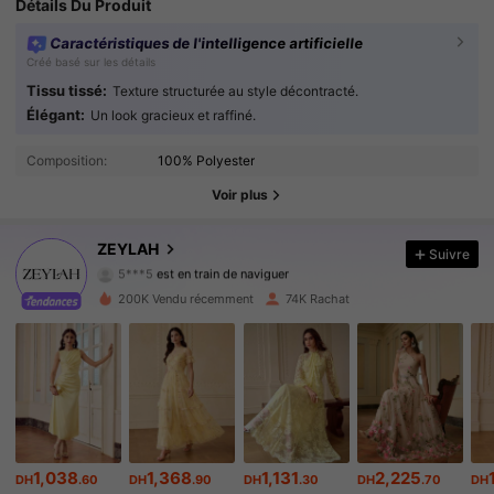
Détails Du Produit
Caractéristiques de l'intelligence artificielle
Créé basé sur les détails
Tissu tissé:
Texture structurée au style décontracté.
Élégant:
Un look gracieux et raffiné.
434K Suiveurs
4.83
Composition:
100% Polyester
434K Suiveurs
4.83
Voir plus
434K Suiveurs
4.83
ZEYLAH
Suivre
5***5
est en train de naviguer
434K Suiveurs
4.83
200K Vendu récemment
74K Rachat
434K Suiveurs
4.83
434K Suiveurs
4.83
434K Suiveurs
4.83
1,038
1,368
1,131
2,225
DH
.60
DH
.90
DH
.30
DH
.70
DH
434K Suiveurs
4.83