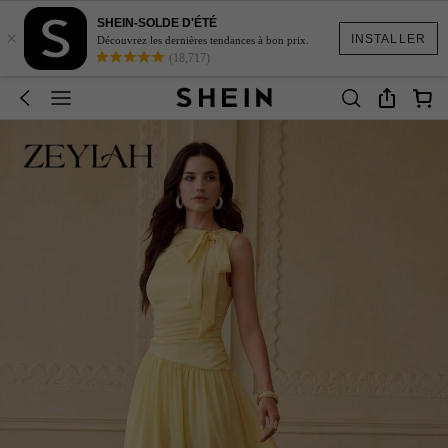
SHEIN-SOLDE D'ÉTÉ
×
INSTALLER
Découvrez les dernières tendances à bon prix.
(18,717)