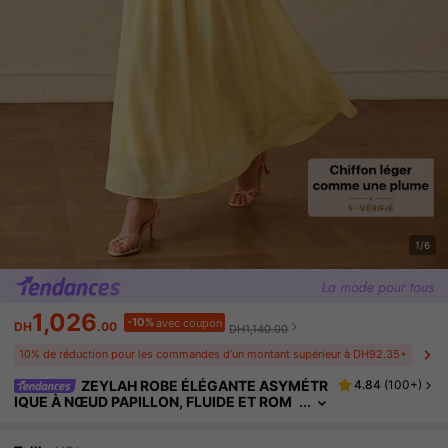
1/6
1,026
-10%
avec coupon
DH
.00
DH1,140.00
10% de réduction pour les commandes d’un montant supérieur à DH92.35+
ZEYLAH ROBE ÉLÉGANTE ASYMÉTR
4.84
(
100+
)
IQUE À NŒUD PAPILLON, FLUIDE ET ROM
ANTIQUE, MI-LONGUE