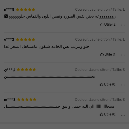
n***8
Couleur: Jaune citron / Taille: L
روووووووعه
يجنن
نفس
الصوره
ونفس
اللون
والقماش
حلوووووو
Utile
(2)
o***2
Couleur: Jaune citron / Taille: L
حلو
ومرتب
بس
الخامه
شيفون
ماتستاهل
السعر
عذا
Utile
(1)
ل***ي
Couleur: Jaune citron / Taille: S
يجنننننننننننننننننننننننننننننننننننننننننننننننننننننننننننننننننننننننننن
Utile
(0)
m***3
Couleur: Jaune citron / Taille: S
سبحااااااااااااان
الله
جميل
وانيق
جميييييييييييييييييييييييييسيسسيييييييل
Utile
(0)