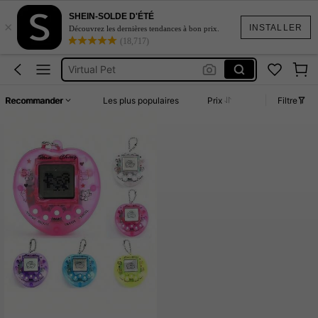
SHEIN-SOLDE D'ÉTÉ
×
Maillot De Bain Femme
INSTALLER
Découvrez les dernières tendances à bon prix.
(18,717)
Tamagotchi
Virtual Pet
Bitzze Pet Virtual De Cachorro
Recommander
Les plus populaires
Prix
Filtre
Coque De Telephone Iphone 15
Maillot De Bain Femme
Tamagotchi