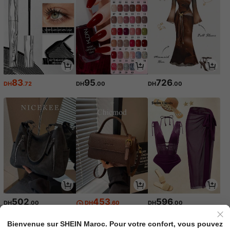
83
95
726
DH
.72
DH
.00
DH
.00
502
453
596
DH
.00
DH
.60
DH
.00
Bienvenue sur SHEIN Maroc. Pour votre confort, vous pouvez