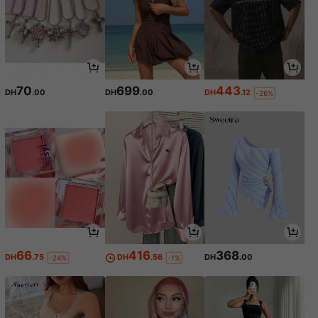
70
699
443
DH
.00
DH
.00
DH
.12
-26%
66
416
368
DH
.75
DH
.56
DH
.00
-24%
-1%