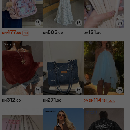
477
805
121
DH
.88
DH
.00
DH
.00
-1%
312
271
114
DH
.00
DH
.00
DH
.18
-32%