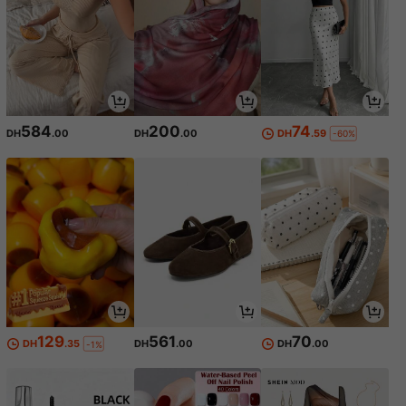
584
200
74
DH
.00
DH
.00
DH
.59
-60%
129
561
70
DH
.35
DH
.00
DH
.00
-1%