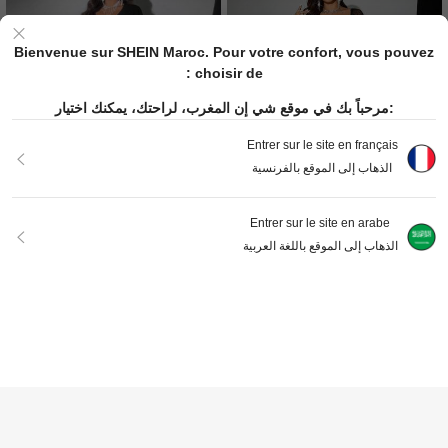
Bienvenue sur SHEIN Maroc. Pour votre confort, vous pouvez
choisir de :
مرحباً بك في موقع شي إن المغرب، لراحتك، يمكنك اختيار:
Entrer sur le site en français
الذهاب إلى الموقع بالفرنسية
Entrer sur le site en arabe
الذهاب إلى الموقع باللغة العربية
VIVA RELLE
VIVA RELLE
Viva Relle فستان أنيق للحفلات والعطلا
Viva Relle فستان ماكسي ذو رقبة على
893
734
ت للنساء بأكمام طويلة مزين بالدانتيل وال
شكل حرف V لحفلات اللمعة للمقاسات ا
DH
.00
DH
.00
ترتر والبريق بأشكال متنوعة للياقة المربع
لكبيرة، أكمام قصيرة
ة والقلب والكشكشة
أضف إلى عربة التسوق بنجاح