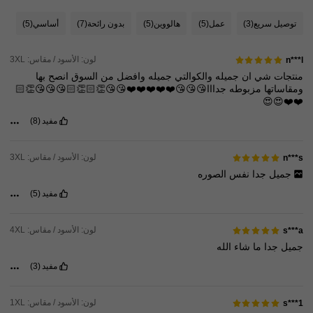
توصيل سريع
(3)
عمل
(5)
هالووين
(5)
بدون رائحة
(7)
أساسي
(5)
لون: الأسود / مقاس: 3XL
n***l
منتجات
شي
ان
جميله
والكوالتي
جميله
وافضل
من
السوق
انصح
بها
ومقاساتها
مزبوطه
جدااا😘😘😘❤️❤️❤️❤️❤️😘😘👏🏻👏🏻😘😘😘👏🏻
❤️❤️😍😍
مفيد
(8)
لون: الأسود / مقاس: 3XL
n***s
جميل
جدا
نفس
الصوره
مفيد
(5)
لون: الأسود / مقاس: 4XL
s***a
جميل
جدا
ما
شاء
الله
مفيد
(3)
لون: الأسود / مقاس: 1XL
s***1