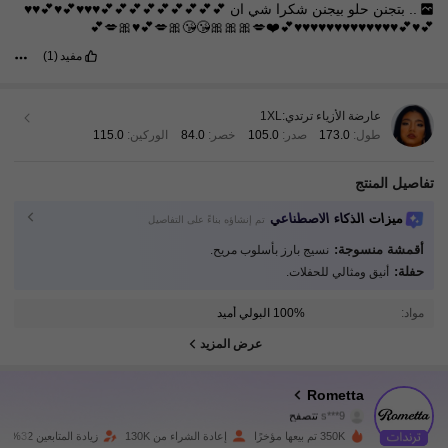
..
بتجنن
حلو
بيجنن
شكرا
شي
ان
💕💕💕💕💕💕💕💕💕♥️♥️♥️💕♥️💕♥️♥️
💕♥️💕♥️♥️♥️♥️♥️♥️♥️♥️♥️♥️♥️♥️♥️💕❤️💋🎀🎀🎀😘😘🎀💋💕♥️🎀💋💕
مفيد
(1)
عارضة الأزياء ترتدي:
1XL
طول:
173.0
صدر:
105.0
خصر:
84.0
الوركين:
115.0
تفاصيل المنتج
ميزات الذكاء الاصطناعي
تم إنشاؤه بناءً على التفاصيل
أقمشة منسوجة:
نسيج بارز بأسلوب مريح.
حفلة:
92K متابعون
أنيق ومثالي للحفلات.
4.82
مواد:
100% البولي أميد
92K متابعون
4.82
عرض المزيد
92K متابعون
4.82
Rometta
s***9
تتصفح
92K متابعون
4.82
350K تم بيعها مؤخرًا
إعادة الشراء من 130K
زيادة المتابعين 32%