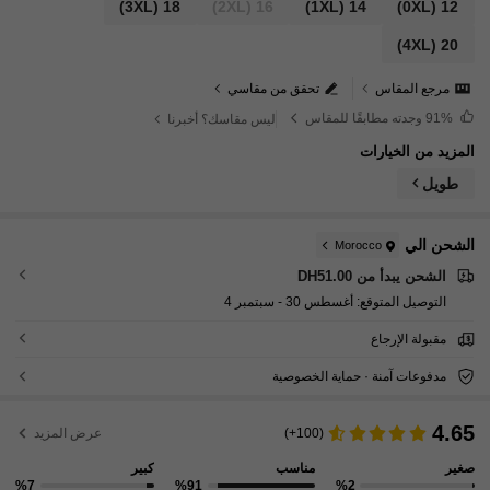
(3XL)
18
(2XL)
16
(1XL)
14
(0XL)
12
(4XL)
20
مرجع المقاس
تحقق من مقاسي
91%
وجدته مطابقًا للمقاس
ليس مقاسك؟ أخبرنا
المزيد من الخيارات
طويل
الشحن الي
Morocco
الشحن يبدأ من DH51.00
التوصيل المتوقع:
أغسطس 30 - سبتمبر 4
مقبولة الإرجاع
مدفوعات آمنة · حماية الخصوصية
4.65
(100+)
عرض المزيد
صغير
مناسب
كبير
%7
%91
%2