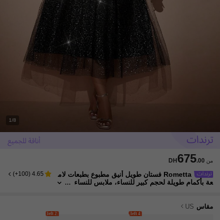
1/8
675
DH
.00
من
Rometta فستان طويل أنيق مطبوع بطبعات لام
)
100+
(
4.65
عة بأكمام طويلة لحجم كبير للنساء، ملابس للنساء
في فصل الخريف
مقاس
US
2 left
4 left