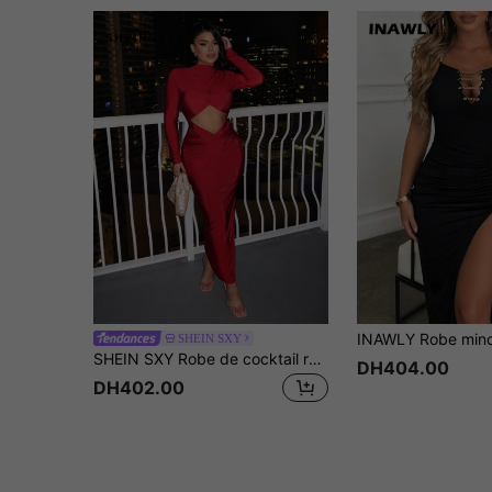
SHEIN SXY
SHEIN SXY Robe de cocktail rouge pour boîte de nuit, soirée de bal, automne/hiver
DH404.00
DH402.00