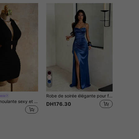
7
Robe de soirée élégante pour fête d'été, robe de mariée avec fente au col, robe de soirée de luxe, plage, rentrée scolaire, vêtements de vacances pour femmes
trie
Mistrie Robe moulante sexy et à la mode à col ras-du-cou et dos nu pour femmes, été
DH176.30