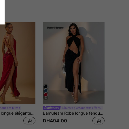
6
our des fêtes
#Soirées glamour sans effort
Hauture Robe longue élégante rouge à col bénitier, fente double haute et dos nu, pour femmes. Robe de soirée, robe de bal, robe de femme pour fêtes, mariage, élégante. Robe rouge, robe de la Saint-Valentin, robe de femme rouge, robe de femme habillée. Pour rendez-vous, concerts, représentations, mariages, fêtes, clubs, soirée.
BamGleam Robe longue fendue avec décolleté ras-du-cou sans dos et torsade devant
DH494.00