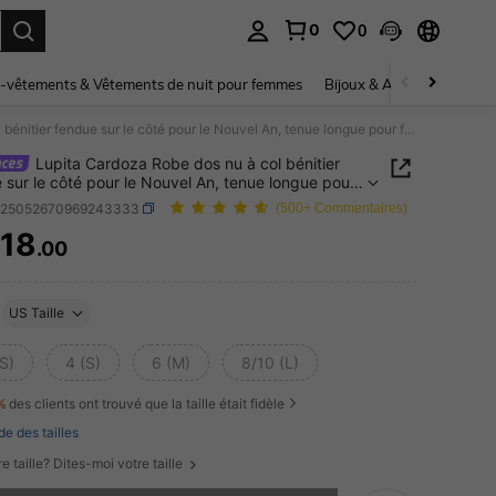
0
0
ouver. Press Enter to select.
-vêtements & Vêtements de nuit pour femmes
Bijoux & Accessoires pou
Lupita Cardoza Robe dos nu à col bénitier fendue sur le côté pour le Nouvel An, tenue longue pour femmes
Lupita Cardoza Robe dos nu à col bénitier
 sur le côté pour le Nouvel An, tenue longue pour
s
z25052670969243333
(500+ Commentaires)
18
.00
ICE AND AVAILABILITY
US Taille
S)
4 (S)
6 (M)
8/10 (L)
%
des clients ont trouvé que la taille était fidèle
de des tailles
e taille? Dites-moi votre taille
 ce produit est épuisé.