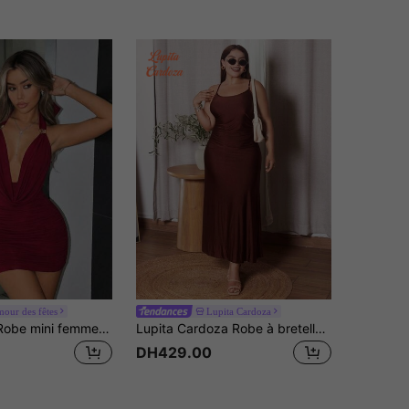
our des fêtes
Lupita Cardoza
SHEIN ICON Robe mini femme à décolleté plongeant et dos ouvert avec décoration métallique, élégante pour une sortie de nuit ou les vacances d'été
Lupita Cardoza Robe à bretelles fines avec taille froncée et ourlet évasé de couleur unie. Robe semi-formelle, élégante, pour un thé, fluide, pour les sorties en croisière des femmes
DH429.00