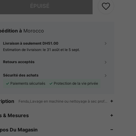
ÉPUISÉ
édition à
Morocco
Livraison à seulement DH51.00
Estimation de livraison:
le 31 août et le 5 sept.
Retours acceptés
Sécurité des achats
Paiements sécurisés
Protection de la vie privée
iption
Fendu,Lavage en machine ou nettoyage à sec professionnel,Soirée
4.87
946
51K
es & Mesures
4.87
946
51K
opos Du Magasin