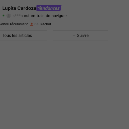
4.87
946
51K
Lupita Cardoza
s***a
est en train de naviguer
4.87
946
51K
Evaluation
Articles
Suiveurs
Vendu récemment
6K Rachat
4.87
946
51K
Tous les articles
Suivre
4.87
946
51K
4.87
946
51K
4.87
946
51K
4.87
946
51K
4.87
946
51K