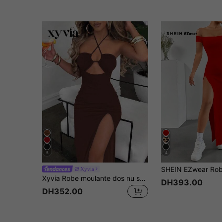
5
4
Xyvia
Xyvia Robe moulante dos nu sans manches sexy noire pour femmes, tenue maxi pour femmes
DH393.00
DH352.00