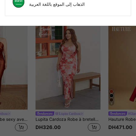
الذهاب إلى الموقع باللغة العربية
4
rdoza
Lupita Cardoza
#Glam
Lupita Cardoza Robe sexy avec franges à pompons pendantes et décoration en métal doré pour femmes, idéale pour les fêtes
Lupita Cardoza Robe à bretelles fines à motif floral tout-sur-tout pour les vacances, casual pour femme
DH326.00
DH471.00