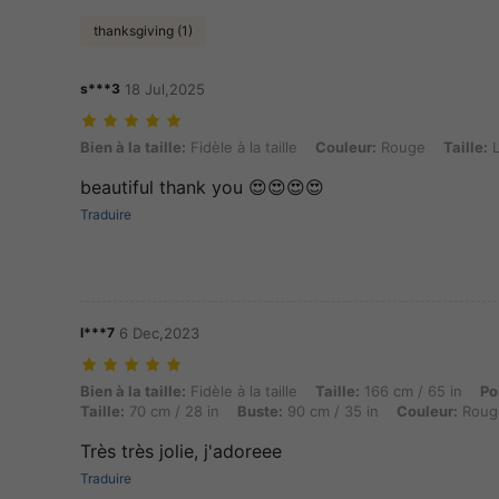
thanksgiving (1)
s***3
18 Jul,2025
Bien à la taille: Fidèle à la taille, Couleur: Rouge, Taille: L
Bien à la taille:
Fidèle à la taille
Couleur:
Rouge
Taille:
beautiful thank you 😍😍😍😍
Traduire
l***7
6 Dec,2023
Bien à la taille: Fidèle à la taille, Taille: 166 cm / 65 in, Poids: 60 k
Bien à la taille:
Fidèle à la taille
Taille:
166 cm / 65 in
Po
Taille:
70 cm / 28 in
Buste:
90 cm / 35 in
Couleur:
Roug
Très très jolie, j'adoreee
Traduire