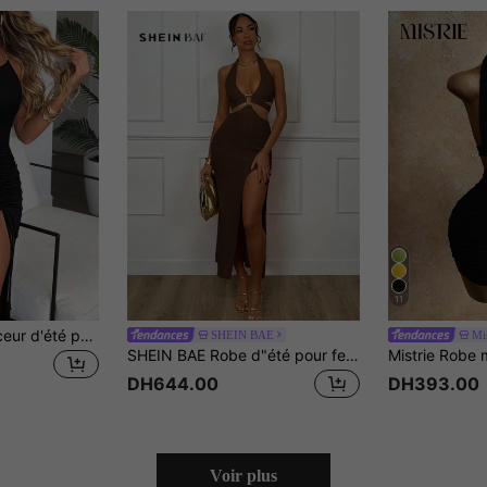
11
INAWLY Robe minceur d'été pour femme avec cordon de serrage et encolure de ras-du-cou et fente latérale
SHEIN BAE
Mis
SHEIN BAE Robe d"été pour femmes avec encolure ras-du-cou, découpe à la taille, ceinture et fente latérale haute
DH644.00
DH393.00
Voir plus