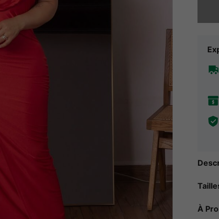
Exp
Descr
Taill
À Pr