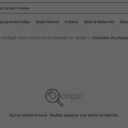
and down arrow keys to navigate search Dernière recherche and Rechercher et Tr
s grandes tailles
Mode Homme
Enfants
Bébé & Maternité
Sous
 plongée sous-marine et de plongée en apnée
Consoles de plong
/
Aucun article trouvé. Veuillez essayer une autre recherche.