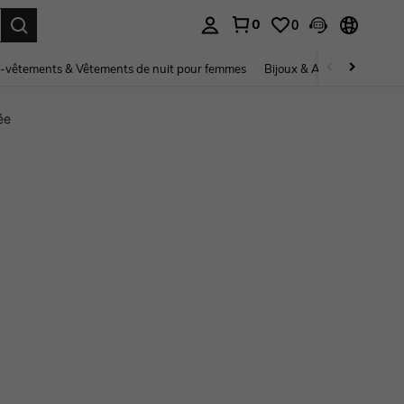
0
0
ouver. Press Enter to select.
-vêtements & Vêtements de nuit pour femmes
Bijoux & Accessoires pou
ée