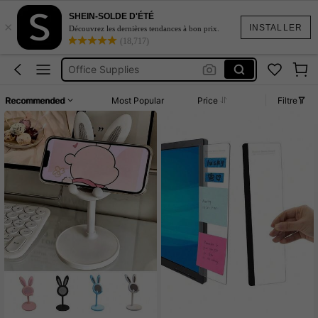
Accessoire Travail
SHEIN-SOLDE D'ÉTÉ
×
Bureau
INSTALLER
Découvrez les dernières tendances à bon prix.
(18,717)
Office Supplies
Desk Accesories
Back To School
Recommended
Most Popular
Price
Filtre
Accessoire Travail
Bureau