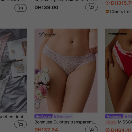
DH315.7
DH139.00
Clients très
3 pièces Culotte ourlet en dentelle
Bonmuse
MI
Bonmuse Culottes transparentes sexy avec bordure en dentelle sans couture (string), rose
MISSGUIDED Culotte avec bordure en dentelle, 
-35%
DH132.34
DH64.41