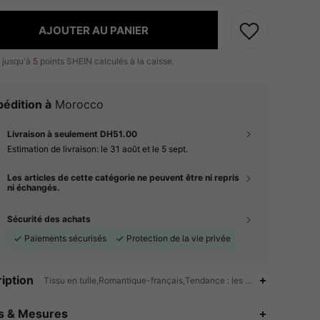
AJOUTER AU PANIER
 jusqu'à
5
points SHEIN calculés à la caisse.
édition à
Morocco
Livraison à seulement DH51.00
Estimation de livraison:
le 31 août et le 5 sept.
Les articles de cette catégorie ne peuvent être ni repris
ni échangés.
Sécurité des achats
Paiements sécurisés
Protection de la vie privée
iption
Tissu en tulle,Romantique-français,Tendance : les découpes,Dentelle
es & Mesures