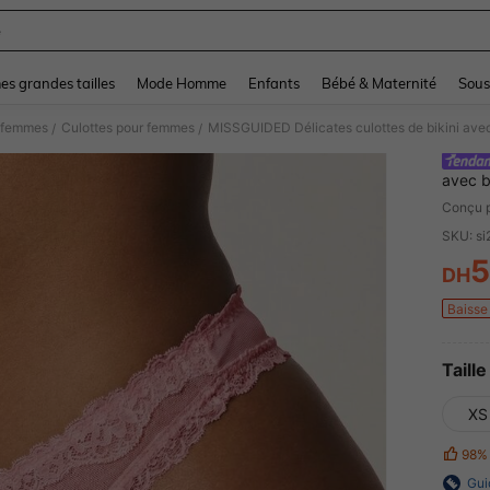
e
and down arrow keys to navigate search Dernière recherche and Rechercher et Tr
s grandes tailles
Mode Homme
Enfants
Bébé & Maternité
Sous
r femmes
Culottes pour femmes
/
/
avec b
vêteme
Conçu 
SKU: s
DH
PR
Baisse 
Taille
XS
98%
Gui