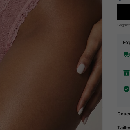
Gagnez
Exp
Descr
Taill