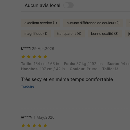
Aucun avis local
excellent service (1)
aucune différence de couleur (2)
magnifique (1)
transparent (4)
bonne qualité (8)
j
k***1
29 Apr,2026
Taille: 164 cm / 65 in, Poids: 87 kg / 192 lbs, Buste: 94 cm / 37 in, T
Taille:
164 cm / 65 in
Poids:
87 kg / 192 lbs
Buste:
94 cm
Hanches:
107 cm / 42 in
Couleur:
Prune
Taille:
M
Très sexy et en même temps comfortable
Traduire
m***9
1 May,2026