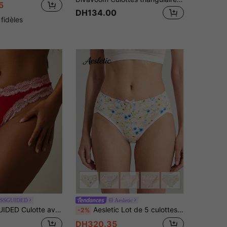
5
DH134.00
 fidèles
SSGUIDED
Aesletic
ceinture en dentelle rose à double feston et détail de nœud en satin, coupe cheeky, sous-vêtement intime
Aesletic Lot de 5 culottes en maille florale pour femme, culottes triangulaires transparentes et confortables avec décoration nœud, imprimés floraux mignons et délicats accents de nœuds, tendance
-2%
DH320.35