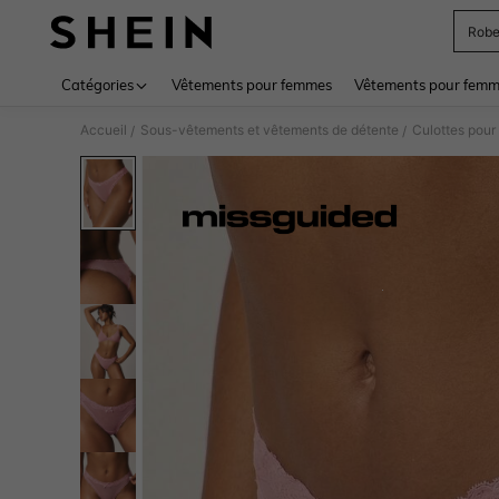
Rob
Use up 
Catégories
Vêtements pour femmes
Vêtements pour femme
Accueil
Sous-vêtements et vêtements de détente
Culottes pou
/
/