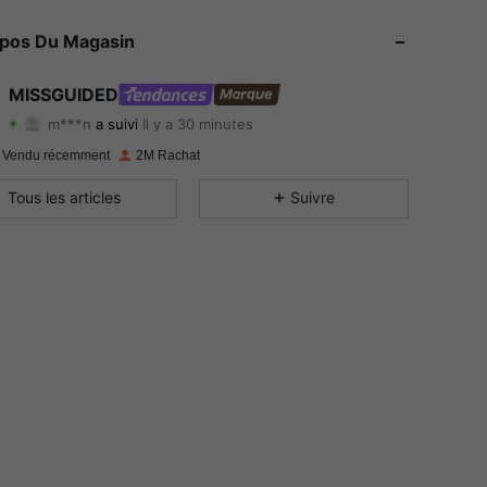
opos Du Magasin
4.88
19K
3M
MISSGUIDED
4.88
19K
3M
m***n
a suivi
Il y a 30 minutes
4.88
19K
3M
 Vendu récemment
2M Rachat
Tous les articles
Suivre
4.88
19K
3M
4.88
19K
3M
4.88
19K
3M
4.88
19K
3M
4.88
19K
3M
4.88
19K
3M