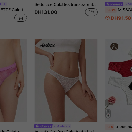
Seduluxe Culottes transparentes sexy avec bordure en dentelle sans couture (string), rose
TE
MI
 Culottes pour femmes
MISSGUIDED Culotte à taille haute avec bordure en dente
-23%
DH131.00
DH91.58
5 pièces/paquet Culottes style brés
Aesletic
-2%
européen & américain, rose, en maille semi-transparente, avec décoration rose élégante, douce et ajustée à la peau
Aesletic 1 pièce Culotte de bikini respirante taille mi-haute pour femme