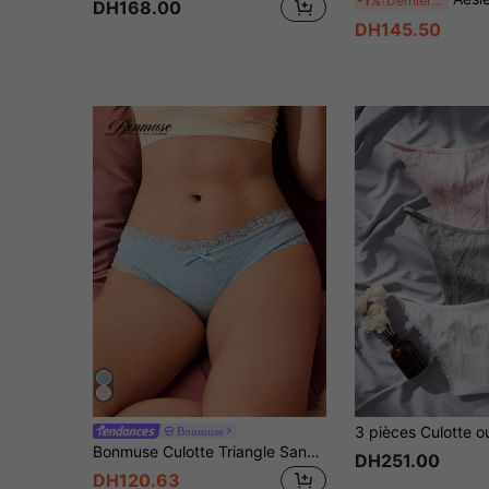
-1%
Dernières 8 heures
DH168.00
DH145.50
Bonmuse
Bonmuse Culotte Triangle Sans Couture En Dentelle De Couleur Pure Pour Femmes
DH251.00
DH120.63