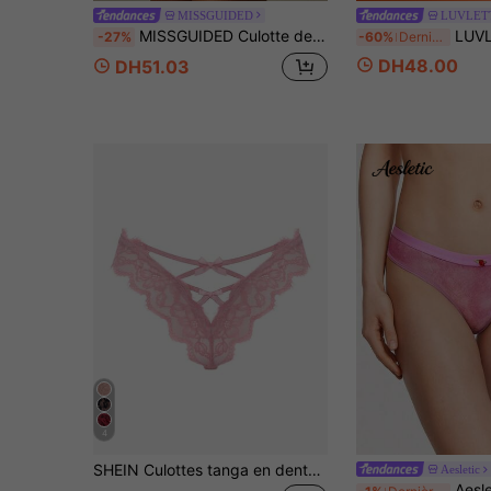
MISSGUIDED
LUVLET
MISSGUIDED Culotte de bikini en maille à pois avec bordure rouge contrastée et détail de nœud, lingerie de tous les jours
LUVLETTE
-27%
-60%
Derniers 2 jours
DH48.00
DH51.03
4
SHEIN Culottes tanga en dentelle et tulle sexy pour femmes
Aesletic
Aesletic Culotte triangle sexy style romantique 