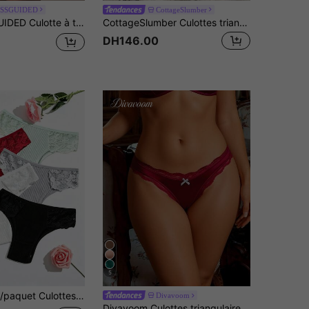
SSGUIDED
CottageSlumber
lle, sous-vêtements intimes, culotte Hipster confortable, taille élastique douce, bordure féminine délicate, essentiel quotidien
CottageSlumber Culottes triangle décontractées pour femme avec décoration de nœud, pour tous les jours
DH146.00
5
ilien en coton doux avec design en dentelle de couleur unie pour femmes
Divavoom
Divavoom Culottes triangulaires sans couture avec patchwork de dentelle de couleur unie pour femmes