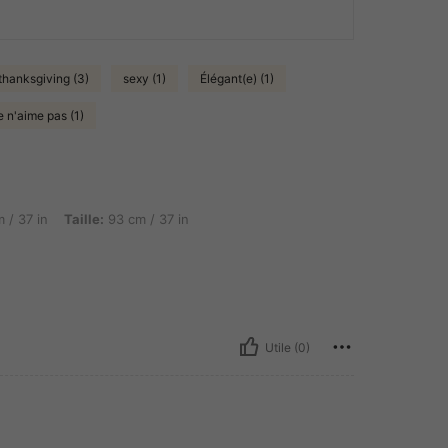
thanksgiving (3)
sexy (1)
Élégant(e) (1)
e n'aime pas (1)
aille: 93 cm / 37 in, Hanches: 107 cm / 42 in, Couleur: Prune, Taille: M
 / 37 in
Taille:
93 cm / 37 in
Utile (0)