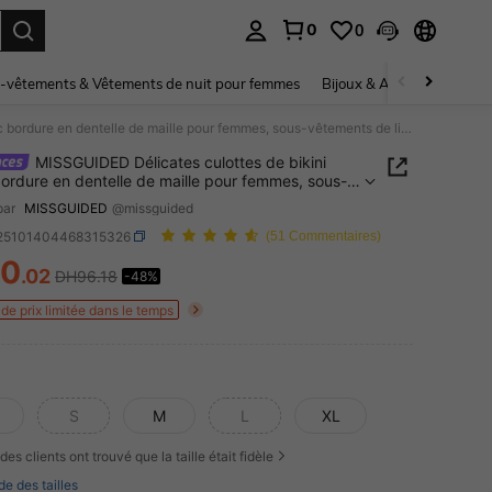
0
0
ouver. Press Enter to select.
-vêtements & Vêtements de nuit pour femmes
Bijoux & Accessoires pou
MISSGUIDED Délicates culottes de bikini avec bordure en dentelle de maille pour femmes, sous-vêtements de lingerie
MISSGUIDED Délicates culottes de bikini
ordure en dentelle de maille pour femmes, sous-
nts de lingerie
par
MISSGUIDED
@missguided
i25101404468315326
(51 Commentaires)
50
.02
DH96.18
-48%
ICE AND AVAILABILITY
de prix limitée dans le temps
S
M
L
XL
des clients ont trouvé que la taille était fidèle
de des tailles