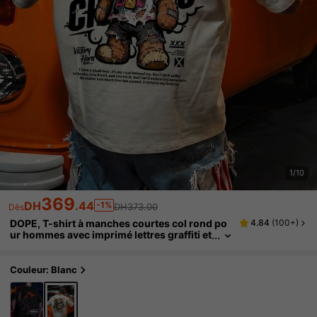
1/10
369
DH
.44
-1%
DH373.00
Dès
DOPE, T-shirt à manches courtes col rond po
4.84
(
100+
)
ur hommes avec imprimé lettres graffiti et
ours. Convient pour les sports et la fitnes
s. Confortable et respirant.
Couleur: Blanc