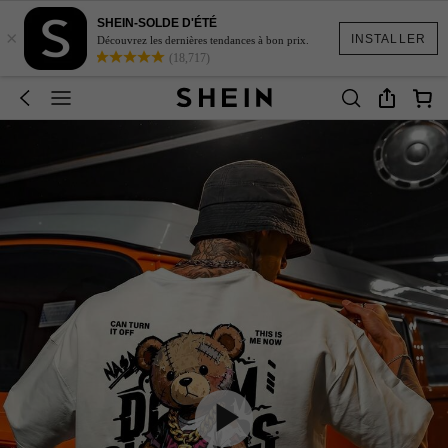
SHEIN-SOLDE D'ÉTÉ
×
INSTALLER
Découvrez les dernières tendances à bon prix.
(18,717)