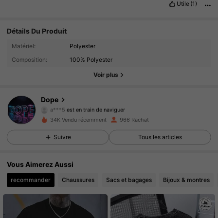
Utile
(1)
Détails Du Produit
6.4K Suiveurs
4.75
Matériel:
Polyester
Composition:
100% Polyester
6.4K Suiveurs
4.75
Voir plus
6.4K Suiveurs
4.75
Dope
a***5
est en train de naviguer
6.4K Suiveurs
4.75
34K Vendu récemment
966 Rachat
Suivre
Tous les articles
6.4K Suiveurs
4.75
Vous Aimerez Aussi
6.4K Suiveurs
4.75
recommander
Chaussures
Sacs et bagages
Bijoux & montres
6.4K Suiveurs
4.75
6.4K Suiveurs
4.75