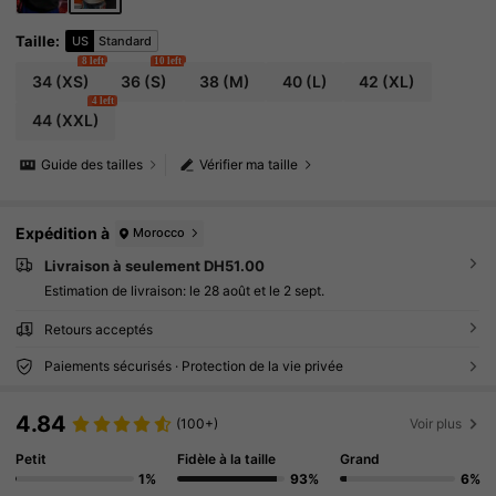
Taille
:
US
Standard
8 left
10 left
34
(XS)
36
(S)
38
(M)
40
(L)
42
(XL)
4 left
44
(XXL)
Guide des tailles
Vérifier ma taille
Expédition à
Morocco
Livraison à seulement DH51.00
Estimation de livraison:
le 28 août et le 2 sept.
Retours acceptés
Paiements sécurisés · Protection de la vie privée
4.84
(100+)
Voir plus
Petit
Fidèle à la taille
Grand
1%
93%
6%