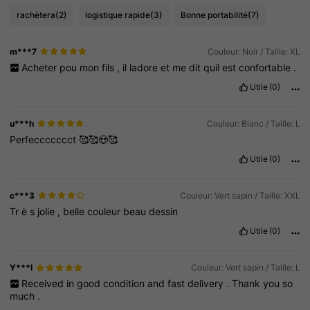
rachètera
(2)
logistique rapide
(3)
Bonne portabilité
(7)
m***7
Couleur: Noir / Taille: XL
Acheter
pou
mon
fils
,
il
ladore
et
me
dit
quil
est
confortable
.
Utile
(0)
u***h
Couleur: Blanc / Taille: L
Perfeccccccct
🥰🥰😍🥰
Utile
(0)
c***3
Couleur: Vert sapin / Taille: XXL
Tr
è
s
jolie
,
belle
couleur
beau
dessin
Utile
(0)
Y***l
Couleur: Vert sapin / Taille: L
Received
in
good
condition
and
fast
delivery
.
Thank
you
so
much
.