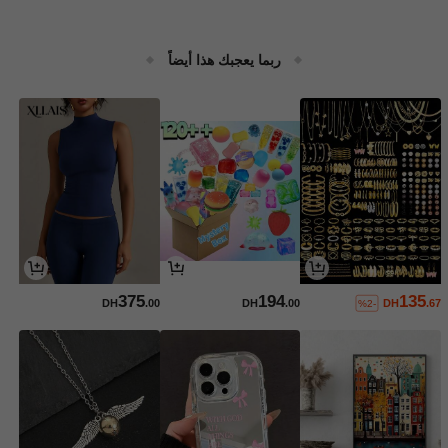
ربما يعجبك هذا أيضاً
375
194
135
DH
.00
DH
.00
DH
.67
%2-