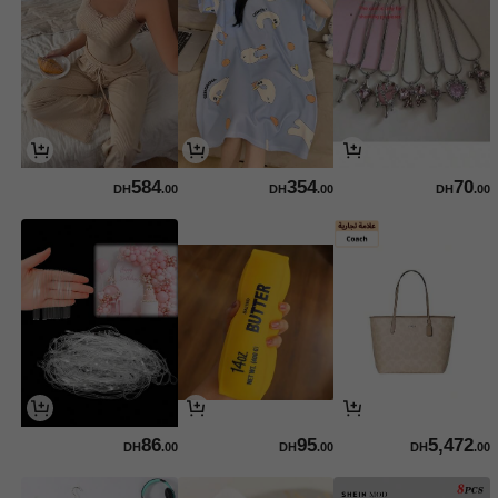
584
354
70
DH
.00
DH
.00
DH
.00
86
95
5,472
DH
.00
DH
.00
DH
.00