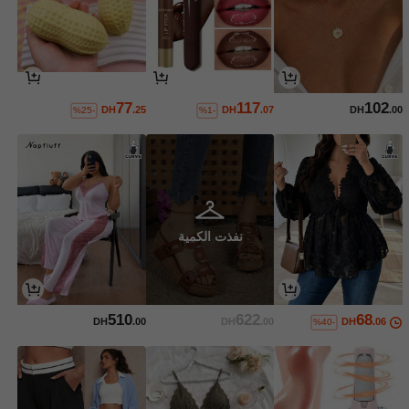
77
117
102
DH
.25
DH
.07
DH
.00
%25-
%1-
نفذت الكمية
510
622
68
DH
.00
DH
.00
DH
.06
%40-