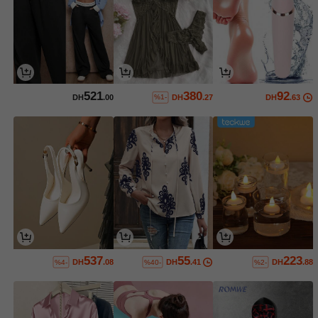
521
380
92
DH
.00
DH
.27
DH
.63
%1-
537
55
223
DH
.08
DH
.41
DH
.88
%4-
%40-
%2-