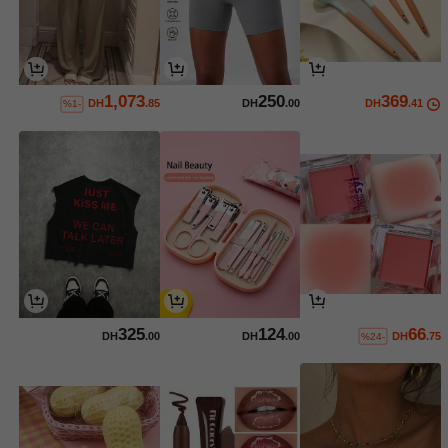
1,073
250
369
DH
.85
DH
.00
DH
.41
%1-
325
124
66
DH
.00
DH
.00
DH
.75
%24-