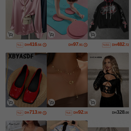
416
97
482
DH
.56
DH
.91
DH
.72
%1-
%50-
713
92
328
DH
.99
DH
.16
DH
.00
%2-
%4-