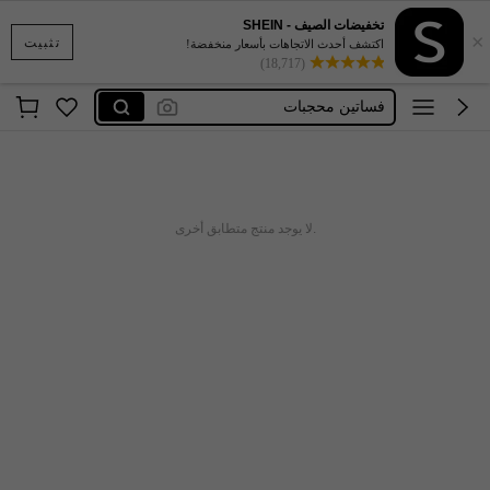
تخفيضات الصيف - SHEIN
×
ملابس سباحة للنساء5xl
تثبيت
اكتشف أحدث الاتجاهات بأسعار منخفضة!
(18,717)
ملابس داخليه للنساء مثيره 🥵🥵
فساتين محجبات
فساتين طويلة و أكمام طويلة
فساتين طويلة محتشمة
ملابس سباحة للنساء5xl
.لا يوجد منتج متطابق أخرى
ملابس داخليه للنساء مثيره 🥵🥵