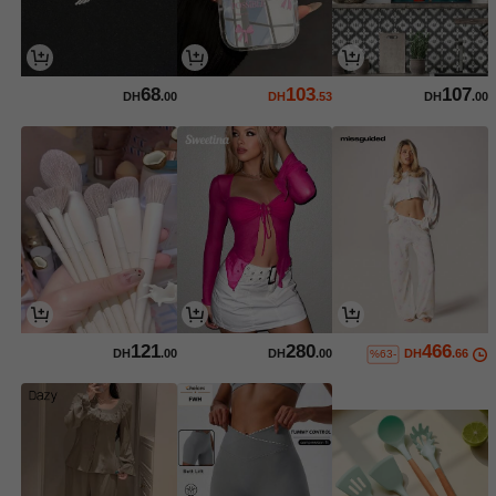
68
103
107
DH
.00
DH
.53
DH
.00
121
280
466
DH
.00
DH
.00
DH
.66
%63-