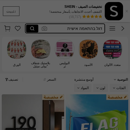
american flag custom
تخفيضات الصيف - SHEIN
×
مجموعة
تثبيت
اكتشف أحدث الاتجاهات بأسعار منخفضة!
(18,717)
דגל בהתאמה אישית
custom flag
costum flag
american flag custom
مجموعة
البوليس
بلاستيك شفاف
متعدد الألوان
الأسود
الورق
تر
"بولي ميثيل
ميثاكريلات "
التوصية
أوسع منتشرة
السعر
تصنيف
الفئات
لون
المواد