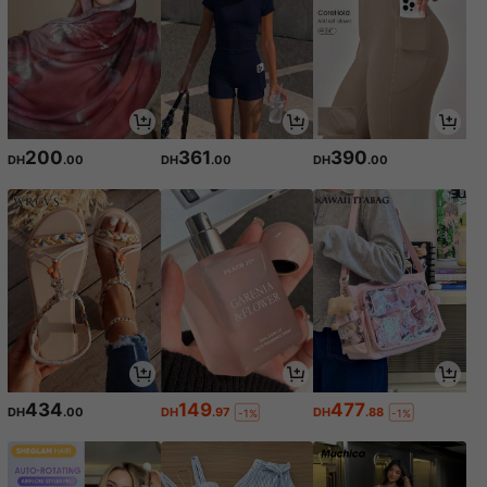
200
361
390
DH
.00
DH
.00
DH
.00
434
149
477
DH
.00
DH
.97
DH
.88
-1%
-1%