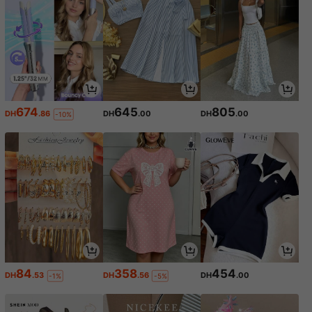
674
645
805
DH
.86
DH
.00
DH
.00
-10%
84
358
454
DH
.53
DH
.56
DH
.00
-1%
-5%