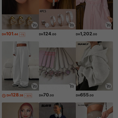
101
124
1,202
DH
.44
DH
.00
DH
.00
-1%
128
70
655
DH
.38
DH
.00
DH
.00
-30%