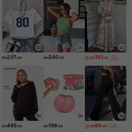
237
240
152
DH
.00
DH
.00
DH
.81
-32%
495
198
96
DH
.00
DH
.00
DH
.95
-55%