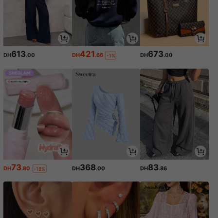
613
421
673
DH
.00
DH
.66
DH
.00
-1%
73
368
83
DH
.80
DH
.00
DH
.86
-18%