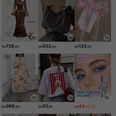
726
502
133
DH
.00
DH
.00
DH
.00
968
55
42
DH
.00
DH
.87
DH
.75
-5%