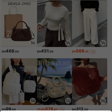
468
451
568
DH
.00
DH
.00
DH
.25
-1%
99
576
312
DH
.00
DH
.67
DH
.00
-2%