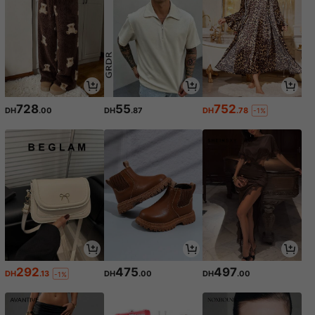
728
55
752
DH
.00
DH
.87
DH
.78
-1%
292
475
497
DH
.13
DH
.00
DH
.00
-1%