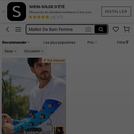
SHEIN-SOLDE D'ÉTÉ
×
Robe Femme été
INSTALLER
Découvrez les dernières tendances à bon prix.
(18,717)
Coque De Telephone Iphone 15
Maillot De Bain Femme
Squishy
Recommander
Les plus populaires
Prix
Filtre
Burkini Femme Hijab
Sexe
Occasion
Robe Femme été
Coque De Telephone Iphone 15