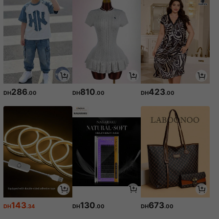
286
810
423
DH
.00
DH
.00
DH
.00
143
130
673
DH
.34
DH
.00
DH
.00