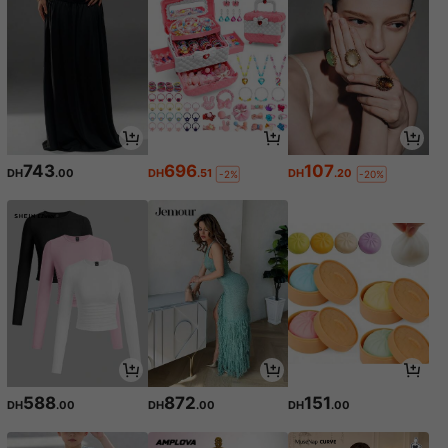
743
696
107
DH
.00
DH
.51
DH
.20
-2%
-20%
588
872
151
DH
.00
DH
.00
DH
.00