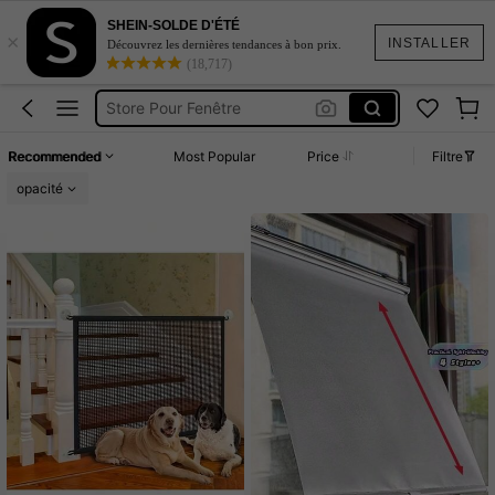
Roulotte Essentiel
SHEIN-SOLDE D'ÉTÉ
×
Rideau Occultant
INSTALLER
Découvrez les dernières tendances à bon prix.
(18,717)
Store Pour Fenêtre
Stores Pour Fenêtre
Store Fenêtre Nuit Et Jour
Recommended
Most Popular
Price
Filtre
Roulotte Essentiel
opacité
Rideau Occultant