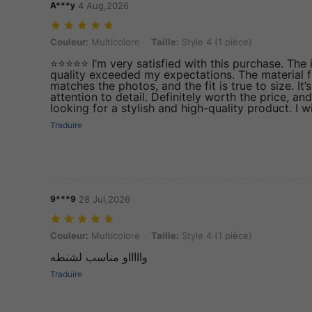
A***y
4 Aug,2026
Couleur: Multicolore, Taille: Style 4 (1 pièce)
Couleur:
Multicolore
Taille:
Style 4 (1 pièce)
⭐⭐⭐⭐⭐ I’m very satisfied with this purchase. The 
quality exceeded my expectations. The material f
matches the photos, and the fit is true to size. It
attention to detail. Definitely worth the price, 
looking for a stylish and high-quality product. I w
Traduire
9***9
28 Jul,2026
Couleur: Multicolore, Taille: Style 4 (1 pièce)
Couleur:
Multicolore
Taille:
Style 4 (1 pièce)
واااااو مناسب لشنطه
Traduire