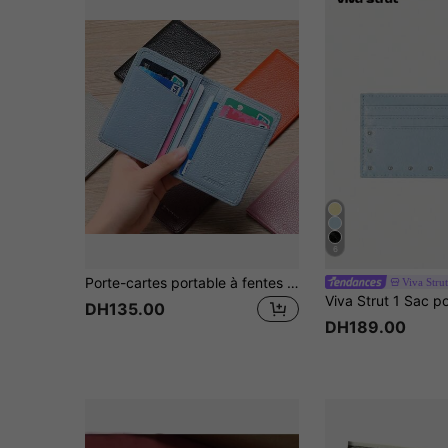
6
Porte-cartes portable à fentes multiples, couleur unie, universel pour cartes bancaires, cartes de crédit, cartes d'identité, cartes de bus, organisateur de cartes de voyage
Viva Strut
DH135.00
DH189.00