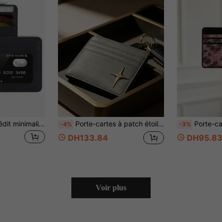
Porte-cartes de crédit minimaliste fin avec fenêtre transparente pour femmes et hommes. Porte-cartes d', porte-cartes de crédit, porte-cartes d'identité pour hommes. Mini-portefeuille porte-cartes
Porte-cartes à patch étoile croisée, portefeuille à carte de crédit avec fermeture éclair, portefeuille haut de gamme à la mode, sac de rangement de cartes à plusieurs fentes, porte-cartes de mode pour femmes, également pratique pour les hommes pour ranger les cartes bancaires et les cartes d'identité, essentiel pour la rentrée scolaire et les voyages, cadeau unique pour la fête des enseignants, cadeau d'anniversaire, cadeau de vacances, cadeau de fête, cadeau de vacances, cadeau de mariage, cadeau de rentrée scolaire
Porte-cartes en cuir synthétique décoré de strass, matériau PU, unisexe - multi-fentes, noir avec strass brillants colorés, facile à nettoye
-4%
-3%
DH133.84
DH95.8
Voir plus