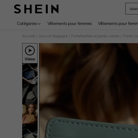
Vale
Use up 
Catégories
Vêtements pour femmes
Vêtements pour femme
Accueil
Sacs et bagages
Portefeuilles et porte-cartes
Porte-ca
/
/
/
Video