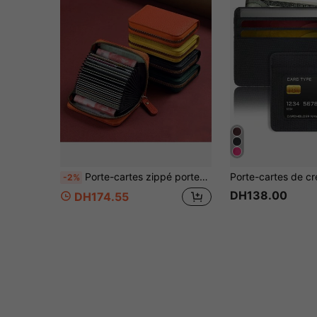
Porte-cartes zippé porte-monnaie léger à plusieurs compartiments porte-cartes d'identité et de crédit pour usage quotidien, voyage, cadeau, hommes et femmes
-2%
DH138.00
DH174.55