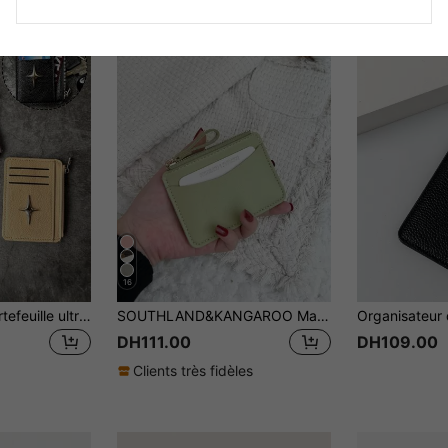
16
Vigour Summer Portefeuille ultra-fin en PU avec motif d'étoile argentée, conception à fentes multi-cartes, à la mode et personnalisé, peut être utilisé comme porte-monnaie, porte-cartes et autres usages multifonctionnels, portefeuille minimaliste pour hommes, porte-cartes de crédit ultra-fin et portable avec poche à monnaie zippée, parfait pour les anniversaires, la fête des pères et autres occasions de cadeaux
SOUTHLAND&KANGAROO Malist Slim Léger Fermeture Éclair Portable Argent Espèces Carte D'identité Carte Poche À Monnaie Pour Cadeau D'anniversaire Anniversaire Le Jour De La Saint-Valentin Couple Femme Dame Filles Adolescents Pour Étudiant Étudiant Scolaire Hommes Hommes Léger Portable Carte Carte D'identité Cols Blancs Pour Homme Vacances Pour Anniversaire Pour Cadeau D'anniversaire Fournitures Scolaires Cadeaux Pour Enseignants Retour À L'école Porte-cartes Portefeuille Porte-cartes de visite Porte-cartes de crédit Femmes Pour Femmes Mini Portefeuille Porte-cartes
DH111.00
DH109.00
Clients très fidèles