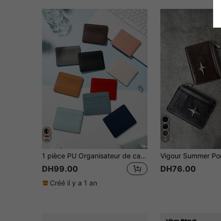
4
1 pièce PU Organisateur de cartes à compartiments multiples avec conception de scellage des bords Style simple pour un usage quotidien Porte-cartes Portefeuille Porte-cartes de visite Porte-cartes de crédit Femmes Pour femmes Pour hommes Mini portefeuille Portefeuille pour cartes
DH99.00
DH76.00
Créé il y a 1 an