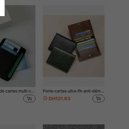
Organisateur de cartes multi-cartes texturé pour hommes, rangement de cartes, cadeau pour père, mince, léger, portable, argent liquide, carte d'identité, poche pour pièces de monnaie, cadeau d'anniversaire, anniversaire de mariage, Saint-Valentin, hommes, femmes, hommes, léger, portable, carte d'identité, pour frères, homme, cadeau idéal, sac cadeau, fournitures scolaires, cadeaux pour enseignants, porte-cartes de rentrée, portefeuille, porte-cartes de visite, porte-cartes de crédit pour hommes, mini portefeuille, porte-cartes
Porte-cartes ultra-fin anti-démagnétisation, portefeuille de cartes compact unisexe, étui de cartes portable pour cartes bancaires, cartes d'identité, permis de conduire, petit portefeuille
DH121.63