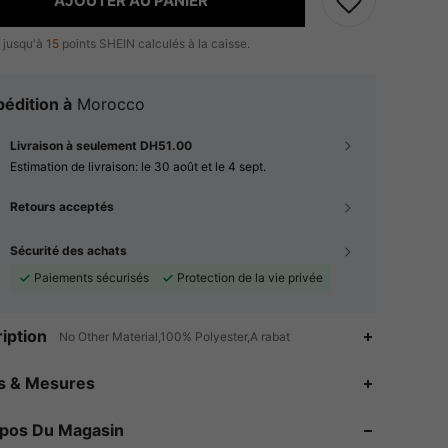
AJOUTER AU PANIER
 jusqu'à
15
points SHEIN calculés à la caisse.
édition à
Morocco
Livraison à seulement DH51.00
Estimation de livraison:
le 30 août et le 4 sept.
Retours acceptés
Sécurité des achats
Paiements sécurisés
Protection de la vie privée
iption
No Other Material,100% Polyester,A rabat
4.83
819
1.9K
es & Mesures
4.83
819
1.9K
opos Du Magasin