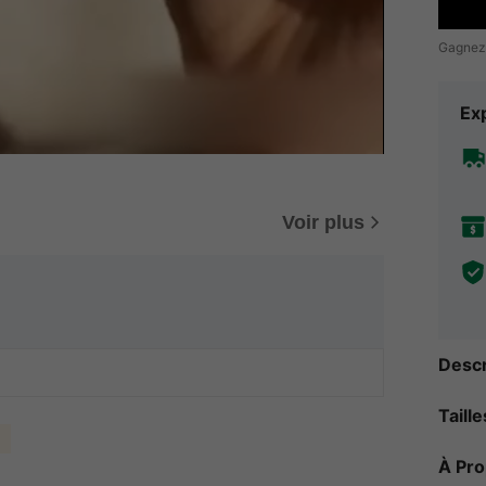
Gagnez
Exp
Voir plus
Descr
Taill
À Pr