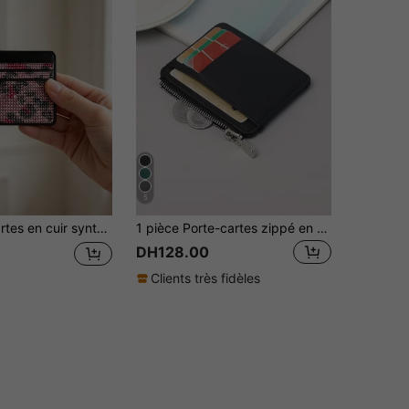
5
r, rangement de cartes quotidien, voyage, trajet, affaires, étudiant, pique-nique, camping, courses au supermarché, essentiel pour la rentrée scolaire, essentiel pour les professionnels, cadeau parfait pour la Saint-Valentin, la Fête des enseignants ou Thanksgiving
1 pièce Porte-cartes zippé en matériau PU, étui à cartes de style d'affaires minimaliste en PU, portefeuille pour cartes de crédit, porte-monnaie
DH128.00
3
Clients très fidèles