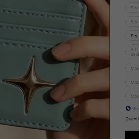
Styl
Styl
Styl
Arti
excl
Mod
Mod
Mod
Gui
Quanti