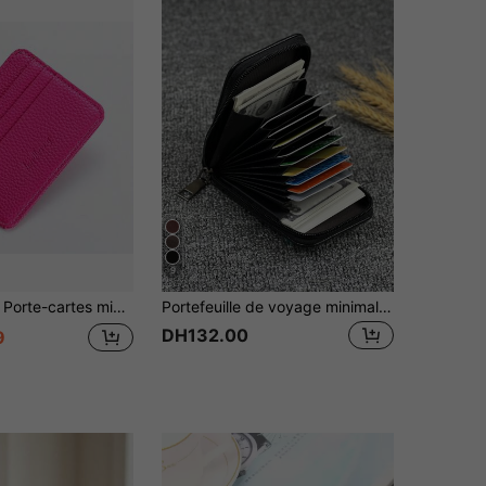
9
maliste à fermeture éclair multi-fentes pour femmes
Portefeuille de voyage minimaliste à la mode, embossé lichia. Portefeuille décontracté à compartiments multicouches pour cartes d'identité, espèces, etc. Petit portefeuille pour femme avec bandoulière réglable. Accessoire cadeau idéal pour petit ami, mari, oncle, frère. Porte-cartes, porte-cartes de visite, porte-cartes de crédit pour hommes. Mini portefeuille, porte-monnaie
DH132.00
9