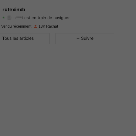
4.83
819
1.9K
rutexinxb
n***i
est en train de naviguer
4.83
819
1.9K
Evaluation
Articles
Suiveurs
 Vendu récemment
13K Rachat
4.83
819
1.9K
Tous les articles
Suivre
4.83
819
1.9K
4.83
819
1.9K
4.83
819
1.9K
4.83
819
1.9K
4.83
819
1.9K