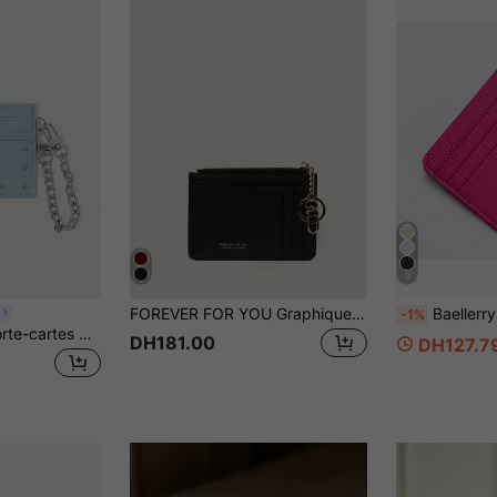
9
FOREVER FOR YOU Graphique de lettre avec poche légère et mince pour les cartes d'argent et de pièces de monnaie. Cadeau d'anniversaire, cadeau de la Saint-Valentin pour les femmes, les jeunes filles, les étudiantes, les élèves, les enseignants. Porte-cartes, porte-cartes de visite, porte-cartes de crédit, porte-cartes d'identité, petit portefeuille, porte-monnaie, porte-clés pour femmes.
Baellerry Porte-cartes mini
-1%
Viva Strut 1 Sac porte-cartes multifonction en métal avec chaîne, décoration rivets, style Y2K Spice Girl, mode street, doux et cool, marron foncé, multi-emplacements pour cartes
DH181.00
DH127.7