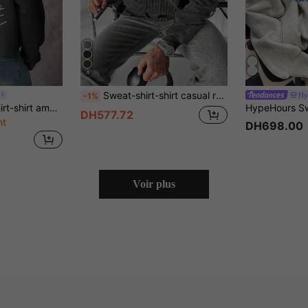
4
Sweat-shirt-shirt casual rétro en velours côtelé pour hommes, convient pour l'automne/l'hiver
Hy
-1%
STYNVO Sweat-shirt-shirt ample à manches longues et encolure dégagée pour hommes avec imprimé au dos. Sweat-shirt-shirt gris. Sweat-shirt-shirt graphique pour hommes Y2K. Sweat-shirt-shirt surdimensionné et court imprimé pour hommes
DH577.72
nt
DH698.00
Voir plus