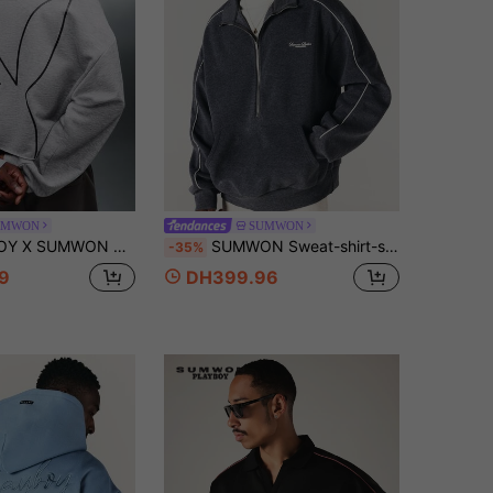
UMWON
SUMWON
à manches longues coupé pour hommes, coupe ajustée décontractée, Top pull-over
SUMWON Sweat-shirt-shirt oversize coupe boxy Worldwide à demi-zip, col avec liseré contrastant, logo brodé, manches longues, Top pullover
-35%
9
DH399.96