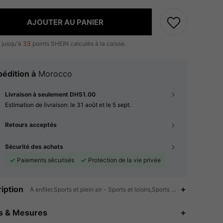
AJOUTER AU PANIER
 jusqu'à
33
points SHEIN calculés à la caisse.
édition à
Morocco
Livraison à seulement DH51.00
Estimation de livraison:
le 31 août et le 5 sept.
Retours acceptés
Sécurité des achats
Paiements sécurisés
Protection de la vie privée
iption
À enfiler,Sports et plein air - Sports et loisirs,Sports et plein air -
es & Mesures