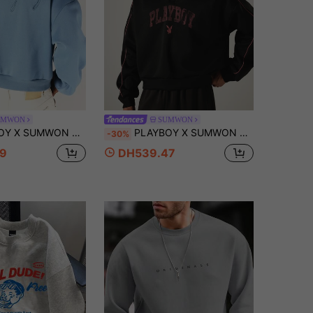
UMWON
SUMWON
mensionné avec logo lapin, broderie script au dos et poche centrale, style streetwear décontracté
PLAYBOY X SUMWON Sweat-shirt-shirt court à logo Varsity Arch avec col polo, bordure rose, manches longues, coupe oversize et carrée
-30%
9
DH539.47