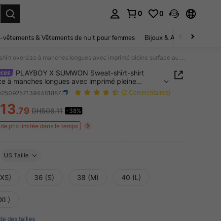
0
0
ouver. Press Enter to select.
-vêtements & Vêtements de nuit pour femmes
Bijoux & Accessoires pou
PLAYBOY X SUMWON Sweat-shirt-shirt oversize à manches longues avec imprimé pleine surface au dos et petit logo poitrine pour hommes, streetwear casual
PLAYBOY X SUMWON Sweat-shirt-shirt
ze à manches longues avec imprimé pleine
e au dos et petit logo poitrine pour hommes,
m25092571394481887
(2 Commentaires)
wear casual
13
.79
DH506.11
-38%
ICE AND AVAILABILITY
de prix limitée dans le temps
US Taille
(XS)
36 (S)
38 (M)
40 (L)
(XL)
de des tailles