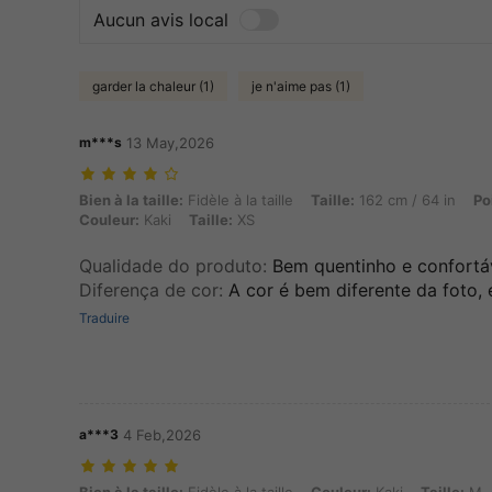
Aucun avis local
garder la chaleur (1)
je n'aime pas (1)
m***s
13 May,2026
Bien à la taille: Fidèle à la taille, Taille: 162 cm / 64 in, Poids: 63 kg
Bien à la taille:
Fidèle à la taille
Taille:
162 cm / 64 in
Po
Couleur:
Kaki
Taille:
XS
Qualidade do produto
:
Bem quentinho e confortá
Diferença de cor
:
A cor é bem diferente da foto
Traduire
a***3
4 Feb,2026
Bien à la taille: Fidèle à la taille, Couleur: Kaki, Taille: M