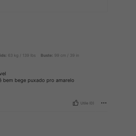
 / 139 lbs, Buste: 99 cm / 39 in, Couleur: Kaki, Taille: XS
ids:
63 kg / 139 lbs
Buste:
99 cm / 39 in
vel
, é bem bege puxado pro amarelo
Utile (0)