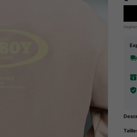
Gagnez
Exp
Descr
Taill