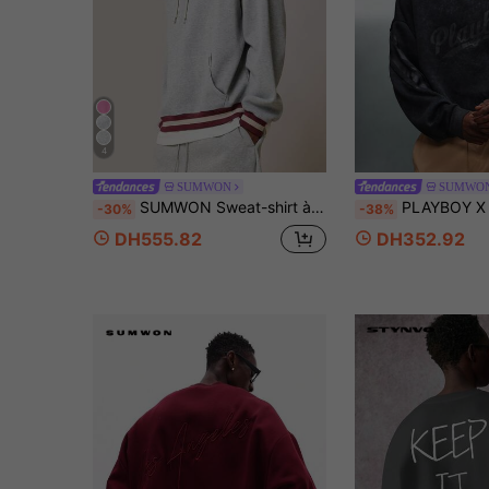
4
SUMWON
SUMWO
SUMWON Sweat-shirt à capuche surdimensionné avec rayure bordeaux contrastée sur les manches et les ourlets, poche centrale, capuche à cordon de serrage, essentiel pour l'automne et l'hiver
PLAYBOY X SUMWON Sweat-shirt-shirt court oversize avec imprimé logo,
-30%
-38%
DH555.82
DH352.92