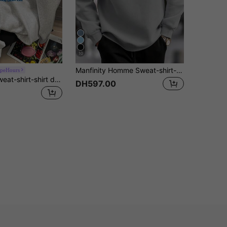
10
Manfinity Homme Sweat-shirt-shirt décontracté à manches longues avec imprimé lettres, col rond pour hommes. Sweat-shirt-shirt gris d'automne/hiver, Sweat-shirt-shirt à manches longues, Sweat-shirt-shirt décontracté, Top gris pour hommes Old Money. Idéal pour les loisirs quotidiens, les week-ends, les activités de plein air, les voyages, les environnements de travail décontractés ou les occasions semi-formelles. Cadeau pour petit ami/mari, cadeau d'anniversaire, Noël
peHours
HypeHours Sweat-shirt-shirt décontracté à manches longues avec imprimé lettres, col rond, doublure thermique pour hommes. Sweat-shirt-shirt à col ras du cou avec graphique gris clair, idéal pour les sorties. Cadeau pour les amis, le mari, le petit ami. Pour l'automne et l'hiver.
DH597.00