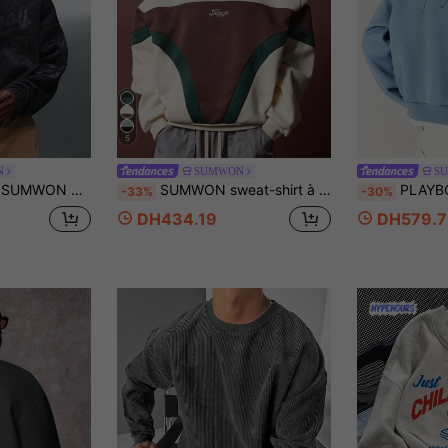
5
N
SUMWON
S
 vêtement décontracté de style urbain, pull à manches longues
SUMWON sweat-shirt à capuche de sport rétro blocs de couleurs, streetwear d'hiver, Sweat-shirt vintage d'athlétisme avec capuche à cordon, tenue de détente, entraînement
PLAYBOY X SUMWON Sweat-shirt à capuche surdi
-33%
-30%
DH434.19
DH579.7