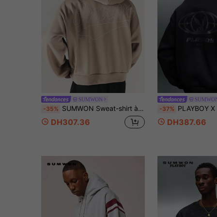
SUMWON
SUMWO
SUMWON Sweat-shirt à capuche surdimensionné avec imprimé logo cursif au dos, poche centrale, manches longues, style streetwear décontracté pour l'automne et l'hiver
PLAYBOY X SUMWON Sweat-shirt-shirt oversize col rond avec logo imprimé au dos
-35%
-37%
DH307.36
DH387.66