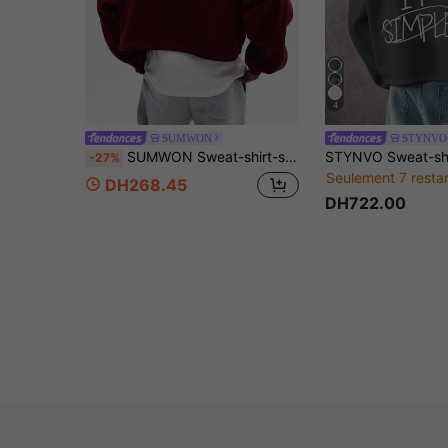
4
SUMWON
STYNVO
SUMWON Sweat-shirt-shirt col rond ajusté couleur bordeaux avec broderie script pour un style casual de rue
-27%
Seulement 7 resta
DH268.45
DH722.00