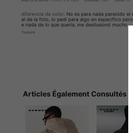
Bien à la taille:
Fidèle à la taille
Couleur:
Kaki
Taille:
M
diferencia de color
:
No es para nada parecido el 
al de la foto, lo pedí para algo en específico pero
e nada de lo que quería, me desilusionó mucho
Traduire
Articles Également Consultés