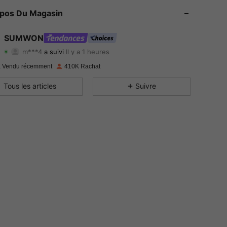
opos Du Magasin
4.90
9.4K
1M
SUMWON
4.90
9.4K
1M
m***4
a suivi
Il y a 1 heures
4.90
9.4K
1M
 Vendu récemment
410K Rachat
Tous les articles
Suivre
4.90
9.4K
1M
4.90
9.4K
1M
4.90
9.4K
1M
4.90
9.4K
1M
4.90
9.4K
1M
4.90
9.4K
1M
4.90
9.4K
1M