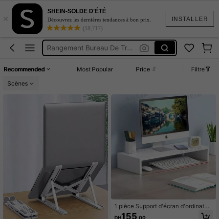
Support écran Ordinateur
SHEIN-SOLDE D'ÉTÉ
×
Monitor Stand
INSTALLER
Découvrez les dernières tendances à bon prix.
(18,717)
Rangement Bureau De Travail
Tiroir
Plateau Xl
Recommended
Most Popular
Price
Filtre
Support écran Ordinateur
Scènes
Monitor Stand
1 pièce Support d'écran d'ordinateu
r, rehausseur d'ordinateur de burea
155
DH
.00