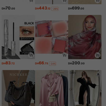
70
443
699
DH
.00
DH
.12
DH
.00
-26%
83
66
200
DH
.72
DH
.75
DH
.00
-24%