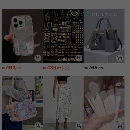
rnable pour les bureaux et les dortoi
rs, servant de rangement de bureau
et de présentoir. Idéal pour les bure
aux de dortoir, les tables de bureau
et les postes de travail d'étudiants p
our organiser les articles et amélior
er l'espace.
103
135
765
DH
.53
DH
.67
DH
.00
-2%