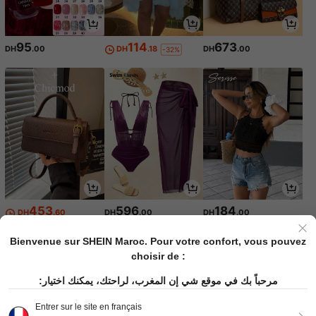
95
114
673
DH
.00
DH
.18
DH
.00
-32%
453
596
184
DH
.60
DH
.00
DH
.00
Bienvenue sur SHEIN Maroc. Pour votre confort, vous pouvez
choisir de :
مرحباً بك في موقع شي إن المغرب، لراحتك، يمكنك اختيار:
Entrer sur le site en français