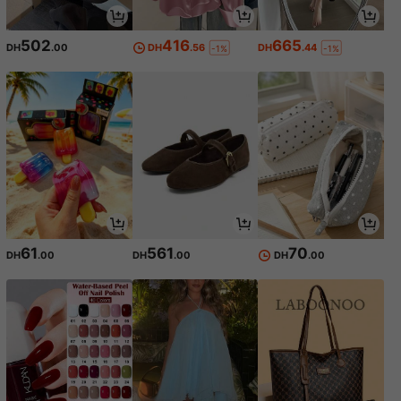
502
416
665
DH
.00
DH
.56
DH
.44
-1%
-1%
61
561
70
DH
.00
DH
.00
DH
.00