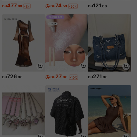
477
74
121
DH
.88
DH
.59
DH
.00
-1%
-60%
726
27
271
DH
.00
DH
.00
DH
.00
-10%