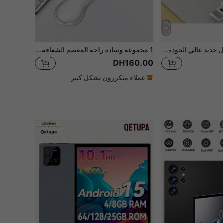
حامل كمبيوتر محمول جديد عالي الجودة من ABS والمعدن، قابل للتعديل على 7 مستويات، ثابت وقابل للحمل، وسادة تبريد للكمبيوتر المحمول، اكسسوارات الكمبيوتر المحمول، هدية عيد الميلاد، حامل الكمبيوتر اللوحي
1 مجموعة وسادة راحة المعصم الشفافة المتموجة، مناسبة لوسادة الفأرة، وسادة راحة راحة اليد للوحة المفاتيح، وسادة دعم المعصم - باردة ومريحة
DH160.00
عملاء متكررون بشكل كبير