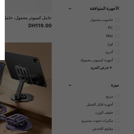
الأجهزة المتوافقة
حاسوب محمول
DH119.00
PC
Mac
لوح
أخرى
أجهزة كمبيوتر محمولة
عرض المزيد
ميزة
مريح
أجهزة قابل للحمل
خفيف الوزن
مكبرات صوت ستيريو
مقاوم للخدش