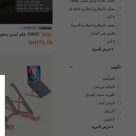
اتصال USB أو أي مصدر طاقة ت
يار مستمر آخر
يعمل بالبطارية (بطارية قابلة لل
شحن)
لا أحد
يعمل بالبطارية (بطارية أخرى)
JMMO
قابس في الجدار
%20-
لا أحد
DH172.70
عرض المزيد
تكوين
البوليس
تر
البولي يوريثين
كلوريد متعدد الفينيل
البولي أميد
أكريليك
النايلون
عرض المزيد