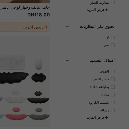
مقاومة للغبار
عرض المزيد
DH118.00
تحتوي على البطاريات
1
بائعين آخرين
لا
نعم
أصناف التصميم
الصاف
حاجز اللون
بطباعة شاملة
نباتات
تصميم الكرتون
رسالة
عرض المزيد