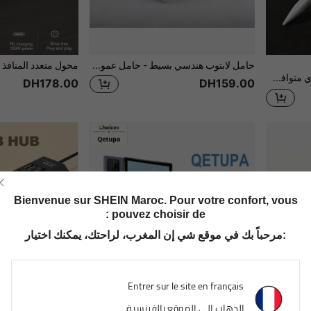
حامل لابتوب هندسي بسيط - حامل عمودي محمول مناسب ل- حتى 17 ملم) وجميع أجهزة اللابتوب، منظم مكتب ومساحة منزلية موفر للمساحة
JMMO قلم لمس سعوي متوافق مع قلم أبل 1/2، تصميم يمنع لمس راحة اليد، ألوان متعددة اختيارية مع تثبيت مغناطيسي، قلم لمس عالمي لأجهزة أبل اللوحية، متوافق مع قلم أبل الرسمي، بطارية مدمجة بسعة 90 مللي أمبير
DH178.00
DH159.00
Bienvenue sur SHEIN Maroc. Pour votre confort, vous
pouvez choisir de :
مرحباً بك في موقع شي إن المغرب، لراحتك، يمكنك اختيار:
Entrer sur le site en français
الذهاب إلى الموقع بالفرنسية