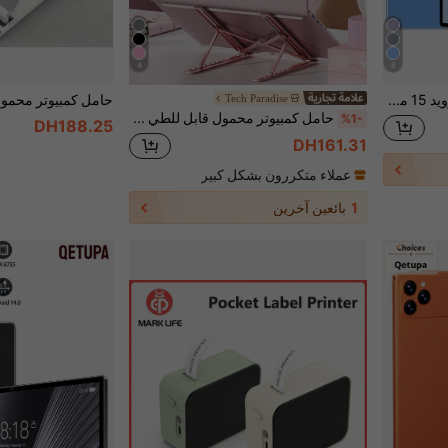
4
8
Qetupa جهاز لوحي أندرويد 15 مقاس 10.1 بوصة، Z50 ذاكرة رام 3 جيجابايت + ذاكرة تخزين 64 جيجابايت، معالج MTK 6755 ثماني النواة 1.8 جيجاهرتز، شاشة لمس IPS عالية الدقة (1280x800)، بلوتوث 5.2 و واي فاي 802.11ac WiFi5، نظام تحديد المواقع العالمي GPS، كاميرا أمامية 5 ميجابكسل وكاميرا خلفية 13 ميجابكسل، بطارية كبيرة 6000 مللي أمبير، لا يدعم بطاقة SIM (بدون محول)
Tech Paradise
حامل كمبيوتر محمول قابل للطي وقابل للتعديل من HP، مع تبديد الحرارة، تصميم رفع وتعليق، مضاد للانزلاق
%1-
DH188.25
DH161.31
عملاء متكررون بشكل كبير
1
بائعين آخرين