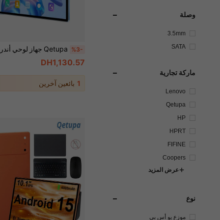
وصلة
3.5mm
SATA
%3-
DH1,130.57
ماركة تجارية
1
بائعين آخرين
Lenovo
Qetupa
HP
HPRT
FIFINE
Coopers
عرض المزيد
نوع
موزع يو أس بي