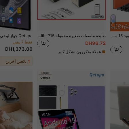
Qetupa جهاز لوحي أندرويد 15 مقاس 10.1 بوصة مع حافظة واقية ولوحة مفاتيح وماوس، معالج MTK6771 ثماني النواة 2.0 جيجاهرتز، ذاكرة وصول عشوائي 4 جيجابايت + ذاكرة تخزين 64 جيجابايت/8 جيجابايت + 128 جيجابايت/256 جيجابايت (يدعم توسيع بطاقة SD حتى 1 تيرابايت)، شاشة لمس IPS عالية الدقة (1280x800)، كاميرا أمامية 5 ميجابكسل وكاميرا خلفية 13 ميجابكسل، بطارية 6000 مللي أمبير، يدعم بلوتوث 5.2 وواي فاي 6 802.11ax وGPS ومنفذ شحن Type-C، لا يدعم بطاقة SIM (المحول غير مشمول)
طابعة ملصقات صغيرة محمولة Marklife P15، طابعة حرارية لاصقة ذاتية، طابعة ملصقات، طابعة ملصقات بلوتوث صغيرة بدون حبر، طابعة بطاقات الاسم
فقط 7 بيقي
DH96.72
DH1,373.00
عملاء متكررون بشكل كبير
1
بائعين آخرين