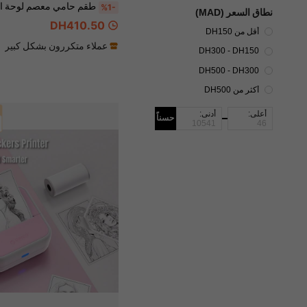
%1-
نطاق السعر (MAD)
DH410.50
أقل من DH150
عملاء متكررون بشكل كبير
DH300 - DH150
DH500 - DH300
أكثر من DH500
أعلى:
أدنى:
حسناً