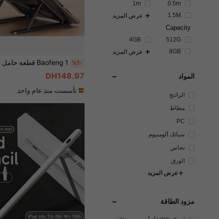
1m
0.5m
1.5M
عرض المزيد
Capacity
4GB
512G
8GB
عرض المزيد
%1-
DH148.97
المواد
تأسست منذ عام واحد
الراتنج
مطاط
PC
سبائك ألومنيوم
نحاس
الورق
عرض المزيد
مزود الطاقة