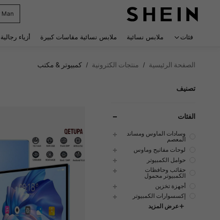
r Man
 navigate search
فئات
ملابس نسائية
ملابس نسائية مقاسات كبيرة
أزياء رجالية
الصفحة الرئيسية
منتجات الكترونية
كمبيوتر & مكتب
/
/
تصنيف
الفئات
وسادات الماوس ومساند
المعصم
لوحات مفاتيح وماوس
حوامل الكمبيوتر
حقائب وحافظات
الكمبيوتر محمول
أجهزة تخزين
إكسسوارات الكمبيوتر
عرض المزيد