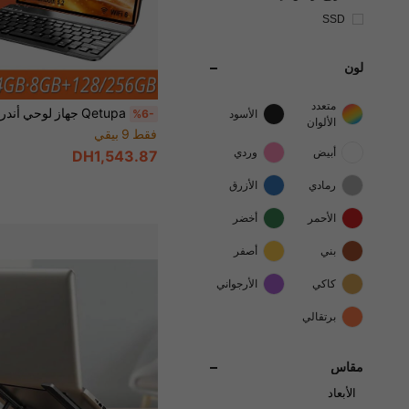
SSD
لون
متعدد
%6-
الأسود
الألوان
فقط 9 بيقي
أبيض
وردي
DH1,543.87
رمادي
الأزرق
الأحمر
أخضر
بني
أصفر
كاكي
الأرجواني
برتقالي
مقاس
الأبعاد