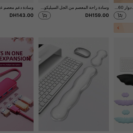
حامل هاتف وجهاز لوحي عالمي دوار 360 درجة - مقاوم للماء، امتصاص الصدمات، قابل للتعديل وصغير الحجم - ذو هيكل حديدي متين، دوران سلس والاستخدام لمدة طويلة قطعة واحدة
وسادة راحة المعصم من الجل السيليكون، 6 أنماط بتصميم قطة كرتونية جميلة، مضادة للانزلاق لدعم المنزل والمكتب، بطراز مرسوم باليد ناعم ومريح، 22.81 * 19.2 سم، دعامة معصم المكتب، بنمط قطة كرتونية، مصنوعة من مادة السيليكون الناعمة
DH143.00
DH159.00