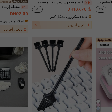
طقم حامي معصم لوحة المفاتيح بشكل خفاش من جلد البولي يوريثان وحامي معصم الماوس مع قاع مطاطي مضاد للانزلاق، ناعم ومريح، دعم اليد لتخفيف التعب، مناسب لأجهزة الكمبيوتر المكتبية/محطة عمل الكمبيوتر المحمول، حامي معصم فاخر
1 مجموعة وسادة راحة المعصم بشكل موجة بلورية شفافة لوسادة الماوس، وسادة راحة راحة اليد للوحة المفاتيح، وسادة دعم المعصم - باردة ومريحة
Paradise
%1-
%1-
DH167.76
DH92.69
عملاء متكررون بشكل كبير
عملاء متكررون ب
1
بائعين آخرين
2
بائعين آخرين
13