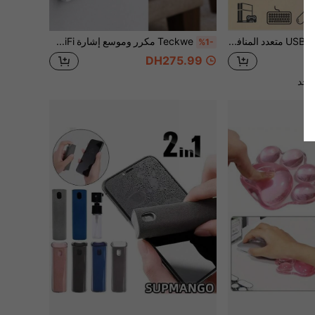
محول موزع USB 2.0 متعدد المنافذ 4 منافذ/7 منافذ، محور متعدد الوظائف 7 في 1 مع مفتاح تبديل USB، محول موزع محمول للكمبيوتر والكمبيوتر المحمول والهاتف وأقراص الفلاش والماوس والكيبورد وأجهزة الألعاب وMP3 والأقراص الصلبة وغيرها من الأجهزة الطرفية USB. متوافق مع الكمبيوتر الشخصي والكمبيوتر المحمول والأجهزة اللوحية وطابعة وكاميرا ومروحة USB وغيرها من الأجهزة USB.
Teckwe مكرر وموسع إشارة WiFi، معزز إشارة لاسلكي بهوائيات مزدوجة، مضخم نطاق WiFi قابل للتوصيل بالحائط للمنزل، يقضي على المناطق الميتة
%1-
DH275.99
احد