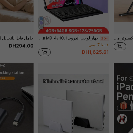
Baofeng 1 قطعة حامل كمبيوتر محمول بلاستيكي لسطح المكتب لتحسين بيئة العمل ، قاعدة تبريد قابلة للتعديل الارتفاع ، حامل قابل للطي لشاشة سطح المكتب العمودية
جهاز لوحي أندرويد Qetupa M9-4، 10.1 بوصة، مزود بحافظة واقية ولوحة مفاتيح وقلم، يعمل بمعالج MTK 6771 ثماني النواة 2.0 جيجا هرتز، يوفر ثلاثة تكوينات تخزين: 4 جيجا بايت رام + 64 جيجا بايت ذاكرة داخلية / 8 جيجا بايت رام + 128/256 جيجا بايت ذاكرة داخلية (يدعم توسيع بطاقة SD حتى 1 تيرا بايت)، شاشة لمس IPS عالية الدقة (1280x800)، كاميرا مزدوجة 5 ميجا بكسل + 13 ميجا بكسل، بطارية طويلة الأمد 6000 ميجا أمبير، واجهة Type-C، يدعم 802.11ax Wi-Fi 6 و GPS (المحول غير مشمول).
%5-
فقط 7 بيقي
DH294.00
DH1,625.61