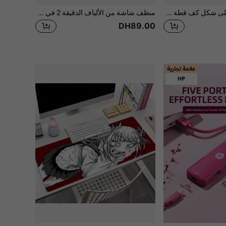
وسادة دعم معصم على شكل كف قطة مريحة، وسادة دعم معصم جل لراحة الفأرة، وسادة مريحة لتخفيف آلام اليد، وسادة معصم سيليكون للراحة للمكتب والمدرسة والمنزل والكمبيوتر المحمول
منظف شاشة من الألياف الدقيقة 2 في 1 (بدون سائل تنظيف)، زجاجة رش، مناسب للهواتف والأجهزة اللوحية وأجهزة الكمبيوتر، قطعة تنظيف من الألياف الدقيقة، مناسب لهواتف وأجهزة شاومي وأبل اللوحية
DH89.00