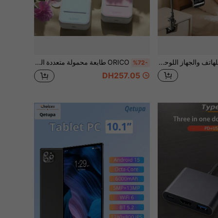
حامل قابل للتعديل للهاتف والجهاز اللوحي، حامل متعدد الزوايا للجهاز اللوحي، حامل سرير وطاولة قابل للطي والتدوير بثلاثة أذرع قوي
ORICO طابعة محمولة متعددة الوظائف، طابعة ملصقات حرارية صغيرة، طابعة ملصقات مكتبية، صانع ملصقات، مع 1/6 لفة (14*30 مم) ملصقات مستمرة، تدعم طباعة الصور والملصقات، طابعة بلوتوث بدون حبر، مناسبة لطباعة الصور والصور والسجلات، مثالية للعودة إلى المدرسة DIY
%72-
DH257.05