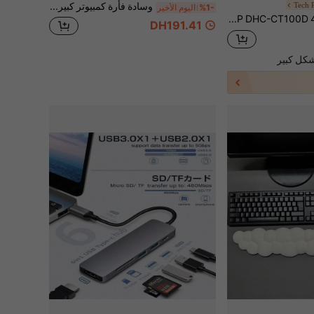
Tech 
وسادة فأرة كمبيوتر كبيرة الحجم بتصميم فتاة أنمي، حصيرة حماية مكتب جمالية، وسادة فأرة مطاطية قابلة للغسل وذات حواف مانعة للانزلاق متوفرة بأحجام متعددة، مناسبة للمنزل والمكتب، هدية رائعة للعائلة والأصدقاء
%1-
اليوم الأخير
محطة إرساء HP DHC-CT100D 4-في-1 من نوع Type-C، عرض HDMI بدقة 4K، شحن سريع PD، محول USB 2.0، متوافقة مع Apple MacBook وجميع أجهزة الكمبيوتر المحمولة من نوع Type-C، باللون الأحمر الوردي
DH191.41
شكل كبير