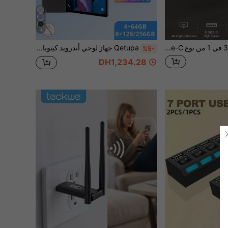
4
محول متعدد المنافذ 3 في 1 من نوع Type-C، محول Type-C مع 4K HDTV و USB3.0 ومنفذ شحن USB-C، موزع AV رقمي لأجهزة MacBook و Galaxy S8/S9 وأجهزة الكمبيوتر المحمولة. (قبل الشراء، يرجى التأكد من أن هاتفك المحمول يدعم اتصال HDTV.)
Qetupa جهاز لوحي أندرويد كيتوبا 15 بشاشة 10.1 بوصة، ذاكرة وصول عشوائي 4 جيجابايت + ذاكرة تخزين 64 جيجابايت / ذاكرة وصول عشوائي 8 جيجابايت + ذاكرة تخزين 128 جيجابايت / ذاكرة وصول عشوائي 8 جيجابايت + ذاكرة تخزين 256 جيجابايت (قابلة للتوسيع إلى 1 تيرابايت بطاقة SD)، معالج ثماني النواة MTK 8788 بسرعة 2.0 جيجاهرتز، شاشة لمس IPS عالية الدقة (1280x800)، كاميرا مزدوجة 5 ميجابكسل + 13 ميجابكسل، بطارية 6000 مللي أمبير، منفذ USB-C، واي فاي 802.11ax (واي فاي 6)، نظام تحديد المواقع العالمي (لا يدعم بطاقة SIM)
%5-
DH1,234.28