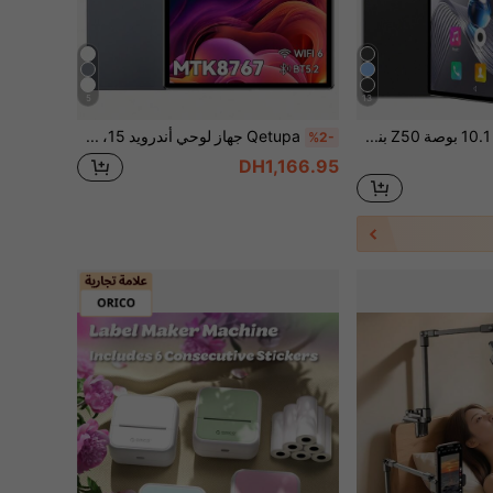
5
13
Qetupa جهاز لوحي 10.1 بوصة Z50 بنظام أندرويد 14، ذاكرة وصول عشوائي 3 جيجابايت + ذاكرة تخزين 64 جيجابايت، معالج MTK 6755 ثماني النواة 1.6 جيجاهرتز، شاشة لمس IPS عالية الدقة (1280x800)، بلوتوث 5.2 وواي فاي 802.11ac، GPS، كاميرا أمامية 2 ميجابكسل وخلفية 5 ميجابكسل، بطارية كبيرة 6000 مللي أمبير (لا يدعم بطاقة SIM). تصميم زجاجي سيليكات الألومنيوم متين وخفيف الوزن، مناسب كهدية عيد الميلاد للأطفال والبالغين (محول الطاقة غير مشمول)
Qetupa جهاز لوحي أندرويد 15، شاشة 10.1 بوصة، معالج MTK 8767 ثماني النواة 1.6 جيجاهرتز، ذاكرة وصول عشوائي 4 جيجابايت/8 جيجابايت + ذاكرة تخزين 64 جيجابايت/128 جيجابايت/256 جيجابايت، واي فاي 6 802.11ax، بلوتوث 5.2، شاشة لمس IPS عالية الدقة (1280*800)، كاميرات مزدوجة 5 ميجابكسل + 13 ميجابكسل، بطارية 6000 مللي أمبير، منفذ Type-C، مناسبة لعيد الميلاد
%2-
DH1,166.95