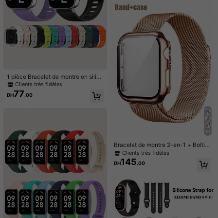
e en cristal élastique, cadeau uniqu
This
is
very
pretty
thank
you
shein
e pour anniversaire, fête des mères,
épouse, petite amie
Utile
(0)
م***د
Couleur: Perle étoilée / Taille: 42/44/45/49 mm (s10) 46 mm
جميل
🌹
❤️
💔
Utile
(0)
1 pièce Bracelet de montre en silico
ne de couleur unie à boucle à rivet,
Clients très fidèles
compatible avec Redmi Watch 5 Ac
77
DH
.00
s***m
Couleur: Dentelle d'argent / Taille: 42/44/45/49 mm (s10) 46 mm
tive
جميلة
وحلوة
وناعمة
وتعطي
فخامة
Utile
(0)
10
Bracelet de montre 2-en-1 + Boîtier
b***n
Couleur: Dentelle d'argent / Taille: 38/40/41 mm (s10) 42 mm
de montre, compatible avec Apple
Clients très fidèles
(´・ω・｀)(´・ω・｀)(´・ω・｀)
Watch. Bracelet en acier inoxydabl
145
DH
.00
e souple et respirant réglable avec
Utile
(0)
sangle magnétique, et boîtier de mo
4K Suiveurs
4.81
ntre en PC dur creux résistant aux c
hocs et aux rayures. Compatible av
ec Apple Watch Series Ultra/11/10/
Détails Du Produit
4K Suiveurs
4.81
9/8/7/6/5/4/SE, tailles 40/41/42/4
4/45/46/49mm. Confortable à port
er, agréable au toucher. Convient a
Matériel:
Alliage de zinc