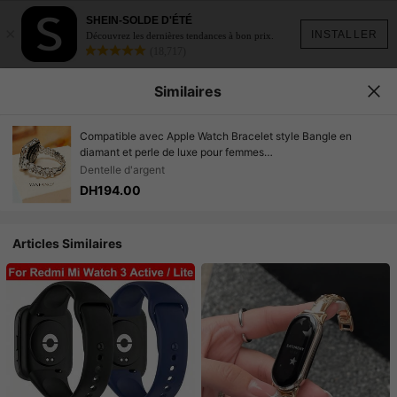
SHEIN-SOLDE D'ÉTÉ
×
INSTALLER
Découvrez les dernières tendances à bon prix.
(18,717)
Similaires
Compatible avec Apple Watch Bracelet style Bangle en
diamant et perle de luxe pour femmes
38/40/41/42/44/45/46/49mm, pour Ultra/SE 2/SE 1/Série
Dentelle d'argent
11/10/9/8/7/6/5/4/3/2/1
DH194.00
Articles Similaires