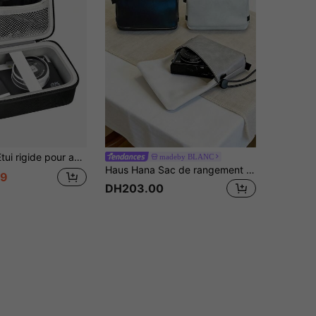
V1 ZV1F ZV1 II ToAuite Lecnippy Bifevsr Lecran 4K 5K, sac de rangement de voyage en EVA rigide noir, étui seul
madeby BLANC
Haus Hana Sac de rangement pour appareil photo numérique, en matériau PU durable pour ranger la carte machine. Compact et portable avec doublure en velours qui n'endommagera pas l'appareil photo. doux et toucher confortable. Poche intérieure cachée pour ranger les cartes. Design simple. Matériau imperméable optimisé pour prévenir efficacement les éclaboussures. Convient pour la randonnée, la photographie de rue et les passionnés de photographie quotidienne. Accessoire de voyage indispensable. Disponible en plusieurs couleurs et styles (noir/blanc/rose/gris)
29
DH203.00