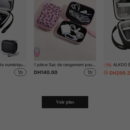
Sac à appareil photo numérique compact et étanche - Style portefeuille grande capacité pour la photographie en plein air et les accessoires de voyage, accessoires portables - Emballage uniquement
1 pièce Sac de rangement pour accessoires numériques mode et mignon à imprimé floral en EVA. Convient pour les câbles, écouteurs, chargeurs et autres accessoires numériques. Étui de protection portable avec imprimé léopard/guépard. Étui pour chargeur, batterie externe, accessoires d'appareil photo numérique.
ALKOO Étui rigide pour appareil photo compatible avec Sony Z
-1%
DH140.00
DH299.
Voir plus