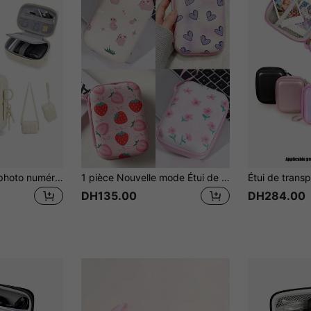
Étui pour appareil photo numérique, étui de protection moelleux pour appareil photo avec 2 modes de transport, sac pour appareil photo léger et imperméable pour PowerShot G7X Mark II/III/ DSCW800/DSCW830
1 pièce Nouvelle mode Étui de transport zippé en EVA, convient pour ranger les câbles de données, les écouteurs, les power banks, les chargeurs et autres accessoires numériques. Organisateur de câbles de chargeur Accessoires pour appareils photo numériques
DH135.00
DH284.00