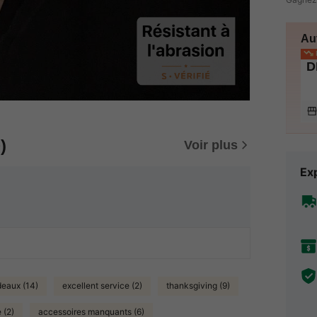
Au
P
D
)
Voir plus
Exp
eaux (14)
excellent service (2)
thanksgiving (9)
 (2)
accessoires manquants (6)