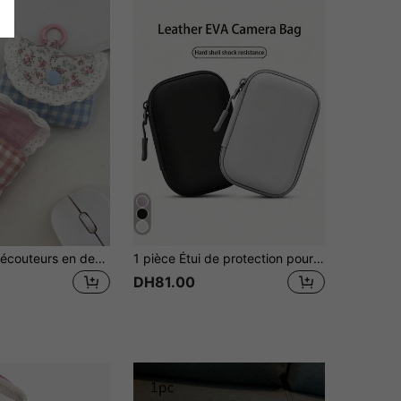
1 pièce Étui d'écouteurs en dentelle mignon et frais, compatible avec les écouteurs Apple, housse souple pour écouteurs Bluetooth sans fil, pochette d'écouteurs à motif à carreaux et floral, cadeau de Noël/mariage
1 pièce Étui de protection pour appareil photo numérique en coque EVA rigide, sac de rangement pour mini appareil photo CCD, sac de rangement de voyage imperméable et antichoc, avec poche en maille et fente pour carte SD, étui de protection compact et portable pour appareil photo, convient pour CAMKORY/OKODAK PIXPRO FZ45 FZ55/ IXUS, essentiel pour les voyages d'été en plein air
DH81.00