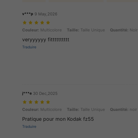
v***p
9 May,2026
Couleur: Multicolore, Taille: Taille Unique, Quantité: Noir - Remise à
Couleur:
Multicolore
Taille:
Taille Unique
Quantité:
Noir
veryyyyyy fitttttttttt
Traduire
j***e
30 Dec,2025
Couleur: Multicolore, Taille: Taille Unique, Quantité: noir
Couleur:
Multicolore
Taille:
Taille Unique
Quantité:
noir
Pratique pour mon Kodak fz55
Traduire