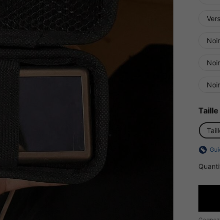
Vers
Noir
Noi
Noir
Taille
Tail
Gui
Quanti
Gagnez