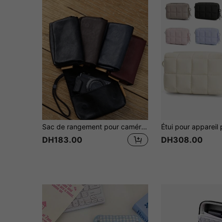
Sac de rangement pour caméra CCD, sac photo compact multifonctionnel, étui de protection pour caméra pour un transport facile sans souci. Étui pour chargeur, batterie externe, chargeur de téléphone, accessoires pour appareil photo numérique
DH183.00
DH308.00