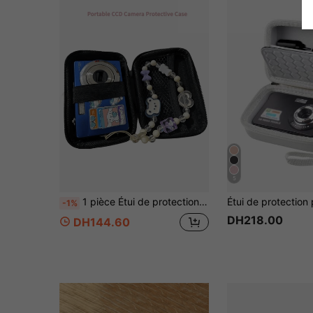
5
1 pièce Étui de protection pour appareil photo CCD portable, conception compacte, matériau imperméable, idéal pour les passionnés de photographie en plein air et les voyageurs. Étui de chargeur, indispensables de bureau, sac de transport numérique, organisateur de câbles électroniques, housse de batterie externe, sac photo de voyage pour femme, homme, enfant, cadeaux de Noël essentiels, fournitures pour enseignants, résistant à l'eau, léger, grande capacité, accessoires portables
-1%
DH218.00
DH144.60