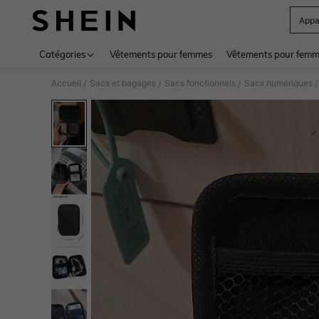
Appa
Use up 
Catégories
Vêtements pour femmes
Vêtements pour femme
Accueil
Sacs et bagages
Sacs fonctionnels
Sacs numériques
/
/
/
/