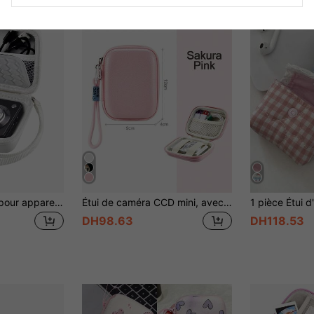
Étui de protection pour appareil photo numérique compatible avec CAMKORY/Pixpro/VAHOIALD/DSCW800 830/PowerShot 180 190 - Étui uniquement (appareil photo non inclus)
Étui de caméra CCD mini, avec poche en maille, étui de caméra numérique, sac de caméra, voyage, portable, léger, durable, élégant, pour la maison, pour l'extérieur
DH98.63
DH118.53