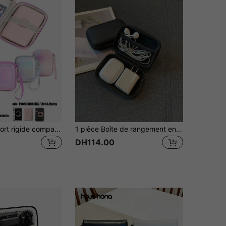
Étui de transport rigide compatible avec l'appareil photo instantané Fujifilm Insta X Mini EVO/l'imprimante Insta X Mini Link/Insta X Mini Liplay, M35/M38/F9, étui de voyage pour Mini EVO
1 pièce Boîte de rangement en Eva pour accessoires numériques pour câble de changeur, boîte de rangement durable, sac de rangement pour accessoires numériques, boîtier de protection pour disque dur double couche portable, boîte de rangement pour câbles de données, disque U, écouteurs, sacoche pour pièces et casque sans fil, casque Bluetooth pour écouteurs avec chargeur pour l'organisation en affaires, voyage, écoles, universités et bureaux
DH114.00