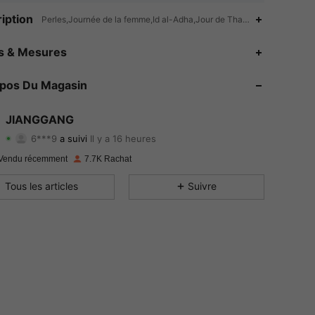
iption
Perles,Journée de la femme,Id al-Adha,Jour de Thanksgiving,Pique-niq
es & Mesures
4.85
125
4.2K
opos Du Magasin
4.85
125
4.2K
4.85
125
4.2K
JIANGGANG
6***9
a suivi
Il y a 16 heures
w***0
est en train de naviguer
4.85
125
4.2K
Vendu récemment
7.7K Rachat
4.85
125
4.2K
Tous les articles
Suivre
4.85
125
4.2K
4.85
125
4.2K
4.85
125
4.2K
4.85
125
4.2K