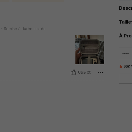
Descr
Taill
 durée limitée
 - Remise à durée limitée
À Pr
96K 
Utile (0)