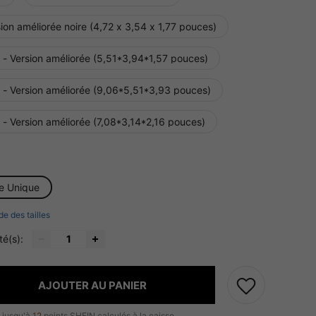
ion améliorée noire (4,72 x 3,54 x 1,77 pouces)
 - Version améliorée (5,51*3,94*1,57 pouces)
r - Version améliorée (9,06*5,51*3,93 pouces)
 - Version améliorée (7,08*3,14*2,16 pouces)
le Unique
de des tailles
té(s):
AJOUTER AU PANIER
 jusqu'à
12
points SHEIN calculés à la caisse.