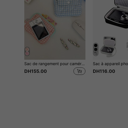
Sac de rangement pour caméra CCD matelassé à carreaux, étui de protection pour appareil photo numérique, sac de transport pour appareil photo, sac pour chargeur, porte-cartes, porte-monnaie
DH155.00
DH116.00