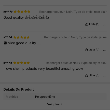
m***r
Recharger couleur: Noir / Type de style: rose clair
Good
quality
👍👍👍👍👍👍👍
Utile
(1)
a***4
Recharger couleur: Noir / Type de style: jaune
Nice
good
quality
.....
Utile
(0)
k***e
Recharger couleur: Noir / Type de style: bleu
I
love
shein
products
very
beautiful
amazing
wow
Utile
(0)
26 Suiveurs
4.81
Détails Du Produit
26 Suiveurs
4.81
Matériel:
Polypropylène
26 Suiveurs
4.81
Voir plus