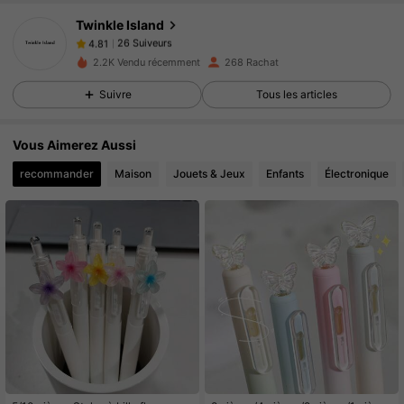
26 Suiveurs
4.81
Twinkle Island
26 Suiveurs
4.81
d***n
a suivi
Il y a 1 jour
2.2K Vendu récemment
268 Rachat
26 Suiveurs
4.81
Suivre
Tous les articles
26 Suiveurs
4.81
26 Suiveurs
4.81
Vous Aimerez Aussi
26 Suiveurs
4.81
recommander
Maison
Jouets & Jeux
Enfants
Électronique
26 Suiveurs
4.81
26 Suiveurs
4.81