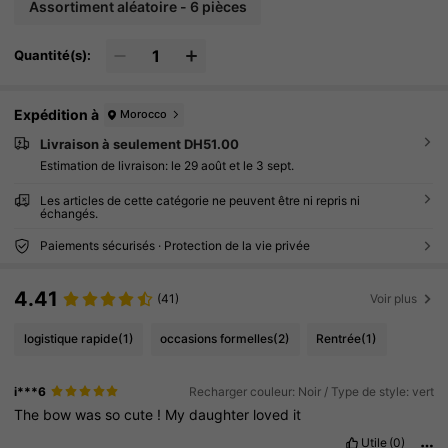
marades de classe, Noël, les anniversaires, les fê
Assortiment aléatoire - 6 pièces
tes
Quantité(s):
Expédition à
Morocco
Livraison à seulement DH51.00
Estimation de livraison:
le 29 août et le 3 sept.
Les articles de cette catégorie ne peuvent être ni repris ni
échangés.
Paiements sécurisés · Protection de la vie privée
4.41
(41)
Voir plus
logistique rapide
(1)
occasions formelles
(2)
Rentrée
(1)
i***6
Recharger couleur: Noir / Type de style: vert
The
bow
was
so
cute
!
My
daughter
loved
it
Utile
(0)