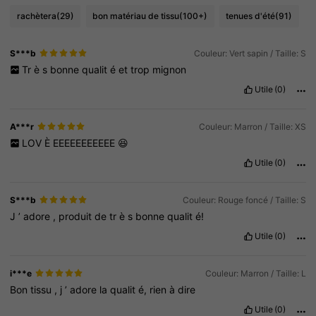
rachètera
(29)
bon matériau de tissu
(100+)
tenues d'été
(91)
S***b
Couleur: Vert sapin / Taille: S
Tr
è
s
bonne
qualit
é
et
trop
mignon
Utile
(0)
A***r
Couleur: Marron / Taille: XS
LOV
È
EEEEEEEEEEE
😆
Utile
(0)
S***b
Couleur: Rouge foncé / Taille: S
J
’
adore
,
produit
de
tr
è
s
bonne
qualit
é!
Utile
(0)
i***e
Couleur: Marron / Taille: L
Bon
tissu
,
j
’
adore
la
qualit
é,
rien
à
dire
Utile
(0)