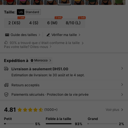
Taille
:
US
Standard
7 left
3 left
2 left
2
(XS)
4
(S)
6
(M)
8/10
(L)
Guide des tailles
Vérifier ma taille
93%
a trouvé que c'était conforme à la taille
Pas votre taille? Dites-nous
Expédition à
Morocco
Livraison à seulement DH51.00
Estimation de livraison:
le 30 août et le 4 sept.
Retours acceptés
Paiements sécurisés · Protection de la vie privée
4.81
(1000+)
Voir plus
Petit
Fidèle à la taille
Grand
5%
93%
2%