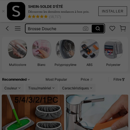
Brosse Nettoyage Salle De Bain
SHEIN-SOLDE D'ÉTÉ
×
Moppe à Plancher
INSTALLER
Découvrez les dernières tendances à bon prix.
(18,717)
Brosse Douche
Blower
Outil Nettoyage
Brosse Nettoyage Salle De Bain
Moppe à Plancher
Multicolore
Blanc
Polypropylène
ABS
Polyester
Recommended
Most Popular
Price
Filtre
Couleur
Tissu/matériel
Caractéristiques