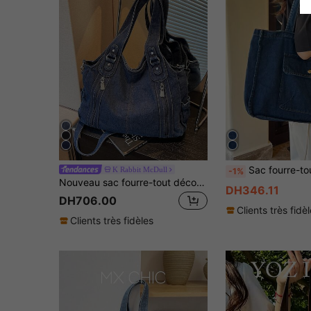
Sac fourre-tout en denim délavé décontracté et grande capacité pour femmes
K Rabbit McDull
-1%
Nouveau sac fourre-tout décontracté chic en jean délavé grande capacité, sac à bandoulière et sac à main rétro polyvalent pour femme, convient pour les trajets et les courses
DH346.11
DH706.00
Clients très fidè
Clients très fidèles