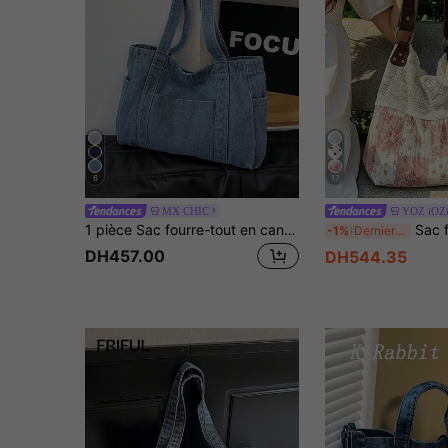
6
17
MX CHIC
YOZ iOZ
1 pièce Sac fourre-tout en canevas bleue de haute qualité, sac de grande capacité pour le travail/les courses, sac à main polyvalent et minimaliste pour femmes
Sac fourre-tout en canevas à pois style coréen pour femmes, gra
-1%
Derniers 2 jours
DH457.00
DH544.35