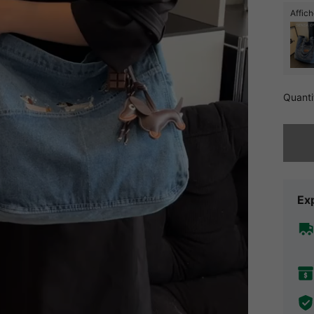
Affich
Quanti
Désolés,
Exp