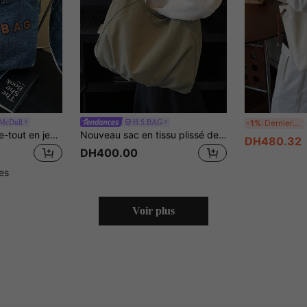
S
 McDull
H.S.BAG
-1%
Derniers 2 jours
Nouveau sac fourre-tout en jean délavé chic et décontracté : sac à main orné de lettres à la mode - polyvalent, spacieux, sac à épaule parfait pour le travail, les déplacements, les courses
Nouveau sac en tissu plissé de grande capacité de style coréen et japonais, de couleur unie. Sac à bandoulière chic et décontracté, polyvalent pour le travail. Pliable, léger, minimaliste, style collège. Grand sac pour l'école, les voyages, la gym, le yoga. Sac fourre-tout décontracté sous le bras pour femmes
DH480.32
DH400.00
les
Voir plus