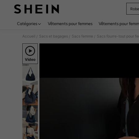
Rob
Use up 
Catégories
Vêtements pour femmes
Vêtements pour femme
Accueil
Sacs et bagages
Sacs femme
Sacs fourre-tout pour 
/
/
/
Video