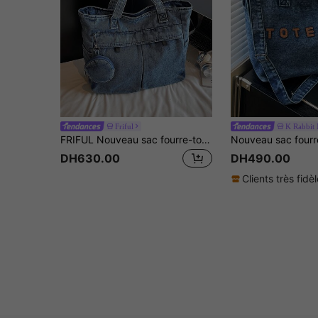
Friful
K Rabbit
FRIFUL Nouveau sac fourre-tout en canevas de coton lavé de couleur unie, décontracté. Grand sac à épaule pour femme avec plusieurs poches, convenant pour le travail et les courses, incluant un porte-monnaie
DH630.00
DH490.00
Clients très fidè