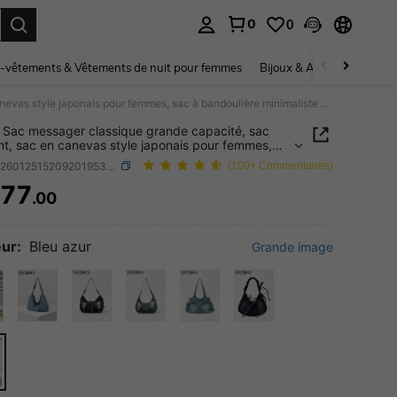
0
0
ouver. Press Enter to select.
-vêtements & Vêtements de nuit pour femmes
Bijoux & Accessoires pou
Dedoo Sac messager classique grande capacité, sac étudiant, sac en canevas style japonais pour femmes, sac à bandoulière minimaliste coréen
Sac messager classique grande capacité, sac
nt, sac en canevas style japonais pour femmes,
bandoulière minimaliste coréen
SKU: sg260125152092019533085
(100+ Commentaires)
77
.00
ICE AND AVAILABILITY
ur:
Bleu azur
Grande image