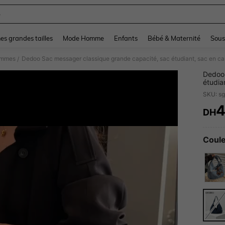
e
and down arrow keys to navigate search Dernière recherche and Rechercher et Tr
s grandes tailles
Mode Homme
Enfants
Bébé & Maternité
Sous
femmes
/
Dedoo 
étudia
sac à 
4
DH
PR
Coule