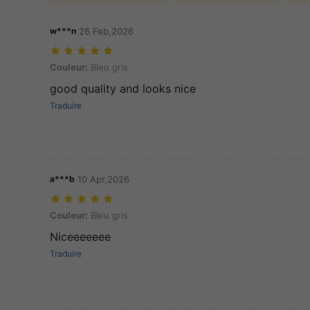
w***n
26 Feb,2026
Couleur: Bleu gris
Couleur:
Bleu gris
good quality and looks nice
Traduire
a***b
10 Apr,2026
Couleur: Bleu gris
Couleur:
Bleu gris
Niceeeeeee
Traduire