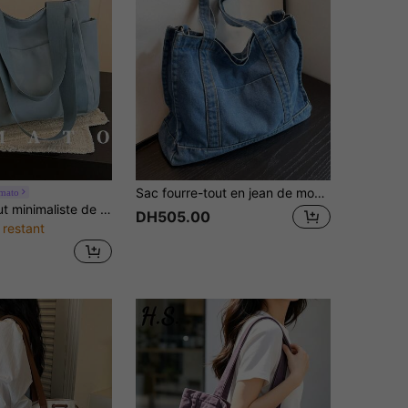
Sac fourre-tout en jean de mode de rue, sac à bandoulière minimaliste de couleur unie, sac bandoulière réglable décontracté rétro, convient pour le travail, les déplacements, les courses et les étudiants
mato
Sac fourre-tout minimaliste de couleur unie à grande capacité, sac à bandoulière pour femmes, pendentif non inclus
DH505.00
 restant