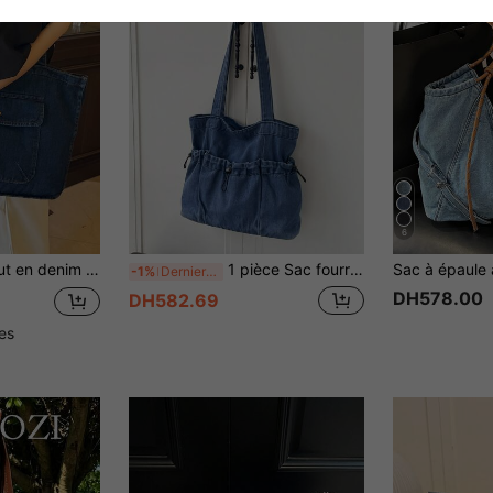
6
, sac à épaule portable convenant pour le shopping et les voyages
1 pièce Sac fourre-tout vintage en denim lavé avec cordon de serrage, design à côtés resserrés réglables, large sangle longue, denim doux et durable, grande capacité de rangement multiple, sac fourre-tout de style décontracté paresseux, sac polyvalent pour femmes pour les étudiantes, les trajets, les livres et les voyages
-1%
Derniers 2 jours
DH578.00
DH582.69
les