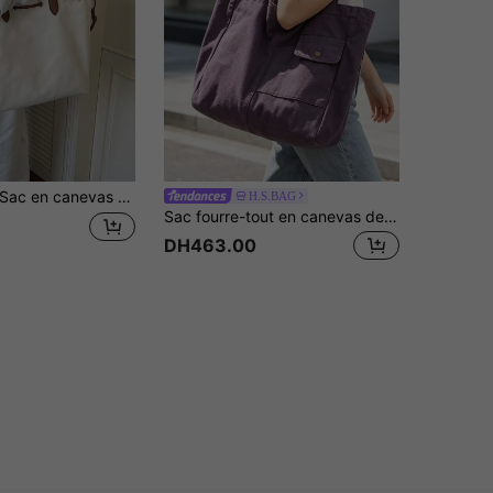
ac en canevas grande capacité. Sac à bandoulière à la mode. Sac fourre-tout décontracté. Sac de navette simple sous le bras
H.S.BAG
Sac fourre-tout en canevas de style vintage américain usé, sac à bandoulière ample et souple avec poches à rivets, sac de ville/école/travail décontracté, sac week-end polyvalent grande capacité pour les voyages, le camping, l'extérieur
DH463.00