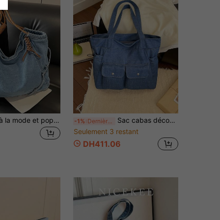
Sac à épaule à la mode et populaire, sac fourre-tout décontracté de grande capacité de couleur unie simple, sac sous le bras au design de niche, convient pour le shopping et les sorties quotidiennes
Sac cabas décontracté mode en canevas pour femmes, grande capacité, style universitaire, sac en tissu denim, sac en canevas pour femmes, sac de voyage étudiant 2026 grand
-1%
Dernières 7 heures
Seulement 3 restant
DH411.06