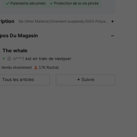
Paiements sécurisés
Protection de la vie privée
4.83
744
56K
iption
No Other Material,Ornement suspendu,100% Polyamide
4.83
744
56K
opos Du Magasin
4.83
744
56K
The whale
b***1
est en train de naviguer
4.83
744
56K
Evaluation
Articles
Suiveurs
 Vendu récemment
17K Rachat
4.83
744
56K
Tous les articles
Suivre
4.83
744
56K
4.83
744
56K
4.83
744
56K
4.83
744
56K