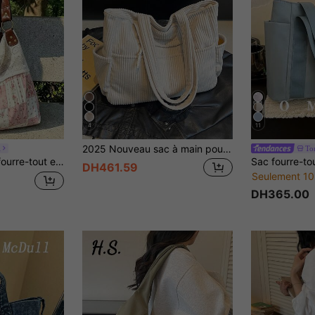
4
11
2025 Nouveau sac à main pour femme, sac à bandoulière polyvalent de grande capacité pour les navettes, design de niche, style décontracté minimaliste à la mode, texture en velours côtelé, longue bandoulière, fermeture éclair, sac fourre-tout spacieux, style artistique décontracté
i
To
nde capacité, pliable, sac étudiant pour campus universitaire, trajets quotidiens et sorties, sac à bandoulière avec jupe plissée nouée et design nuage
DH461.59
Seulement 10
DH365.00