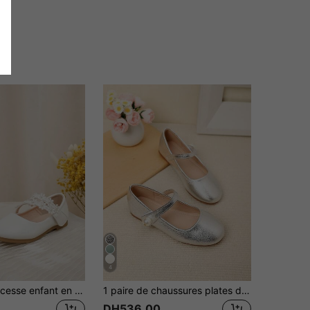
4
Ballerines princesse enfant en dentelle de perles, convenant pour le printemps et l'automne
1 paire de chaussures plates douces pour filles, convient pour le printemps/été
DH536.00