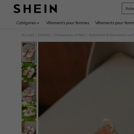
Rob
Use up 
Catégories
Vêtements pour femmes
Vêtements pour femme
Accueil
Enfants
Chaussures enfant
Ballerines & Mocassins enf
/
/
/