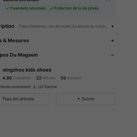
Paiements sécurisés
Protection de la vie privée
iption
Cœur,Tendance : les découpes,La boucle du crochet,Résistant à l'usu
4.86
22
59
es & Mesures
4.86
22
59
opos Du Magasin
4.86
22
59
4.86
22
59
xingzhou kids shoes
4.86
22
59
Evaluation
Articles
Suiveurs
m***3
a suivi
Il y a 1 jour
4.86
22
59
 Vendu récemment
110 Rachat
4.86
22
59
Tous les articles
Suivre
4.86
22
59
4.86
22
59
4.86
22
59