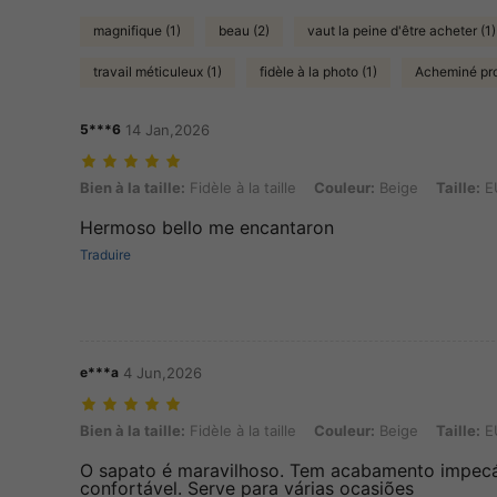
magnifique (1)
beau (2)
vaut la peine d'être acheter (1)
travail méticuleux (1)
fidèle à la photo (1)
Acheminé pro
5***6
14 Jan,2026
Bien à la taille: Fidèle à la taille, Couleur: Beige, Taille: EUR24
Bien à la taille:
Fidèle à la taille
Couleur:
Beige
Taille:
E
Hermoso bello me encantaron
Traduire
e***a
4 Jun,2026
Bien à la taille: Fidèle à la taille, Couleur: Beige, Taille: EUR22
Bien à la taille:
Fidèle à la taille
Couleur:
Beige
Taille:
E
O sapato é maravilhoso. Tem acabamento impecá
confortável. Serve para várias ocasiões