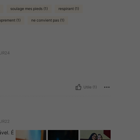
soulage mes pieds (1)
respirant (1)
prement (1)
ne convient pas (1)
UR24
Utile (1)
UR22
vel. É