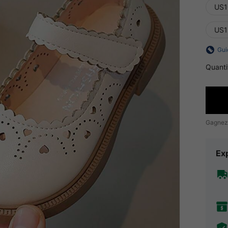
US1
US1
Gui
Quanti
Gagnez
Exp