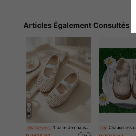
Articles Également Consultés
5
1 paire de chaussures plates Mary Jane de princesse, chaussures de ballet à semelle souple, respirantes, antidérapantes et tressées ajourées, sandales mignonnes à design élastique pour filles et étudiantes, adaptées à toutes les saisons, à assortir avec des jupes et des jeans
Chaussures de princesse pour filles, nouvelle collection printemps/au
-1%
Derniers 3 jours
-1%
DH425.82