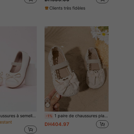
Clients très fidèles
Nouvelles chaussures à semelle souple de style coréen pour filles avec nœud, chaussures de mode antidérapantes pour tout-petits
1 paire de chaussures plates à enfiler en maille ajourée élastique pour filles, chaussures de princesse, confortables et antidérapantes, chaussures plates de mode pour intérieur, extérieur et plage, convenant au printemps, à l'automne et à l'été
-1%
estant
DH404.97