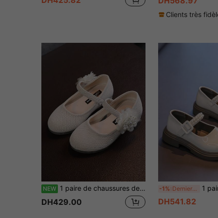
DH568.97
Clients très fidè
1 paire de chaussures de princesse beiges pour filles, nouvelles chaussures babies en maille avec fleurs de perles, design à bride unique avec fermeture à crochet et boucle, chaussures polyvalentes convenant pour l'école, les courses, les vacances, les représentations sur scène, les fêtes, les demoiselles d'honneur
1 paire de chaussures plates style princesse avec perles babies, fermeture à crochet et boucle a
NEW
-1%
Derniers 3 jours
DH541.82
DH429.00