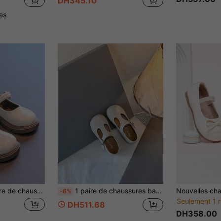
DH345.10
les
vec décoration de fausses perles, convient pour le port quotidien des filles, les tenues scolaires, les fêtes d'anniversaire, les représentations, les sorties de vacances et autres occasions au printemps et en automne
1 paire de chaussures babies vintage pour filles, chaussures de princesse bébé à semelle souple antidérapante avec bride en T, pour le printemps/l'automne, chaussures décontractées et habillées pour tous les jours
-6%
Seulement 1 r
DH511.68
DH358.00