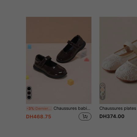
8
Chaussures babies pour filles, couleur chocolat marron foncé unie, polyvalentes, avec fermeture à crochet et boucle, bout rond, convenant à toutes les saisons, à l'école et à l'assortiment de tenues
-3%
Derniers 3 jours
DH374.00
DH468.75