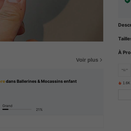
Descr
Taill
À Pr
Voir plus
ore
dans Ballerines & Mocassins enfant
1.6K
Grand
21%