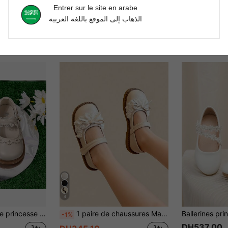
Entrer sur le site en arabe
الذهاب إلى الموقع باللغة العربية
4
tomne, semelle souple, décoré d'un nœud et de fleurs, beau et
1 paire de chaussures Mary Jane en cuir beige pour filles, chaussures plates pour enfants avec nœud en dentelle contrastée, style princesse doux, fermeture à crochet et boucle, bout rond, bout fermé, semelle souple antidérapante, légère et polyvalente, chaussures d'école pour enfants, convient aux filles de 3 à 12 ans pour le quotidien, l'école, l'anniversaire, la représentation, l'assortiment de tenues, toutes saisons nouveau 2026
-1%
DH537.00