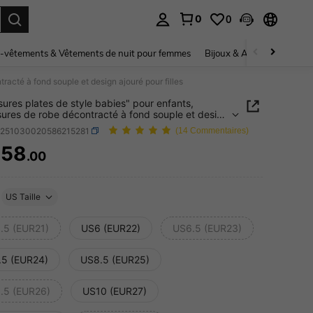
0
0
ouver. Press Enter to select.
-vêtements & Vêtements de nuit pour femmes
Bijoux & Accessoires pou
acté à fond souple et design ajouré pour filles
ures plates de style babies" pour enfants,
ures de robe décontracté à fond souple et design
pour filles
k251030020586215281
(14 Commentaires)
458
.00
ICE AND AVAILABILITY
US Taille
.5 (EUR21)
US6 (EUR22)
US6.5 (EUR23)
.5 (EUR24)
US8.5 (EUR25)
.5 (EUR26)
US10 (EUR27)