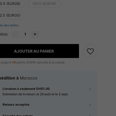
0.5 (EUR28)
US12 (EUR29)
2.5 (EUR30)
de des tailles
té(s):
AJOUTER AU PANIER
 jusqu'à
49
points SHEIN calculés à la caisse.
édition à
Morocco
Livraison à seulement DH51.00
Estimation de livraison:
le 29 août et le 3 sept.
Retours acceptés
Sécurité des achats