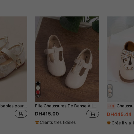
6
Chaussures plates babies pour filles de 3 à 12 ans, broderie en dentelle, maille respirante, fleur 3D, sangle à boucle dorée, chaussures pour enfants
Fille Chaussures De Danse À La Mode Décontracté Fête Confortable Babies
Chaussures plates pour enfants Style nouveau printemps automne Chaussu
-1%
DH415.00
DH445.44
Clients très fidèles
Créé il y a 