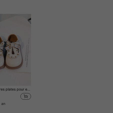
res pour filles Style princesse Semelle souple Chaussures pour tout-petits Maternelle Bébé Chaussures pour filles Chaussures brodées
1 an