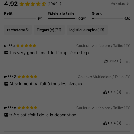
4.92
(1000+)
Voir plus
Petit
Fidèle à la taille
Grand
1%
93%
6%
rachètera
(5)
Élégant(e)
(72)
logistique rapide
(13)
s***e
Couleur: Multicolore / Taille: 11Y
it
is
very
good
,
ma
fille
l
'
appr
é
cie
trop
Utile
(1)
m***7
Couleur: Multicolore / Taille: 8Y
Absolument
parfait
à
tous
les
niveaux
Utile
(0)
m***e
Couleur: Multicolore / Taille: 11Y
tr
è
s
satisfait
fidel
a
la
description
Utile
(0)