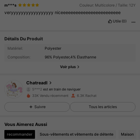
m***s
Couleur: Multicolore / Taille: 12Y
veryyyyyyyyyyyyyyyyy
niceeeeeeeeeeeeeeeeeeeeeeee
Utile
(0)
Détails Du Produit
2.2K Suiveurs
4.93
Matériel:
Polyester
Composition:
96% Polyester,4% Élasthanne
2.2K Suiveurs
4.93
Voir plus
2.2K Suiveurs
4.93
Chatreadl
5***2
est en train de naviguer
2.2K Suiveurs
4.93
33K Vendu récemment
6.3K Rachat
2.2K Suiveurs
Suivre
Tous les articles
4.93
2.2K Suiveurs
4.93
Vous Aimerez Aussi
recommander
Sous-vêtements et vêtements de détente
Maison
2.2K Suiveurs
4.93