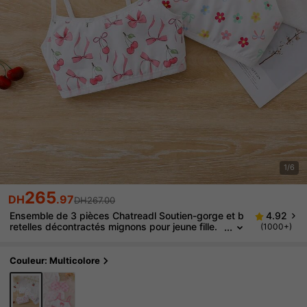
1/6
265
DH
.97
DH267.00
Ensemble de 3 pièces Chatreadl Soutien-gorge et b
4.92
retelles décontractés mignons pour jeune fille.
(1000+)
Motif imprimé frais et simple, convient pour tout
es les saisons
Couleur: Multicolore