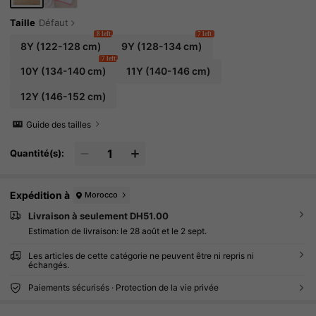
Taille
Défaut
8 left
7 left
8Y
(122-128 cm)
9Y
(128-134 cm)
7 left
10Y
(134-140 cm)
11Y
(140-146 cm)
12Y
(146-152 cm)
Guide des tailles
Quantité(s):
Expédition à
Morocco
Livraison à seulement DH51.00
Estimation de livraison:
le 28 août et le 2 sept.
Les articles de cette catégorie ne peuvent être ni repris ni
échangés.
Paiements sécurisés · Protection de la vie privée