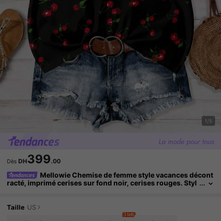
1/5
399
DH
.00
Dès
Mellowie Chemise de femme style vacances décont
racté, imprimé cerises sur fond noir, cerises rouges. Styl
e minimaliste, convient pour l'été.
Taille
US
3 left