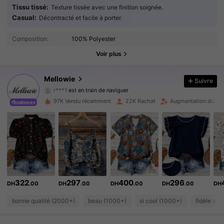
Tissu tissé:
Texture tissée avec une finition soignée.
Casual:
Décontracté et facile à porter.
11K Suiveurs
4.77
Composition:
100% Polyester
11K Suiveurs
4.77
Voir plus
11K Suiveurs
4.77
Mellowie
Suivre
r***1
est en train de naviguer
11K Suiveurs
4.77
97K Vendu récemment
22K Rachat
Augmentation du nom
11K Suiveurs
4.77
11K Suiveurs
4.77
11K Suiveurs
4.77
322
297
400
296
DH
.00
DH
.00
DH
.00
DH
.00
DH
11K Suiveurs
4.77
bonne qualité (2000+)
beau (1000+)
si cool (1000+)
fidèle à l
11K Suiveurs
4.77