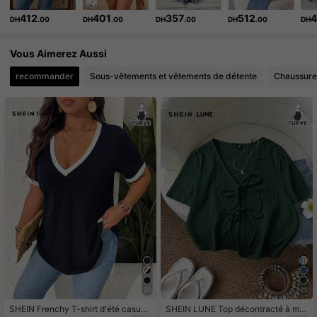
412
401
357
512
DH
.00
DH
.00
DH
.00
DH
.00
DH
450K Suiveurs
4.89
Vous Aimerez Aussi
450K Suiveurs
4.89
recommander
Sous-vêtements et vêtements de détente
Chaussure
20
23
SHEIN Frenchy T-shirt d'été casual
SHEIN LUNE Top décontracté à ma