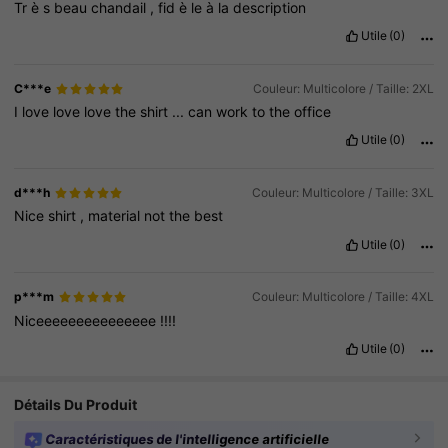
Tr
è
s
beau
chandail
,
fid
è
le
à
la
description
Utile
(0)
C***e
Couleur: Multicolore / Taille: 2XL
I
love
love
love
the
shirt
...
can
work
to
the
office
Utile
(0)
d***h
Couleur: Multicolore / Taille: 3XL
Nice
shirt
,
material
not
the
best
Utile
(0)
p***m
Couleur: Multicolore / Taille: 4XL
Niceeeeeeeeeeeeeee
!!!!
Utile
(0)
Détails Du Produit
Caractéristiques de l'intelligence artificielle