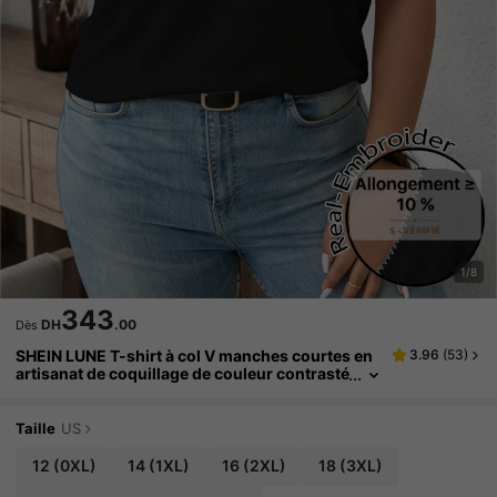
1/8
343
DH
.00
Dès
SHEIN LUNE T-shirt à col V manches courtes en
3.96
(
53
)
artisanat de coquillage de couleur contrasté
e minimaliste décontracté pour femmes de
grande taille, convient pour l'été
Taille
US
12
(0XL)
14
(1XL)
16
(2XL)
18
(3XL)