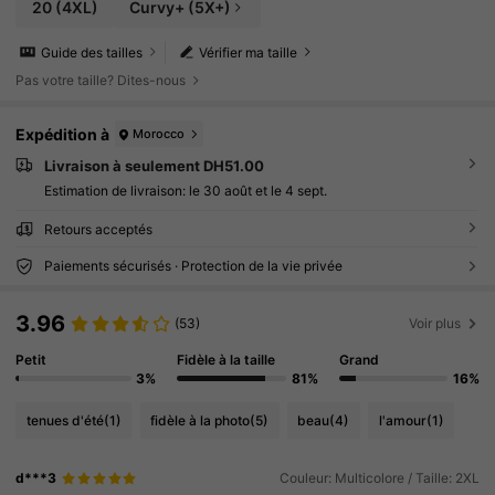
20
(4XL)
Curvy+ (5X+)
Guide des tailles
Vérifier ma taille
Pas votre taille? Dites-nous
Expédition à
Morocco
Livraison à seulement DH51.00
Estimation de livraison:
le 30 août et le 4 sept.
Retours acceptés
Paiements sécurisés · Protection de la vie privée
3.96
(53)
Voir plus
Petit
Fidèle à la taille
Grand
3%
81%
16%
tenues d'été
(1)
fidèle à la photo
(5)
beau
(4)
l'amour
(1)
d***3
Couleur: Multicolore / Taille: 2XL