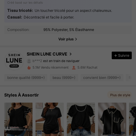
Créé basé sur les détails
Tissu tricoté:
Un toucher tricoté pour un aspect chaleureux.
Casual:
Décontracté et facile à porter.
450K Suiveurs
4.89
Composition:
95% Polyester, 5% Élasthanne
450K Suiveurs
4.89
Voir plus
450K Suiveurs
4.89
SHEIN LUNE CURVE
Suivre
b***2
est en train de naviguer
450K Suiveurs
4.89
5.1M Vendu récemment
5.6M Rachat
bonne qualité (9999+)
beau (9999+)
convient bien (9999+)
fidè
450K Suiveurs
4.89
450K Suiveurs
4.89
Styles À Assortir
Plus de style
450K Suiveurs
4.89
450K Suiveurs
4.89
450K Suiveurs
4.89