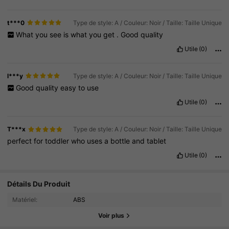
t***0
Type de style: A / Couleur: Noir / Taille: Taille Unique
What
you
see
is
what
you
get
.
Good
quality
Utile
(0)
l***y
Type de style: A / Couleur: Noir / Taille: Taille Unique
Good
quality
easy
to
use
Utile
(0)
T***x
Type de style: A / Couleur: Noir / Taille: Taille Unique
perfect
for
toddler
who
uses
a
bottle
and
tablet
Utile
(0)
6.4K Suiveurs
Détails Du Produit
4.88
Matériel:
ABS
6.4K Suiveurs
4.88
Voir plus