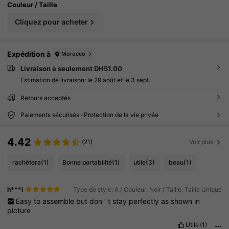
Couleur / Taille
Cliquez pour acheter
Expédition à
Morocco
Livraison à seulement DH51.00
Estimation de livraison:
le 29 août et le 3 sept.
Retours acceptés
Paiements sécurisés · Protection de la vie privée
4.42
(21)
Voir plus
rachètera
(1)
Bonne portabilité
(1)
utile
(3)
beau
(1)
h***i
Type de style: A / Couleur: Noir / Taille: Taille Unique
Easy
to
assemble
but
don
’
t
stay
perfectly
as
shown
in
picture
Utile
(1)