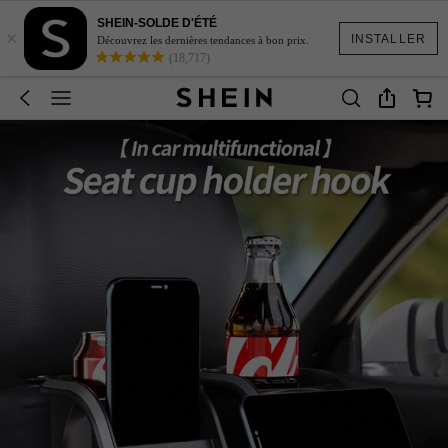
SHEIN-SOLDE D'ÉTÉ
×
INSTALLER
Découvrez les dernières tendances à bon prix.
(18,717)