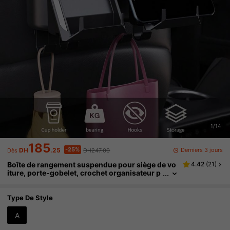
1/14
185
-25%
Derniers 3 jours
DH
.25
DH247.00
Dès
Boîte de rangement suspendue pour siège de vo
4.42
(
21
)
iture, porte-gobelet, crochet organisateur p
our dossier de siège arrière
Type De Style
A