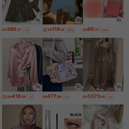
380
114
66
DH
.27
DH
.18
DH
.75
-1%
-32%
-24%
416
477
1,073
DH
.56
DH
.88
DH
.85
-1%
-1%
-1%