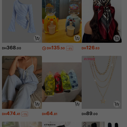
368
135
126
DH
.00
DH
.50
DH
.63
-4%
474
64
89
DH
.41
DH
.81
DH
.00
-1%