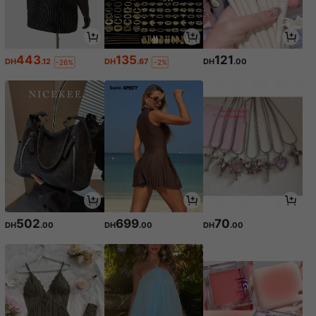
443
135
121
DH
.12
DH
.67
DH
.00
-26%
-2%
502
699
70
DH
.00
DH
.00
DH
.00