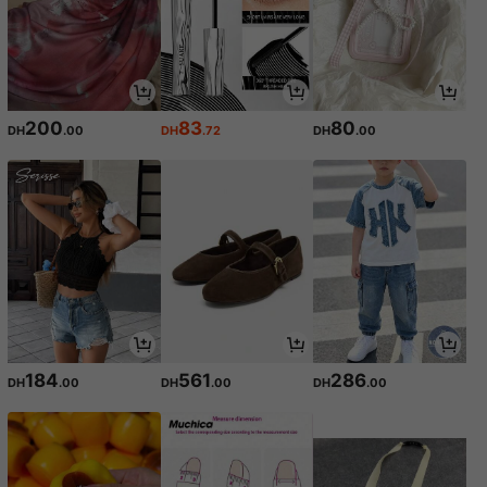
200
83
80
DH
.00
DH
.72
DH
.00
184
561
286
DH
.00
DH
.00
DH
.00