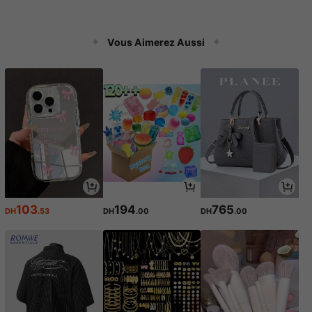
Vous Aimerez Aussi
103
194
765
DH
.53
DH
.00
DH
.00