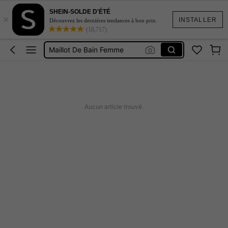
SHEIN-SOLDE D'ÉTÉ
×
Robe Femme été
INSTALLER
Découvrez les dernières tendances à bon prix.
(18,717)
Coque De Telephone Iphone 15
Maillot De Bain Femme
Squishy
Burkini Femme Hijab
Robe Femme été
Aucun article trouvé.
Coque De Telephone Iphone 15