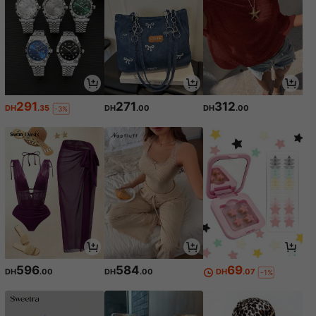
291
271
312
DH
.35
DH
.00
DH
.00
-3%
596
584
69
DH
.00
DH
.00
DH
.07
-1%