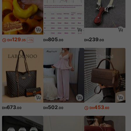
129
805
239
DH
.35
DH
.00
DH
.00
-1%
673
502
453
DH
.00
DH
.00
DH
.60