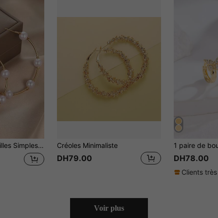
oreilles Déclaration Personnalisées À La Mode Pour Femmes
Créoles Minimaliste
DH79.00
DH78.00
Clients très
Voir plus