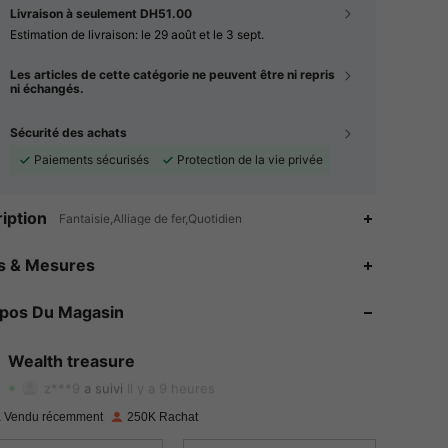
Livraison à seulement DH51.00
Estimation de livraison:
le 29 août et le 3 sept.
Les articles de cette catégorie ne peuvent être ni repris
ni échangés.
Sécurité des achats
Paiements sécurisés
Protection de la vie privée
iption
Fantaisie,Alliage de fer,Quotidien
es & Mesures
4.92
355
17K
opos Du Magasin
4.92
355
17K
Wealth treasure
4.92
355
17K
z***9
a suivi
Il y a 9 heures
4.92
355
17K
 Vendu récemment
250K Rachat