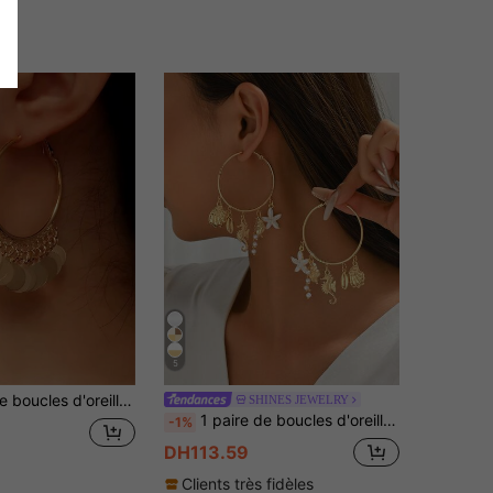
5
sque, boucles d'oreilles à cerceau géométriques rondes larges pour femmes, look sexy
SHINES JEWELRY
1 paire de boucles d'oreilles créoles à pendentifs multiples dans le style vacances à la plage, boucles d'oreilles mode et polyvalentes avec créatures océaniques, convient pour le port quotidien, les vacances, les fêtes et les rendez-vous
-1%
DH113.59
Clients très fidèles