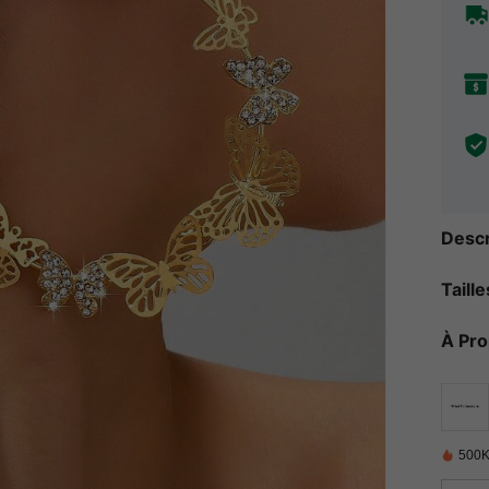
Descr
Taill
À Pr
500K