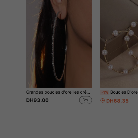
Grandes boucles d'oreilles créoles exagérées pour femmes, boucles d'oreilles circulaires grandes avec décoration de strass simple et mode
Boucles D'oreilles Simples En Perles De Grand Cercle, Boucles D'
-1%
DH93.00
DH68.35