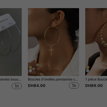
les voyages et le port quotidien. Peuvent être assorties à des tenues, convenant pour les rendez-vous, les fêtes et autres occasions, un petit cadeau pour les amies lors des fêtes (comme les anniversaires).
Boucles d'oreilles pendantes croix
DH84.00
DH89.00