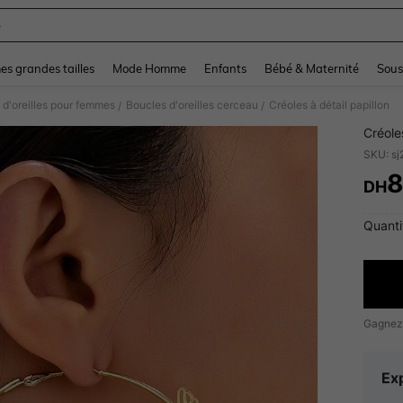
e
and down arrow keys to navigate search Dernière recherche and Rechercher et Tr
s grandes tailles
Mode Homme
Enfants
Bébé & Maternité
Sous
 d'oreilles pour femmes
Boucles d'oreilles cerceau
Créoles à détail papillon
/
/
Créoles
SKU: s
8
DH
PR
Quanti
Gagnez
Exp