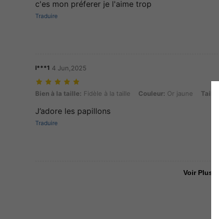
c'es mon préferer je l'aime trop
Traduire
l***1
4 Jun,2025
Bien à la taille: Fidèle à la taille, Couleur: Or jaune, Taille: Taille Uni
Bien à la taille:
Fidèle à la taille
Couleur:
Or jaune
Taille
J’adore les papillons
Traduire
Voir Plus D