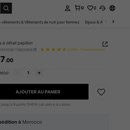
0
0
ouver. Press Enter to select.
-vêtements & Vêtements de nuit pour femmes
Bijoux & Accessoires pou
 à détail papillon
j2302090119920908
(1000+ Commentaires)
7
.00
ICE AND AVAILABILITY
té(s):
AJOUTER AU PANIER
 jusqu'à
9
points SHEIN calculés à la caisse.
édition à
Morocco