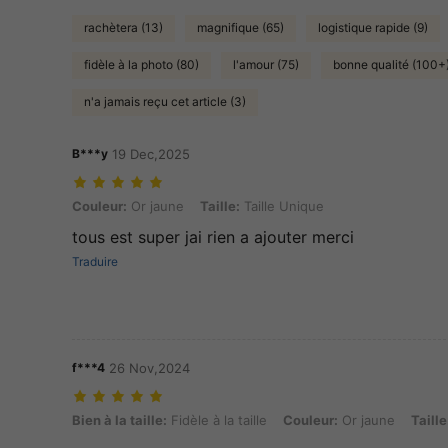
rachètera (13)
magnifique (65)
logistique rapide (9)
fidèle à la photo (80)
l'amour (75)
bonne qualité (100+
n'a jamais reçu cet article (3)
B***y
19 Dec,2025
Couleur: Or jaune, Taille: Taille Unique
Couleur:
Or jaune
Taille:
Taille Unique
tous est super jai rien a ajouter merci
Traduire
f***4
26 Nov,2024
Bien à la taille: Fidèle à la taille, Couleur: Or jaune, Taille: Taille Uni
Bien à la taille:
Fidèle à la taille
Couleur:
Or jaune
Taille