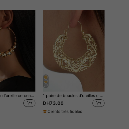
1 pièce Boucle d'oreille cerceau élégante et à la mode avec perles et design simple, convient comme cadeau pour filles et femmes
1 paire de boucles d'oreilles créoles de style rétro, convenant aux femmes, pouvant être utilisées comme bijoux pour mariage, anniversaire, fête, Saint-Valentin, Fête des Mères, etc.
DH73.00
Clients très fidèles