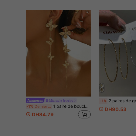
2 paires de grandes boucles d'oreilles créoles texturées brillantes - boucles d'oreilles cercles fins dorées et argentées, bijoux minimalistes de style Y2K pour femmes, accessoires de plage d'été, convenant pour les vacances à la plage, 
Mia style Jewelry
-1%
1 paire de boucles d'oreilles vintages, élégantes et créatives en métal avec papillon et franges, style ballet. Polyvalentes pour le quotidien ou les vacances, beau cadeau
-1%
Dernier jour
DH90.53
DH84.79