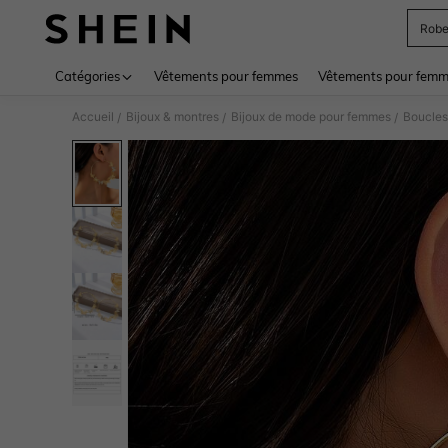
Rob
Use up 
Catégories
Vêtements pour femmes
Vêtements pour femme
Accueil
Bijoux & montres
Bijoux de mode pour femmes
Boucles
/
/
/