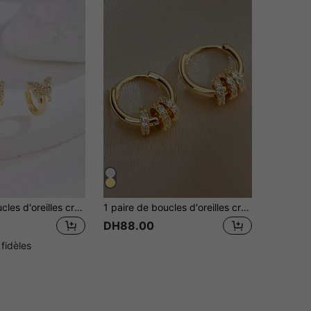
1 paire de boucles d'oreilles créoles papillon en zircone, élégantes et avant-gardistes, motif floral festival, pour femmes et filles, idéales pour le port quotidien et en cadeau
1 paire de boucles d'oreilles créoles rondes dorées pour femmes, boucles d'oreilles géométriques à couches interchangeables, petit anneau amovible avec diamant, 1 paire 3 façons de porter
DH88.00
 fidèles