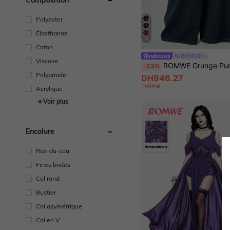
Polyester
Élasthanne
9
Coton
ROMWE
Viscose
ROMWE Grunge Punk Pantalon en jean extra long à jambes droites avec broderie de croix et vig
-23%
Polyamide
DH946.27
Estimé
Acrylique
Voir plus
Encolure
Ras-du-cou
Fines brides
Col rond
Bustier
Col asymétrique
Col en V