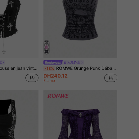
E
ROMWE
 foncé avec pendentif croix sexy grande taille pour femmes
ROMWE Grunge Punk Débardeur moulant 2 en 1 avec imprimé squelette punk Y2K et dentelle contrastée, sans manches, pour femmes, concert
-13%
DH240.12
Estimé