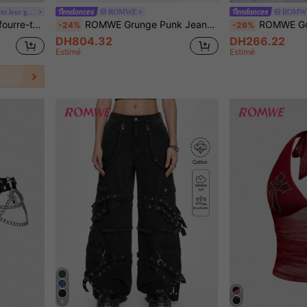
#Les nœuds papillon font leur grand retour.
ROMWE
ROMW
é, grande capacité, multifonctionnel pour femmes
ROMWE Grunge Punk Jeans femme relaxed fit, style grunge, effet vintage usé, avec imprimé croix et vignes surdimensionné
ROMWE Goth Ensemble de bikini sexy avec laçage croisé et attache
-24%
-26%
DH804.32
DH266.22
Estimé
Estimé
4