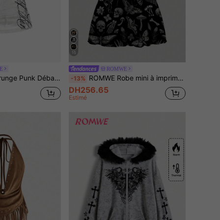
15
E
ROMWE
nsparente sexy avec slogan hippie mystérieux et sombre pour femmes
ROMWE Robe mini à imprimé tout-sur-tout ailes de chauve-souris de plante de squelette gothique sombre pour Halloween pour femmes
-13%
DH256.65
Estimé