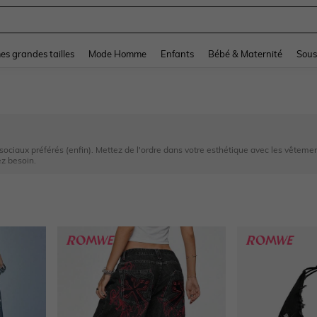
and down arrow keys to navigate search Dernière recherche and Rechercher et Tr
s grandes tailles
Mode Homme
Enfants
Bébé & Maternité
Sous
ociaux préférés (enfin). Mettez de l'ordre dans votre esthétique avec les vêteme
ez besoin.