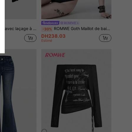
E
ROMWE
if croix et fleur en velours, style gothique palais, pour femmes, pour la fête d'Halloween
ROMWE Goth Maillot de bain une pièce pour femmes avec patchwork en maille à motif toile d'araignée
-30%
DH238.03
Estimé