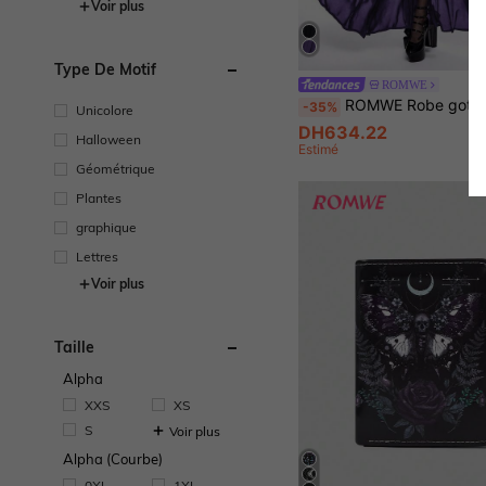
Voir plus
Type De Motif
ROMWE
ROMWE Robe gothique style broderie ajourée décolleté plongeant épaules dénu
-35%
Unicolore
DH634.22
Halloween
Estimé
Géométrique
Plantes
graphique
Lettres
Voir plus
Taille
Alpha
XXS
XS
S
Voir plus
Alpha (Courbe)
0XL
1XL