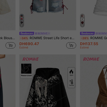
5
9
ROMWE
ROMW
 style Gyaru Harajuku Y2K pour femmes
ROMWE Street Life Short en jean sexy taille basse avec cordon de serrage, style graphique de logo brodé, style de ballet sportif rétro Y2K pour femmes
ROMWE Grunge Punk Débardeur en maille tra
-34%
-26%
DH690.47
DH137.55
Estimé
Estimé