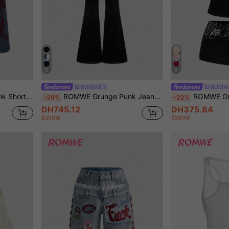
15
9
ROMWE
ROMW
de croix, Jorts
ROMWE Grunge Punk Jeans slim taille basse à jambe évasée avec broderie d'ailes croisées de poche rétro Y2K pour femmes
ROMWE Grunge Punk 2 pièces/set Top court avec slog
-29%
-22%
DH745.12
DH375.84
Estimé
Estimé