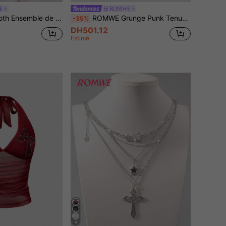
E
ROMWE
 au cou pour femmes. Maillot de bain à la mode pour vacances à la plage et fêtes au bord de la piscine
ROMWE Grunge Punk Tenue de Carnaval Punk Rock Diva, Festival de Musique, Fête du Nouvel An, Ensemble 2 Pièces Top ras-du-cou Sexy à Paillettes & Short Y2K pour Femmes
-35%
DH501.12
Estimé
4