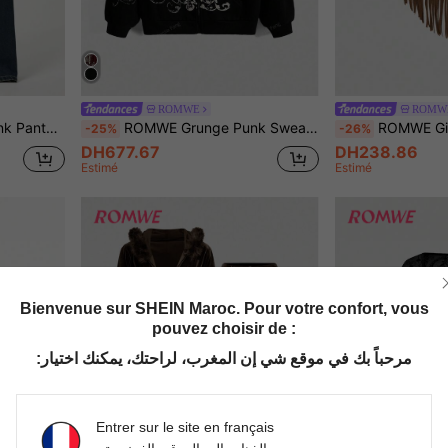
ROMWE
ROMW
nes déchiré effet usé, style punk
ROMWE Grunge Punk Sweat-shirt à capuche ample femme avec fermeture éclair, motif croisillons et ailes avec ornements de strass
ROMWE Gilet femme style hippie festival de
-25%
-26%
DH677.67
DH238.86
Estimé
Estimé
Bienvenue sur SHEIN Maroc. Pour votre confort, vous
pouvez choisir de :
مرحباً بك في موقع شي إن المغرب، لراحتك، يمكنك اختيار:
Entrer sur le site en français