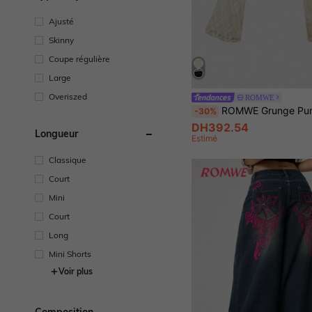
Ajusté
Skinny
Coupe régulière
Large
Overiszed
ROMWE
ROMWE Grunge Punk Blouse à épaules dénudées en dentelle avec décoration de pendentif croisé,
-30%
DH392.54
Longueur
Estimé
Classique
Court
Mini
Court
Long
Mini Shorts
Voir plus
Composition