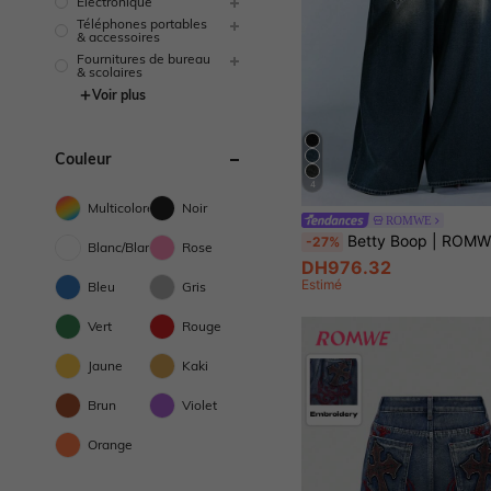
Électronique
Téléphones portables
& accessoires
Fournitures de bureau
& scolaires
Voir plus
Couleur
4
Multicolore
Noir
ROMWE
Betty Boop | ROMWE Jeans surdimensionnés Y2K délavés avec figure de dessin animé, croix
-27%
Blanc/Blanche
Rose
DH976.32
Estimé
Bleu
Gris
Vert
Rouge
Jaune
Kaki
Brun
Violet
Orange