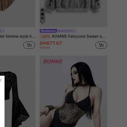
4
E
ROMWE
 musique western cowboy, col licou, franges, paillettes, tissu suède
ROMWE Fairycore Sweat-shirt à capuche zippé pour femmes, imprimé croix, doublé thermique, lavage délavé, automne/hiver
-25%
DH677.67
Estimé