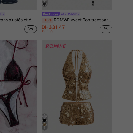
E
ROMWE
sse, style vintage brodé chic punk pour femmes de petite taille
ROMWE Avant Top transparent à manches longues, épaules dénudées, imprimé lettres croix, style rétro Y2K baddie romantique punk pour femmes
-13%
DH331.47
Estimé
9