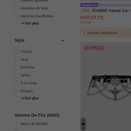
Épaules ajourées
Manches de bras
ROMWE Kawaii Sac fourre-tout d'épaule avec nœud papillon, décor de ruban, croix vintage et breloque en forme de cœur, effet dégrad
-11%
Manches bouffantes
DH737.72
Estimé
Voir plus
1
autres vendeurs
Style
Casual
Sexy
Bohème
Soirée
À la mode
Élégant
Voir plus
Gamme De Prix (MAD)
Moins de DH250