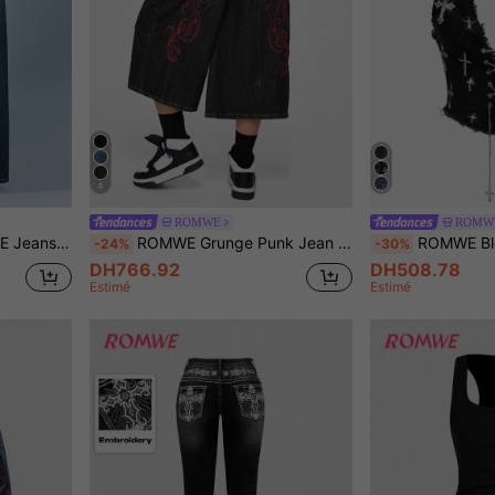
4
ROMWE
ROMW
 gothique brodée et rose à la vigne
ROMWE Grunge Punk Jean en denim court taille basse ample style street-wear vintage avec broderie de vigne & croix
ROMWE Blouse en jean vintage gothique
-24%
-30%
DH766.92
DH508.78
Estimé
Estimé