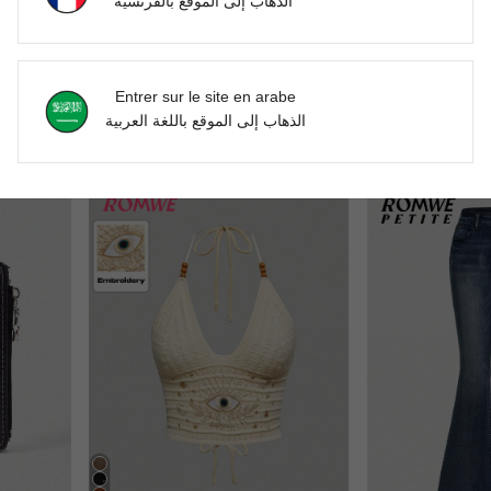
الذهاب إلى الموقع بالفرنسية
5
#Ambiance sweat à capuche urbain
ROMW
Entrer sur le site en arabe
dées et fente haute pour femme
ROMWE Grunge Punk Ensemble 2 pièces Top court à capuche en velours et pantalon évasé pour femmes, style Y2K
ROMWE Top avec laçage à la taille, insert en maille, mot
-28%
-30%
الذهاب إلى الموقع باللغة العربية
DH811.52
DH327.82
Estimé
Estimé