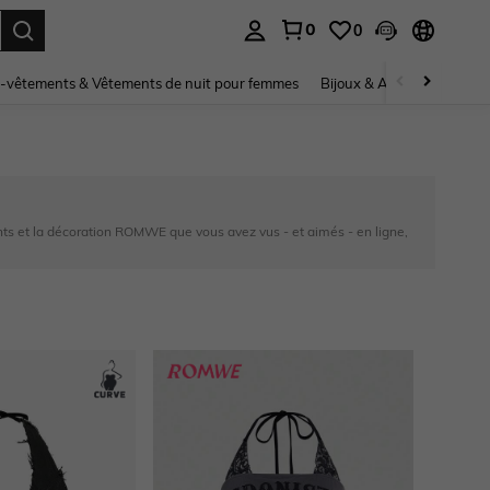
0
0
ouver. Press Enter to select.
-vêtements & Vêtements de nuit pour femmes
Bijoux & Accessoires pou
nts et la décoration ROMWE que vous avez vus - et aimés - en ligne,