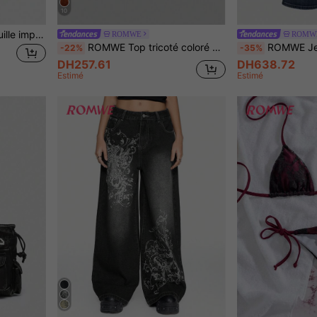
10
ROMWE Fairycore Portefeuille imprimé de crâne de papillon gothique avec fermeture éclair en forme d'étoile, portefeuille à double pli pour les amateurs du style Dark Academy
ROMWE
ROMW
ROMWE Top tricoté coloré pour femmes, style bohème hippie d'été pour vacances, avec broderie œil, lune & étoile et perles
ROMWE Jeans ajustés et évasés à taille ba
-22%
-35%
DH257.61
DH638.72
Estimé
Estimé