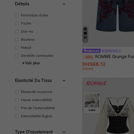
Détails
Fermeture éclair
Poche
Dos-nu
Boutons
4
Nœud
ROMWE
Dentelle contrastée
ROMWE Grunge Punk Short en jean brodé 
-30%
Voir plus
DH588.12
Estimé
Élasticité Du Tissu
Élasticité moyenne
Haute extensibilité
Pas de l'extensibilité
Extensibilité légère
Type D'ajustement