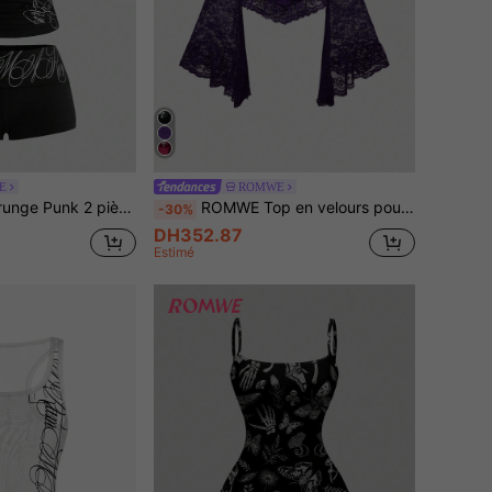
E
ROMWE
an croix punk et mini-short super taille basse, tenue pour festival de musique
ROMWE Top en velours pour femmes style palais gothique avec décoration croix, dentelle contrastante, manches évasées et épaules dénudées
-30%
DH352.87
Estimé