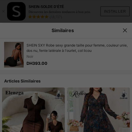
SHEIN-SOLDE D'ÉTÉ
×
INSTALLER
Découvrez les dernières tendances à bon prix.
(18,717)
Similaires
SHEIN SXY Robe sexy grande taille pour femme, couleur unie,
dos nu, fente latérale à l'ourlet, col licou
Noir
DH393.00
Articles Similaires