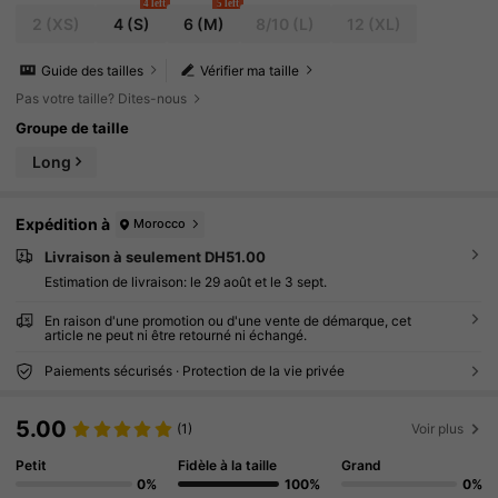
4 left
5 left
2
(XS)
4
(S)
6
(M)
8/10
(L)
12
(XL)
Guide des tailles
Vérifier ma taille
Pas votre taille? Dites-nous
Groupe de taille
Long
Expédition à
Morocco
Livraison à seulement DH51.00
Estimation de livraison:
le 29 août et le 3 sept.
En raison d'une promotion ou d'une vente de démarque, cet
article ne peut ni être retourné ni échangé.
Paiements sécurisés · Protection de la vie privée
5.00
(1)
Voir plus
Petit
Fidèle à la taille
Grand
0%
100%
0%