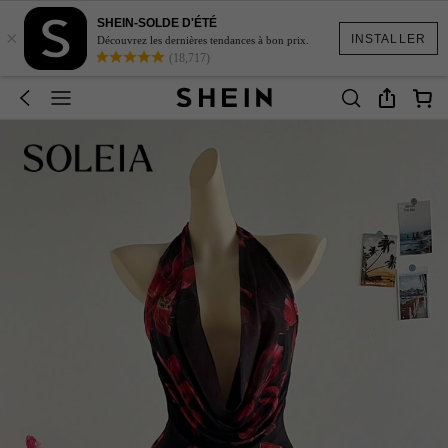
SHEIN-SOLDE D'ÉTÉ
×
INSTALLER
Découvrez les dernières tendances à bon prix.
(18,717)