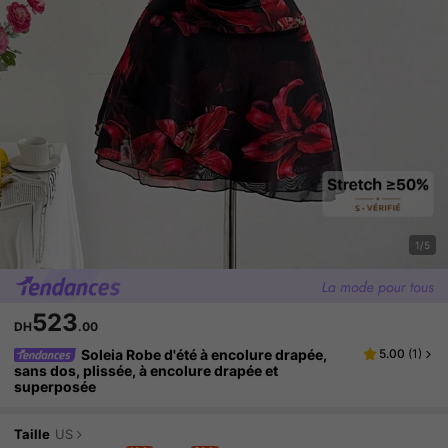
1/5
523
DH
.00
Soleia Robe d'été à encolure drapée,
5.00
(
1
)
sans dos, plissée, à encolure drapée et
superposée
Taille
US