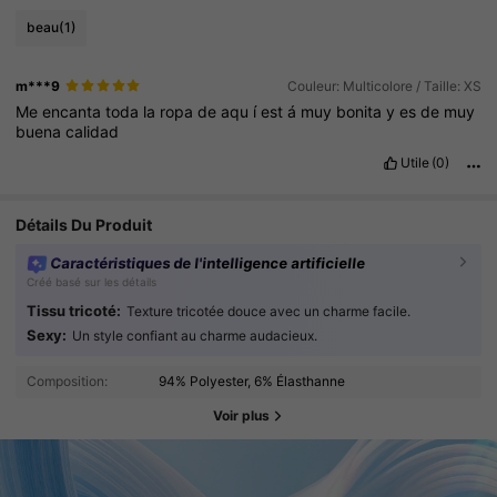
beau
(1)
m***9
Couleur: Multicolore / Taille: XS
Me
encanta
toda
la
ropa
de
aqu
í
est
á
muy
bonita
y
es
de
muy
buena
calidad
Utile
(0)
Détails Du Produit
Caractéristiques de l'intelligence artificielle
Créé basé sur les détails
Tissu tricoté:
Texture tricotée douce avec un charme facile.
Sexy:
Un style confiant au charme audacieux.
Composition:
94% Polyester, 6% Élasthanne
Voir plus