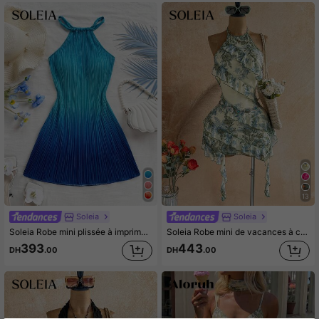
13
Soleia
Soleia
Soleia Robe mini plissée à imprimé dégradé, col ras-du-cou ajusté, pour femmes. Convient pour les fêtes, les vacances, les festivals de musique, les sorties, le thé de l'après-midi, la plage, les croisières
Soleia Robe mini de vacances à col volant à imprimé floral pour femmes
393
443
DH
.00
DH
.00