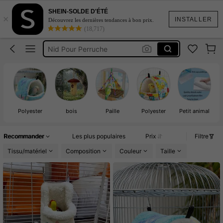
Accessoire Pour Oiseaux
SHEIN-SOLDE D'ÉTÉ
×
Cage Oiseau
INSTALLER
Découvrez les dernières tendances à bon prix.
(18,717)
Nid Pour Perruche
Mangeoire à Oiseau Extérieur
Cage à Oiseaux
Accessoire Pour Oiseaux
Cage Oiseau
Polyester
bois
Paille
Polyester
Petit animal
Recommander
Les plus populaires
Prix
Filtre
Tissu/matériel
Composition
Couleur
Taille