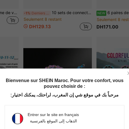
1 pièce Protecteur de chaîne de vélo en plastique coloré, protecteur de hauban de chaîne de vélo, housse de protection de cadre de vélo, pièces de vélo, protecteur de chaîne de vélo de montagne, housse de protection de chaîne de vélo, nouveau protecteur de hauban de cadre de vélo, accessoires de vélo
10 sets de connecteurs de chaîne de vélo, connecteurs de chaîne de vélo de montagne à connexion rapide, maillon maître à vitesse unique, facile à assembler, compatible avec plusieurs vitesses, accessoires de cyclisme d'extérieur, matériau durable, connecteurs de joint de chaîne, conception de boucle magique, facile à installer
6 paires de boucles de dégagement rapide de chaîne de vélo, compatibles avec les
-1%
Derniers 3 jours
NEW
Seulement 8 restant
Seulement 8 rest
DH129.13
DH171.00
Bienvenue sur SHEIN Maroc. Pour votre confort, vous
pouvez choisir de :
مرحباً بك في موقع شي إن المغرب، لراحتك، يمكنك اختيار:
Entrer sur le site en français
الذهاب إلى الموقع بالفرنسية