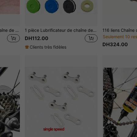
2/1 pièce Nettoyeur de chaîne de vélo de montagne portable / Outil de nettoyage pour l'entretien de la chaîne de vélo de route
1 pièce Lubrificateur de chaîne de vélo portable universel, facile à utiliser. L'huileur assure une chaîne anti-rouille et une conduite en douceur
Seulement 10 res
DH112.00
DH324.00
Clients très fidèles