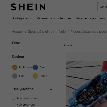
Sac
Use up 
Catégories
Vêtements pour femmes
Vêtements pour femme
Accueil
Sports & plein air
Vélo
Pièces détachées pour
/
/
/
Filtre
Plus
Couleur
Multicolore
Bleu
Gris
Jaune
Tissu/matériel
Acier au carbone
Polypropylène