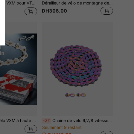
ement électroplaquée iridescente, 8/9/10/11 vitesses, 2427/33 vitesses
Dérailleur de vélo de montagne de cyclisme extérieur argent, convient pour les vélos de route 7/8/9/10/11/12 vitesses
DH306.00
, chaîne de remplacement pour vélo de montagne 8/9/10/11 vitesses, goupilles renforcées anti-rouille
Chaîne de vélo 6/7/8 vitesses, multicolore, 1/2" X 11/128", 116 maillons, chaîne légère, pour vélos de route et de montagne avec 2 raccords de chaîne
-2%
Seulement 9 restant