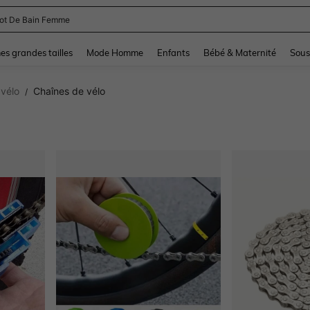
and down arrow keys to navigate search Dernière recherche and Rechercher et Tr
s grandes tailles
Mode Homme
Enfants
Bébé & Maternité
Sous
 vélo
Chaînes de vélo
/