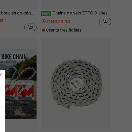
 connecteurs de chaîne 6/7/8/9/10/11/12 vitesses, accessoires de vélo de montagne en acier électrolytique argenté
Chaîne de vélo ZTTO 9 vitesses 116 maillons, chaîne de remplacement universelle pour vélo de montagne et de route, résistante à l'usure, passage de vitesse fluide, chaîne de cyclisme pour transmission de vélo 27 vitesses avec maillon rapide
NEW
ant
DH373.13
Clients très fidèles