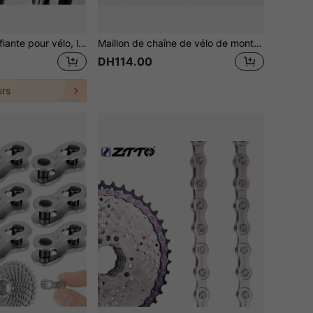
100 ml Huile lubrifiante pour vélo, lubrifiant pour chaîne de vélo de montagne et de route, huile d'entretien pour vélo, huile antirouille et anti-poussière pour fourche de suspension
Maillon de chaîne de vélo de montagne, maillon magique, maillon de chaîne de vélo, clip de libération rapide, chaîne de vélo de route, clip portable, dérive-chaîne, outil de retrait de chaîne
DH114.00
rs