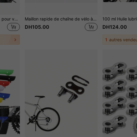
60 ml Huile de lubrification pour vélo, huile d'entretien de vélo résistant à l'eau, lubrifiant anti-rouille pour chaîne de vélo de montagne et de route, amortisseur avant et arrière, huile anti-rouille anti-poussière
Maillon rapide de chaîne de vélo à vitesse unique, clip de chaîne de vélo de route, clip de chaîne de vélo tout-terrain à dégagement rapide
DH105.00
DH124.00
1
autres vendeu