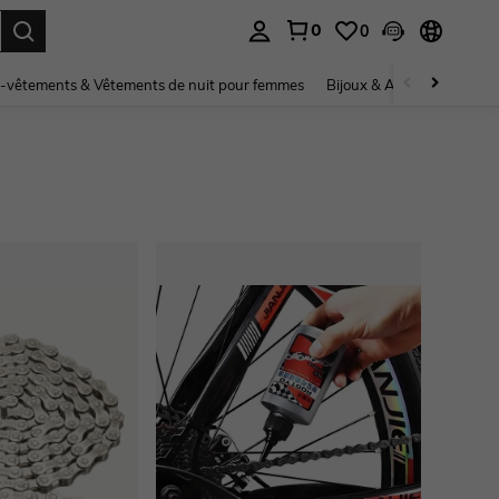
0
0
ouver. Press Enter to select.
-vêtements & Vêtements de nuit pour femmes
Bijoux & Accessoires pou