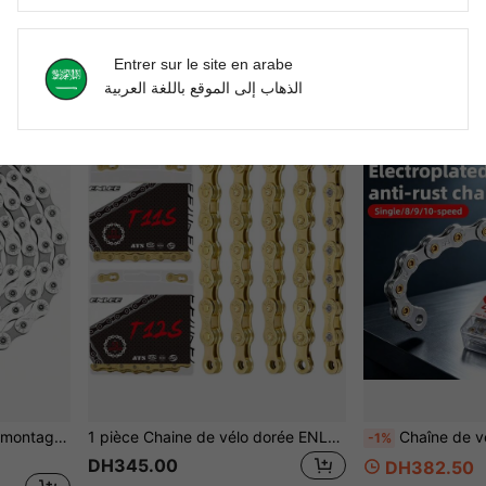
6/7/8/9/10/11/12 vitesses Chaîne de vélo 10V 11V 12V 116/126L Pièces de vélo de montagne et de route Accessoires d'origine pour vélos de montagne et de route
Chaîne de vélo de montagne VXM colorée et électroplaquée, compatible avec 10/11/9/12/8 vitesses, 30/27 maillons, boucle magique universelle
Chaîne de vélo VXM pour VTT et vélo de route, entièr
-1%
DH392.00
DH379.95
Entrer sur le site en arabe
الذهاب إلى الموقع باللغة العربية
1 pièce Chaîne de vélo de montagne 8/9/10/11 vitesses grise creuse légère à vitesse variable compatible avec les vélos de route et de montagne, utilisée pour remplacer les systèmes de transmission de vélo
1 pièce Chaine de vélo dorée ENLEE pour vélos 6/7/8/9 vitesses. Chaine en acier durable avec design décoratif. Résistante à la rouille et électroplaquée. Convient aux vélos de montagne et de route. Facile à installer. Pièce de vélo.
Chaîne de vélo VXM à haute résistance à la traction, goupilles plaquées or
-1%
DH345.00
DH382.50