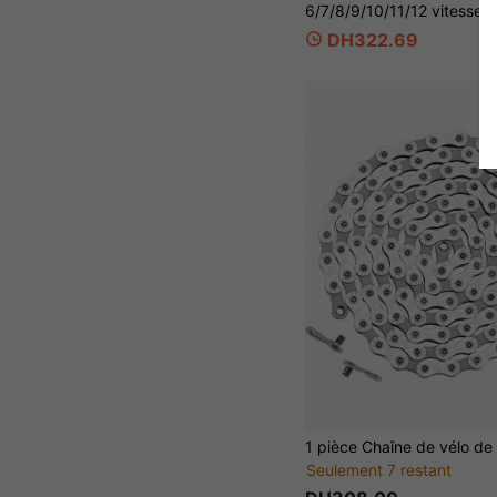
DH322.69
Seulement 7 restant