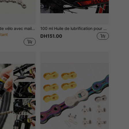
116 liens Chaîne de vélo avec maillon à largage rapide - Remplacement universel pour les vélos de montagne, les vélos de route et les vélos hybrides 6/7/8 vitesses
100 ml Huile de lubrification pour vélo, huile d'entretien de vélo imperméable et anti-rouille, convient pour les chaînes de vélo de montagne, de route, lubrifiant polyvalent pour l'avant et l'arrière des amortisseurs anti-rouille et anti-poussière, pièces de réparation de vélo
tant
DH151.00