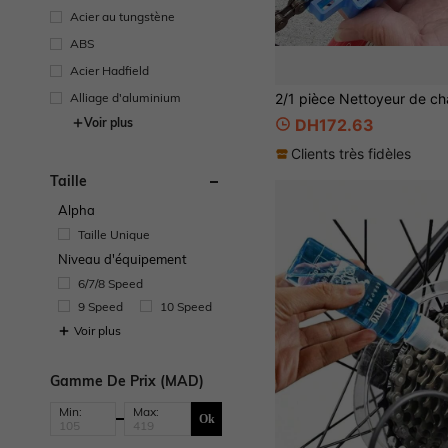
Acier au tungstène
ABS
Acier Hadfield
Alliage d'aluminium
Voir plus
DH172.63
Clients très fidèles
Taille
Alpha
Taille Unique
Niveau d'équipement
6/7/8 Speed
9 Speed
10 Speed
Voir plus
Gamme De Prix (MAD)
Min:
Max:
Ok