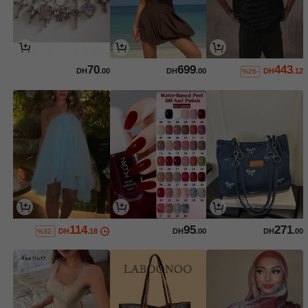
70
699
443
DH
.00
DH
.00
DH
.12
%26-
114
95
271
DH
.18
DH
.00
DH
.00
%32-