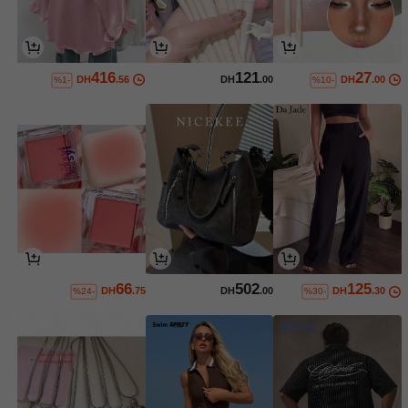
416
121
27
DH
.56
DH
.00
DH
.00
%1-
%10-
66
502
125
DH
.75
DH
.00
DH
.30
%24-
%30-