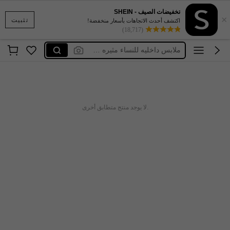
تخفيضات الصيف - SHEIN
×
فساتين طويلة محتشمة
تثبيت
اكتشف أحدث الاتجاهات بأسعار منخفضة!
(18,717)
tapete de banheiro lupo
ملابس داخليه للنساء مثيره 🥵🥵
فساتين محجبات
فساتين طويلة و أكمام طويلة
فساتين طويلة محتشمة
.لا يوجد منتج متطابق أخرى
tapete de banheiro lupo