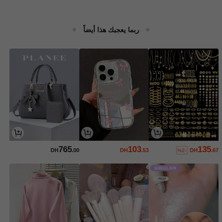
ربما يعجبك هذا أيضاً
765
103
135
DH
.00
DH
.53
DH
.67
%2-