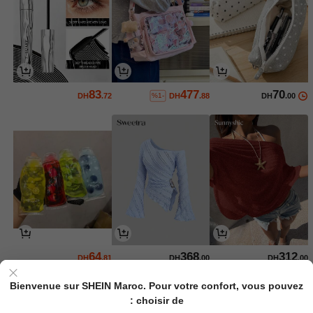
83
477
70
DH
.72
DH
.88
DH
.00
%1-
64
368
312
DH
.81
DH
.00
DH
.00
Bienvenue sur SHEIN Maroc. Pour votre confort, vous pouvez
choisir de :