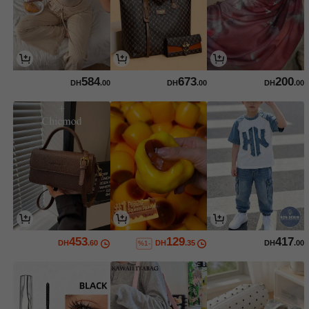
584
673
200
DH
.00
DH
.00
DH
.00
453
129
417
DH
.60
DH
.35
DH
.00
%1-