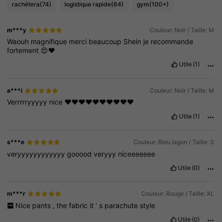
rachètera
(74)
logistique rapide
(64)
gym
(100+)
m***y
Couleur: Noir / Taille: M
Waouh
magnifique
merci
beaucoup
Shein
je
recommande
fortement
😍❤️
Utile
(1)
a***i
Couleur: Noir / Taille: M
Verrrrryyyyy
nice
❤️❤️❤️❤️❤️❤️❤️❤️❤️❤️
Utile
(1)
s***e
Couleur: Bleu lagon / Taille: S
veryyyyyyyyyyyy
gooood
veryyy
niceeeeeee
Utile
(0)
m***r
Couleur: Rouge / Taille: XL
Nice
pants
,
the
fabric
it
’
s
parachute
style
Utile
(0)