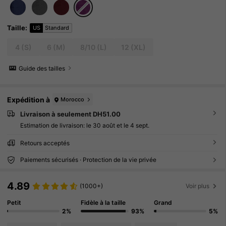
Taille
:
US
Standard
4
(S)
6
(M)
8/10
(L)
12
(XL)
Guide des tailles
Expédition à
Morocco
Livraison à seulement DH51.00
Estimation de livraison:
le 30 août et le 4 sept.
Retours acceptés
Paiements sécurisés · Protection de la vie privée
4.89
(1000+)
Voir plus
Petit
Fidèle à la taille
Grand
2%
93%
5%