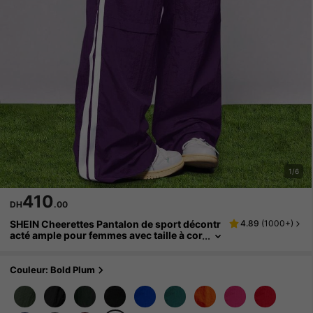
1/6
410
DH
.00
SHEIN Cheerettes Pantalon de sport décontr
4.89
(
1000+
)
acté ample pour femmes avec taille à cor
don, imprimé de rayures sur les côtés et
poches
Couleur: Bold Plum