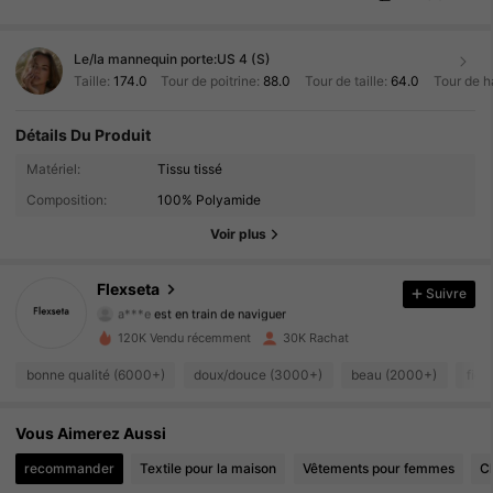
Le/la mannequin porte:
US 4 (S)
Taille:
174.0
Tour de poitrine:
88.0
Tour de taille:
64.0
Tour de h
Détails Du Produit
Matériel:
Tissu tissé
40K Suiveurs
4.89
Composition:
100% Polyamide
40K Suiveurs
4.89
Voir plus
40K Suiveurs
4.89
Flexseta
Suivre
a***e
est en train de naviguer
40K Suiveurs
4.89
120K Vendu récemment
30K Rachat
40K Suiveurs
bonne qualité (6000+)
doux/douce (3000+)
beau (2000+)
fidè
4.89
40K Suiveurs
4.89
Vous Aimerez Aussi
recommander
Textile pour la maison
Vêtements pour femmes
C
40K Suiveurs
4.89