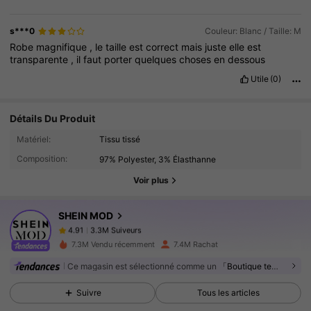
s***0
Couleur: Blanc / Taille: M
Robe
magnifique
,
le
taille
est
correct
mais
juste
elle
est
transparente
,
il
faut
porter
quelques
choses
en
dessous
Utile
(0)
Détails Du Produit
3.3M Suiveurs
4.91
Matériel:
Tissu tissé
Composition:
97% Polyester, 3% Élasthanne
3.3M Suiveurs
4.91
Voir plus
SHEIN MOD
3.3M Suiveurs
4.91
2***1
payé
Il y a 1 jour
7.3M Vendu récemment
7.4M Rachat
Ce magasin est sélectionné comme un
「Boutique tendance」
3.3M Suiveurs
4.91
Suivre
Tous les articles