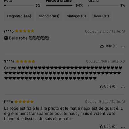
Petit
Fidèle à la taille
Grand
5%
94%
1%
Élégant(e)
(44)
rachètera
(1)
vintage
(18)
beau
(81)
r***o
Couleur: Blanc / Taille: M
Belle
robe
🥰🥰🥰🥰🥰
Utile
(1)
S***a
Couleur: Noir / Taille: XS
Cutest
❤️❤️❤️❤️❤️❤️❤️❤️❤️❤️❤️❤️❤️❤️❤️❤️❤️❤️❤️❤️❤️❤️❤️❤️❤️❤️
❤️❤️❤️❤️❤️❤️❤️❤️❤️❤️❤️❤️❤️❤️❤️❤️❤️❤️❤️❤️❤️❤️❤️❤️❤️❤️❤️❤️❤️
❤️❤️❤️❤️❤️❤️❤️❤️❤️❤️❤️❤️❤️❤️❤️❤️❤️❤️❤️❤️❤️❤️❤️
Utile
(0)
l***e
Couleur: Blanc / Taille: M
La
robe
est
fid
è
le
à
la
photo
et
le
mat
é
riaux
est
de
qualit
é.
L
é
g
è
rement
transparente
pour
le
haut
,
mais
é
vident
vu
le
blanc
et
le
tissus
.
Je
suis
charm
é
✨
Utile
(0)