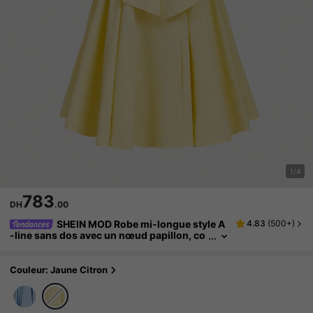
1/4
783
DH
.00
SHEIN MOD Robe mi-longue style A
4.83
(
500+
)
-line sans dos avec un nœud papillon, co
nvient pour les rendez-vous, la Saint-Val
entin
Couleur: Jaune Citron