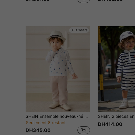
0-3 Years
SHEIN Ensemble nouveau-né garçon printemps et automne avec t-shirt à col entrouvert à manches longues et pantalon droit à taille élastique. Design simple imprimé bateau, style décontracté et élégant
Seulement 8 restant
DH414.00
DH345.00