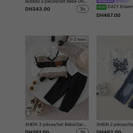
Bubblio 2 pièces/Set Bébé Unisexe Garçon/Fille Mignon Ours & Rayures Noir/Blanc 2 en 1 T-Shirt Tricot Top Et Short Noir Set, Vêtements de Printemps/Été pour Bébé Garçon, Tenues, Hauts à Manches Courtes pour Bébé Garçon
Dazy
DAZY Ensemble de chemise style coréen à rayures avec
NEW
DH343.00
DH467.00
0-3 Years
SHEIN 3 pièces/Set Bébé/Garçon : 1 pièce Chemise à manches longues blanche boutonnée, 1 pièce Gilet tricoté à col côtelé noir à motif cœur, 1 pièce Pantalon long noir tissé, Convient pour le début de l'automne, l'école, le quotidien, les vacances. Vêtements pour bébé garçon, Ensemble bébé garçon, Gilet bébé garçon, Vêtements bébé garçon, Ensembles bébé garçon, Mode bébé garçon, Ensemble bébé garçon rayé, Vêtements bébé garçon automne hiver, Ensemble décontracté bébé garçon noir et blanc
DH361.00
DH462.00