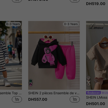
DH519.00
0-3 Years
0-3 Years
SHEIN 2 pièces Ensemble Top à manches longues et shorts rayés pour bébé garçon/fille, minimaliste casual, doux et confortable, convient pour une utilisation quotidienne, l'école, l'extérieur, les loisirs, les sports pour tout-petits et nourrissons, été
SHEIN 2 pièces Ensemble de vêtements pour bébé garçon, Sweat-shirt à capuche manches longues avec ours 3D brodé et pantalon, style décontracté quotidien et sportif. Chaud et épais pour les sorties d'automne/hiver
LM
DH557.00
DH501.00