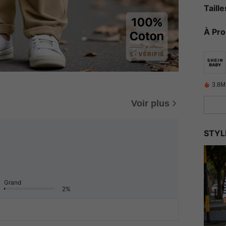
Taill
À Pr
3.8M
Voir plus
STYL
Grand
2%