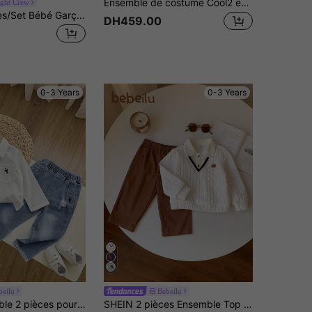
Ensemble de costume Cool2 en 1 pour bébé garçon avec lettres et patchwork multi
ight Crew
SHEIN 2 pièces/Set Bébé Garçon/Fille Épais Rayures Noires et Blanches Couleur Contrastée Polo Tricoté et Pantalon en Velours Côtelé Noir, Tenue Confortable Chic décontracté pour Tous les Jours, Convient pour l'Intérieur, l'Extérieur, les Sports, les Fêtes, les Séances Photo, les Festivals, le Streetwear, la Tenue de Jogging, Noël, Nouvel An
DH459.00
0-3 Years
0-3 Years
beilu
Bebeilu
SHEIN Ensemble 2 pièces pour bébé garçon : chemise à simple boutonnage avec imprimé graphique de chevalier texturé et jean en denim usé avec poche
SHEIN 2 pièces Ensemble Top blanc mignon et pantalon à taille élastique pour bébé garçon, convient pour anniversaire, soirée, représentation, mariage, baby shower, célébration du 1er anniversaire