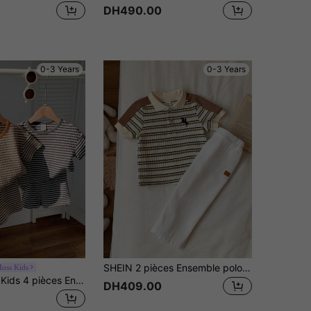
DH490.00
0-3 Years
0-3 Years
SHEIN 2 pièces Ensemble polo rayé décontracté mignon et pantalon à taille élastique pour bébé garçon, convient pour l'anniversaire, la fête, la soirée, la représentation, le mariage, la baby shower, la 1ère célébration d'anniversaire
oss Kids
SHEIN LMoss Kids 4 pièces Ensemble Top à manches courtes à épaules tombantes et short à taille élastique pour bébé garçon/fille, en tricot à rayures de couleurs contrastées
DH409.00