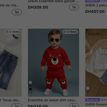
SHEIN Ensemble bébé garçon d'un sweat-shirt à capuche tricoté souple et ample et d'un pantalon, confortable et décontracté, convenant pour l'automne/l'hiver
Br
 col rabattu pour bébé/tout-petit (garçon)
DH309.00
DH407.00
0-3 Years
0-3 Years
5
SHEIN 2 pièces/Set Tenue décontractée unisexe pour bébé, T-shirt blanc et jean évasé, été
Ensemble de sweat-shirt casual confortable et pantalon de survêtement avec imprimé de dessin animé pour bébé garçon, automne
Be
DH378.00