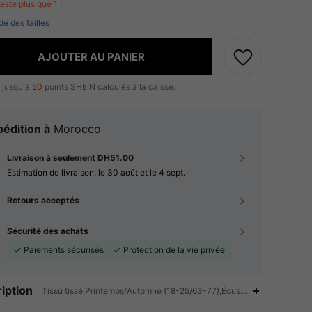
 reste plus que 1 !
de des tailles
AJOUTER AU PANIER
 jusqu'à
50
points SHEIN calculés à la caisse.
édition à
Morocco
Livraison à seulement DH51.00
Estimation de livraison:
le 30 août et le 4 sept.
Retours acceptés
Sécurité des achats
Paiements sécurisés
Protection de la vie privée
iption
Tissu tissé,Printemps/Automne (18-25/63-77),Écussons,Poche