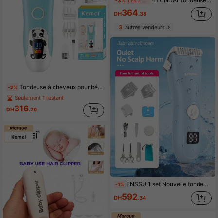
HYUNDAI Tondeuse à cheveux pour bébé LFQ-009 : Ultra-silencieuse, aspiration automatique des cheveux, idéale pour la coupe des cheveux de bébé, tondeuse électrique pour nouveau-nés/enfants, conception absorbant les chocs, corps étanche et lavable.
-3%
Les 2 derniers jours
364
DH
.38
3
autres vendeurs
Tondeuse à cheveux pour bébé Kemei ultra-silencieuse avec design étanche | Lames en céramique hypoallergéniques avec écran LCD, tondeuse étanche, tondeuse à cheveux sans fil rechargeable pour enfants, convient aux bébés et aux tout-petits KM-965
-2%
Seulement 1 restant
316
DH
.26
ENSSU 1 set Nouvelle tondeuse à cheveux pour enfants : Technologie de protection de la peau, faible niveau sonore et sans fil - Outils de coupe de cheveux lavables pour enfants
-1%
592
DH
.34