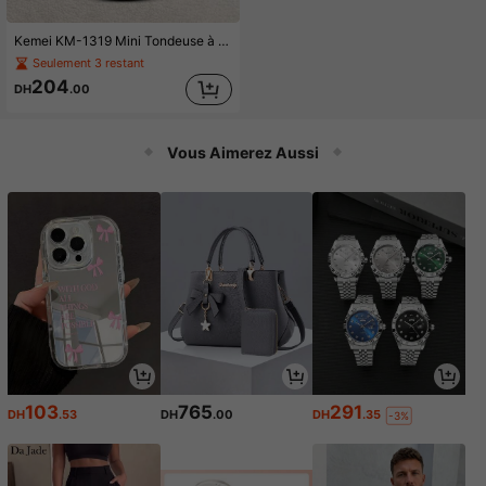
Kemei KM-1319 Mini Tondeuse à cheveux électrique compacte pour bébé, rechargeable par USB, sans fil, tondeuse à cheveux pour enfants, faible bruit pour la peau, tondeuse à barbe, tondeuse à cheveux pour la maison, les voyages d'affaires
Seulement 3 restant
204
DH
.00
Vous Aimerez Aussi
103
765
291
DH
.53
DH
.00
DH
.35
-3%