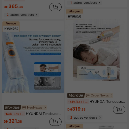
1
autres vendeurs
365
DH
.38
2
autres vendeurs
CyberNexus
HYUNDAI Tondeuse à cheveux automatique pour bébé LFQ-009 – Ultra-silencieuse + Amortissante + Étanche et lavable, un indispensable pour la coupe des cheveux des enfants, n'accroche pas les cheveux et ne blesse pas le cuir chevelu, une tondeuse électrique en libre-service pour une utilisation à domicile.
-41%
Les 1 derniers jours
NeoNexus
319
DH
.38
HYUNDAI Tondeuse à cheveux LFQ-009 – Moteur ultra-silencieux + aspiration automatique des cheveux, tondeuse électrique pour enfants, conception absorbant les chocs pour protéger le cuir chevelu, corps lavable avec un simple rinçage, facilitant la coupe de cheveux à domicile pour les mamans.
-53%
Les 1 derniers jours
2
autres vendeurs
321
DH
.38