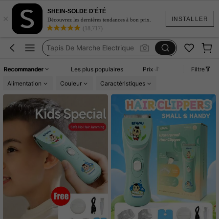
SHEIN-SOLDE D'ÉTÉ
×
Maquina Para Cortar Cabello Niño
INSTALLER
Découvrez les dernières tendances à bon prix.
(18,717)
Razor Hair
Tapis De Marche Electrique
Haircutter Girls
Recommander
Les plus populaires
Prix
Filtre
Maquina Para Cortar Cabello Para Bebes
Alimentation
Couleur
Caractéristiques
Maquina Para Cortar Cabello Niño
Razor Hair