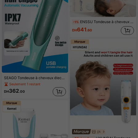
ENSSU Tondeuse à cheveux avec aspirateur, tondeuse à cheveux rechargeable avec 2 modes, tondeuse à cheveux étanche, kit de coupe de cheveux sans fil professionnel avec aspirateur intelligent, étanche et rechargeable - parfait pour la tonte des poils du corps
-1%
641
DH
.60
SEAGO Tondeuse à cheveux électrique - Tondeuse à cheveux silencieuse, Tondeuse à cheveux pour enfants | Tondeuse à cheveux électrique rechargeable sans fil pour bébé, Tondeuse à cheveux étanche à faible bruit, Tondeuse à cheveux puissante pour enfants, Tondeuse à cheveux, Convient pour la coupe de cheveux à la maison, la tonte des cheveux, la coupe de cheveux rapide
Seulement 1 restant
362
DH
.00
jjk