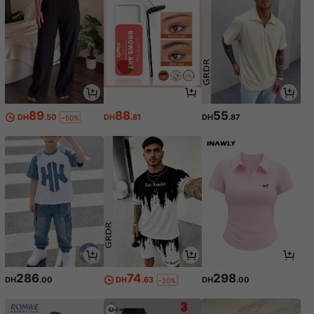
89
88
55
DH
.50
DH
.81
DH
.87
-50%
286
74
298
DH
.00
DH
.63
DH
.00
-20%