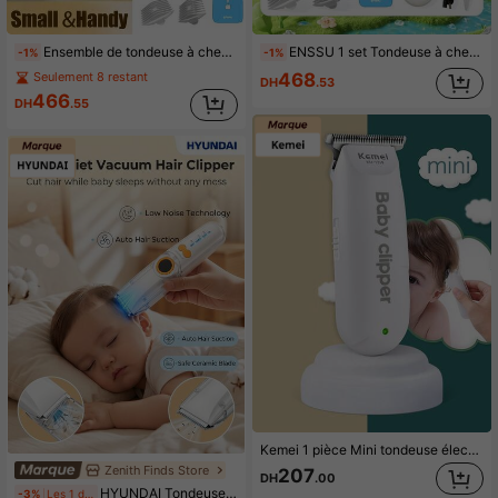
Ensemble de tondeuse à cheveux électrique sans fil, tondeuse à cheveux portable étanche et peu bruyante, lame en céramique, utilisation sèche et humide, kit de coupe de cheveux rechargeable pour enfants
ENSSU 1 set Tondeuse à cheveux électrique sans fil, Tondeuse à cheveux d'utilisation domestique, Coiffure DIY, Tondeuse à cheveux silencieuse professionnelle pour enfants, Tondeuse à cheveux sans fil rechargeable pour enfants, Utilisation mouillée et sèche, 7 niveaux étanche, Set de tondeuse à cheveux pour enfants à domicile
-1%
-1%
468
Seulement 8 restant
DH
.53
466
DH
.55
Kemei 1 pièce Mini tondeuse électrique rechargeable pour bébé, tondeuse à cheveux pour enfants, rasoir sans fil pour hommes, tondeuse à barbe/cheveux (KM-1319)
Zenith Finds Store
207
DH
.00
HYUNDAI Tondeuse à cheveux pour bébé LFQ-009 : Ultra-silencieuse, aspiration automatique des cheveux, idéale pour la coupe des cheveux de bébé, tondeuse électrique pour nouveau-nés/enfants, conception absorbant les chocs, corps étanche et lavable.
-3%
Les 1 derniers jours