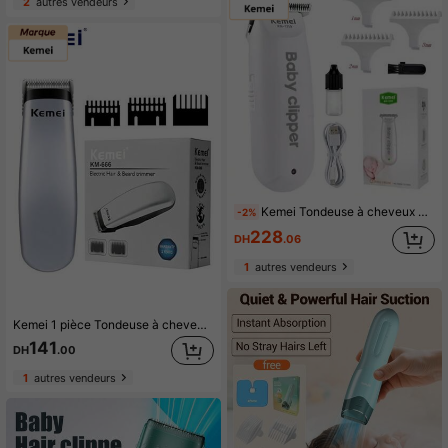
2
autres vendeurs
Kemei Tondeuse à cheveux KM-1319, mini tondeuse sans fil, kit de coupe de cheveux longue durée, tondeuse à cheveux et barbe rechargeable USB-C pour hommes, femmes et enfants, kit de toilettage portable
-2%
228
DH
.06
1
autres vendeurs
Kemei 1 pièce Tondeuse à cheveux bébé mini KM-666 peu bruyante, tondeuse électrique pour enfants avec lame en forme de R pour une peau douce, tondeuse portable pour hommes pour les cheveux/barbe, rasoir corporel domestique (piles non incluses)
141
DH
.00
1
autres vendeurs