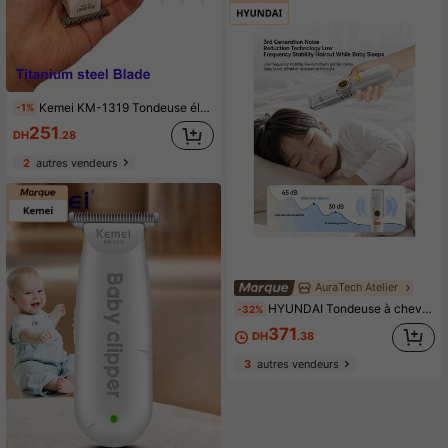
Kemei KM-1319 Tondeuse électrique pour nourrissons, mini tondeuse à cheveux pour bébé, machine à couper les cheveux pour enfants, tondeuse à cheveux portable à faible bruit, tondeuse à barbe pour hommes
-1%
251
DH
.28
2
autres vendeurs
AuraTech Atelier
HYUNDAI Tondeuse à cheveux LFQ-009 – Moteur ultra-silencieux + aspiration automatique des cheveux, tondeuse électrique pour enfants, conception absorbant les chocs pour protéger le cuir chevelu, corps lavable avec un simple rinçage, facilitant la coupe de cheveux à domicile pour les mamans.
-32%
371
DH
.38
3
autres vendeurs