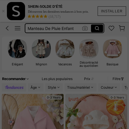
Match Mom And Girl
SHEIN-SOLDE D'ÉTÉ
×
Manteau Automne Fille
INSTALLER
Découvrez les dernières tendances à bon prix.
(18,717)
Manteau De Pluie Enfant
Robe Automne
Manteau Hiver Enfant
Match Mom And Girl
Manteau Automne Fille
Décontracté
V
Élégant
Mignon
Vacances
Basique
au quotidien
Recommander
Les plus populaires
Prix
Filtre
Âge
Style
Tissu/matériel
Couleur
Ty
0-3 Years
0-3 Years